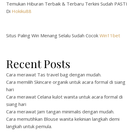
Temukan Hiburan Terbaik & Terbaru Terkini Sudah PASTI
Di
Hokiku88
Situs Paling Win Menang Selalu Sudah Cocok
Win11bet
Recent Posts
Cara merawat Tas travel bag dengan mudah.
Cara memilih Skincare organik untuk acara formal di siang
hari
Cara merawat Celana kulot wanita untuk acara formal di
siang hari
Cara merawat Jam tangan minimalis dengan mudah.
Cara memutihkan Blouse wanita kekinian langkah demi
langkah untuk pemula.