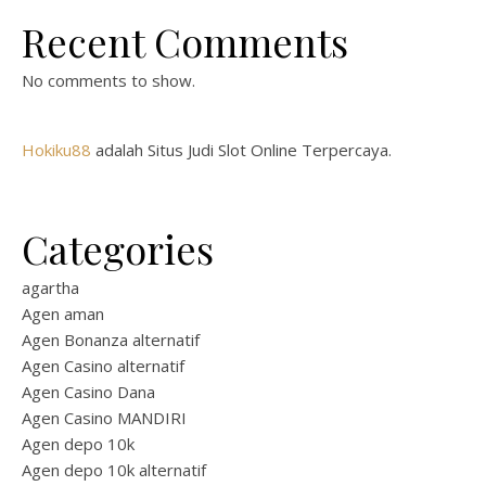
Recent Comments
No comments to show.
Hokiku88
adalah Situs Judi Slot Online Terpercaya.
Categories
agartha
Agen aman
Agen Bonanza alternatif
Agen Casino alternatif
Agen Casino Dana
Agen Casino MANDIRI
Agen depo 10k
Agen depo 10k alternatif