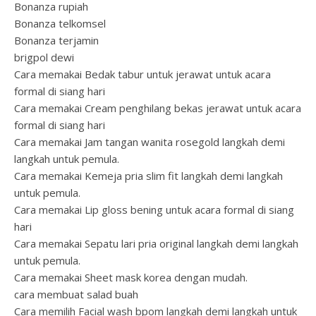
Bonanza rupiah
Bonanza telkomsel
Bonanza terjamin
brigpol dewi
Cara memakai Bedak tabur untuk jerawat untuk acara
formal di siang hari
Cara memakai Cream penghilang bekas jerawat untuk acara
formal di siang hari
Cara memakai Jam tangan wanita rosegold langkah demi
langkah untuk pemula.
Cara memakai Kemeja pria slim fit langkah demi langkah
untuk pemula.
Cara memakai Lip gloss bening untuk acara formal di siang
hari
Cara memakai Sepatu lari pria original langkah demi langkah
untuk pemula.
Cara memakai Sheet mask korea dengan mudah.
cara membuat salad buah
Cara memilih Facial wash bpom langkah demi langkah untuk