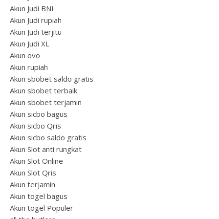
Akun Judi BNI
Akun Judi rupiah
Akun Judi terjitu
Akun Judi XL
Akun ovo
Akun rupiah
Akun sbobet saldo gratis
Akun sbobet terbaik
Akun sbobet terjamin
Akun sicbo bagus
Akun sicbo Qris
Akun sicbo saldo gratis
Akun Slot anti rungkat
Akun Slot Online
Akun Slot Qris
Akun terjamin
Akun togel bagus
Akun togel Populer