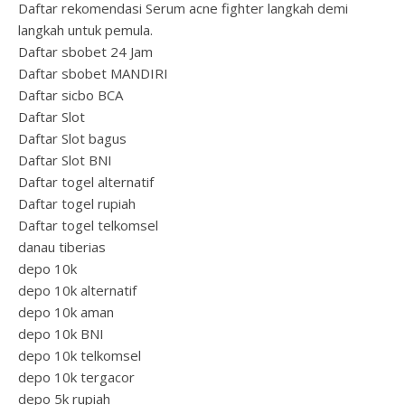
Daftar rekomendasi Serum acne fighter langkah demi
langkah untuk pemula.
Daftar sbobet 24 Jam
Daftar sbobet MANDIRI
Daftar sicbo BCA
Daftar Slot
Daftar Slot bagus
Daftar Slot BNI
Daftar togel alternatif
Daftar togel rupiah
Daftar togel telkomsel
danau tiberias
depo 10k
depo 10k alternatif
depo 10k aman
depo 10k BNI
depo 10k telkomsel
depo 10k tergacor
depo 5k rupiah