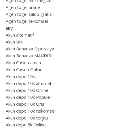
Agen togel anti rungkat
Agen togel online
Agen togel saldo gratis
Agen togel telkomsel
airy
Akun alternatif
Akun BNI
Akun Bonanza Dipercaya
Akun Bonanza MANDIRI
Akun Casino aman
Akun Casino Online
Akun depo 10k
Akun depo 10k alternatif
Akun depo 10k Online
Akun depo 10k Populer
Akun depo 10k Qris
Akun depo 10k telkomsel
Akun depo 10k terjitu
Akun depo 5k Online