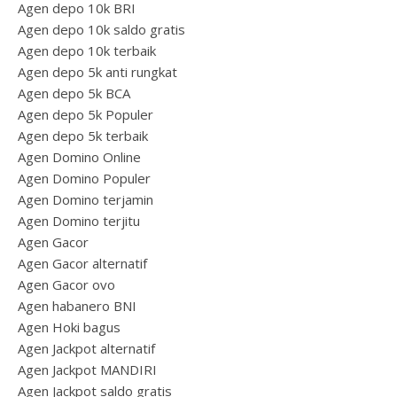
Agen depo 10k BRI
Agen depo 10k saldo gratis
Agen depo 10k terbaik
Agen depo 5k anti rungkat
Agen depo 5k BCA
Agen depo 5k Populer
Agen depo 5k terbaik
Agen Domino Online
Agen Domino Populer
Agen Domino terjamin
Agen Domino terjitu
Agen Gacor
Agen Gacor alternatif
Agen Gacor ovo
Agen habanero BNI
Agen Hoki bagus
Agen Jackpot alternatif
Agen Jackpot MANDIRI
Agen Jackpot saldo gratis