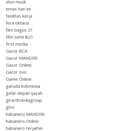
elon musk
emas hari ini
fasilitas kerja
fera oktaria
film bagus 21
film semi lk21
first media
Gacor BCA
Gacor MANDIRI
Gacor Online
Gacor ovo
Game Online
garuda indonesia
gelar depan ijazah
girardmediagroup
gmx
habanero MANDIRI
habanero Online
habanero terjamin