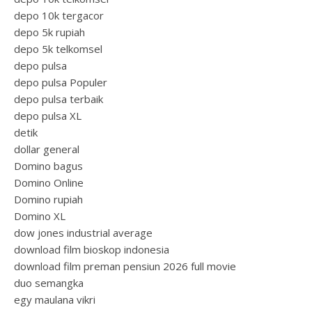
depo 10k tergacor
depo 5k rupiah
depo 5k telkomsel
depo pulsa
depo pulsa Populer
depo pulsa terbaik
depo pulsa XL
detik
dollar general
Domino bagus
Domino Online
Domino rupiah
Domino XL
dow jones industrial average
download film bioskop indonesia
download film preman pensiun 2026 full movie
duo semangka
egy maulana vikri