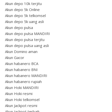
Akun depo 10k terjitu
Akun depo 5k Online
Akun depo 5k telkomsel
Akun depo 5k uang asli
Akun depo pulsa
Akun depo pulsa MANDIRI
Akun depo pulsa terjitu
Akun depo pulsa uang asli
Akun Domino aman
Akun Gacor
Akun habanero BCA
Akun habanero BNI
Akun habanero MANDIRI
Akun habanero rupiah
Akun Hoki MANDIRI
Akun Hoki resmi
Akun Hoki telkomsel
Akun Jackpot resmi
Akun Jackpot terbaik