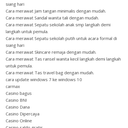
siang hari
Cara merawat Jam tangan minimalis dengan mudah.
Cara merawat Sandal wanita tali dengan mudah.
Cara merawat Sepatu sekolah anak smp langkah demi
langkah untuk pemula.
Cara merawat Sepatu sekolah putih untuk acara formal di
siang hari
Cara merawat Skincare remaja dengan mudah.
Cara merawat Tas ransel wanita kecil langkah demi langkah
untuk pemula.
Cara merawat Tas travel bag dengan mudah.
cara update windows 7 ke windows 10
carmax
Casino bagus
Casino BNI
Casino Dana
Casino Dipercaya
Casino Online
Casino saldo gratis