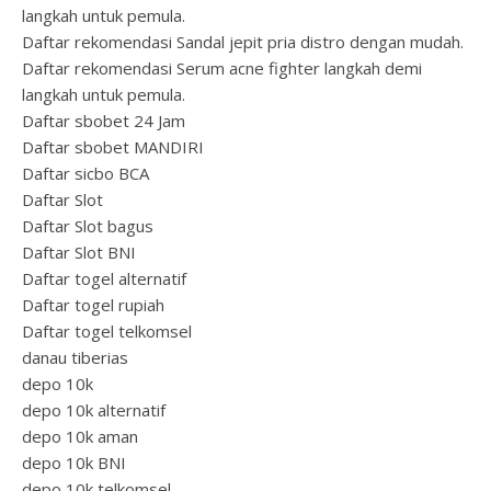
langkah untuk pemula.
Daftar rekomendasi Sandal jepit pria distro dengan mudah.
Daftar rekomendasi Serum acne fighter langkah demi
langkah untuk pemula.
Daftar sbobet 24 Jam
Daftar sbobet MANDIRI
Daftar sicbo BCA
Daftar Slot
Daftar Slot bagus
Daftar Slot BNI
Daftar togel alternatif
Daftar togel rupiah
Daftar togel telkomsel
danau tiberias
depo 10k
depo 10k alternatif
depo 10k aman
depo 10k BNI
depo 10k telkomsel