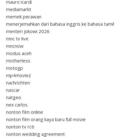
mauro icardi
mediamarkt
memek perawan
menerjemahkan dari bahasa inggris ke bahasa tamil
menteri jokowi 2026
mnc tv live
mncnow
modus aceh
motherless
motogp
mp4moviez
nachrichten
nascar
natgeo
nex carlos
nonton film online
nonton film orang kaya baru full movie
nonton tv rcti
nonton wedding agreement