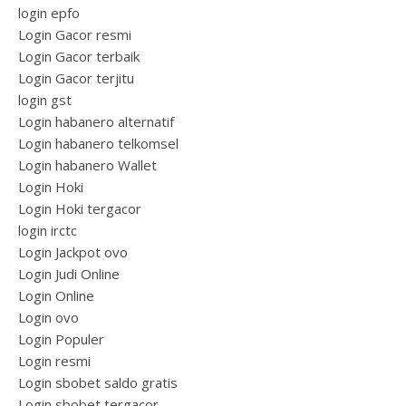
login epfo
Login Gacor resmi
Login Gacor terbaik
Login Gacor terjitu
login gst
Login habanero alternatif
Login habanero telkomsel
Login habanero Wallet
Login Hoki
Login Hoki tergacor
login irctc
Login Jackpot ovo
Login Judi Online
Login Online
Login ovo
Login Populer
Login resmi
Login sbobet saldo gratis
Login sbobet tergacor