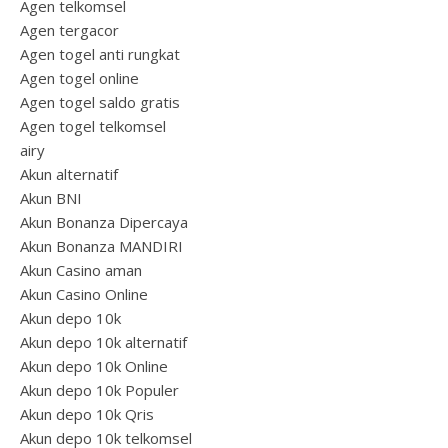
Agen telkomsel
Agen tergacor
Agen togel anti rungkat
Agen togel online
Agen togel saldo gratis
Agen togel telkomsel
airy
Akun alternatif
Akun BNI
Akun Bonanza Dipercaya
Akun Bonanza MANDIRI
Akun Casino aman
Akun Casino Online
Akun depo 10k
Akun depo 10k alternatif
Akun depo 10k Online
Akun depo 10k Populer
Akun depo 10k Qris
Akun depo 10k telkomsel