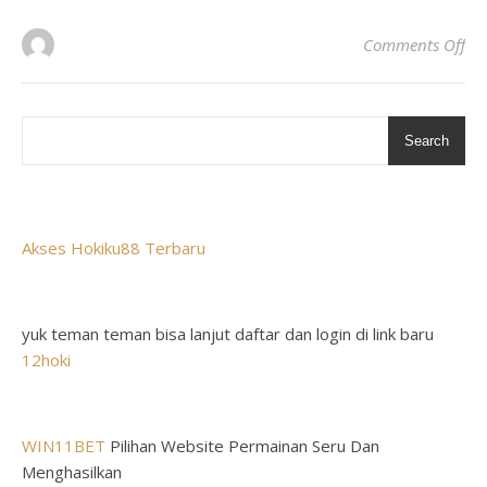
on
Comments Off
Search
Akses Hokiku88 Terbaru
yuk teman teman bisa lanjut daftar dan login di link baru
12hoki
WIN11BET
Pilihan Website Permainan Seru Dan
Menghasilkan