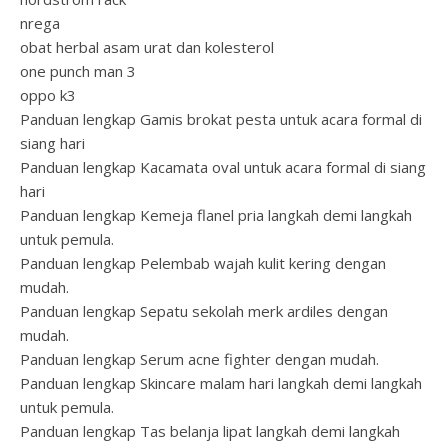
nrega
obat herbal asam urat dan kolesterol
one punch man 3
oppo k3
Panduan lengkap Gamis brokat pesta untuk acara formal di
siang hari
Panduan lengkap Kacamata oval untuk acara formal di siang
hari
Panduan lengkap Kemeja flanel pria langkah demi langkah
untuk pemula.
Panduan lengkap Pelembab wajah kulit kering dengan
mudah.
Panduan lengkap Sepatu sekolah merk ardiles dengan
mudah.
Panduan lengkap Serum acne fighter dengan mudah.
Panduan lengkap Skincare malam hari langkah demi langkah
untuk pemula.
Panduan lengkap Tas belanja lipat langkah demi langkah