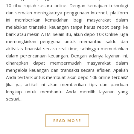
10 ribu rupiah secara online. Dengan kemajuan teknologi
dan semakin meningkatnya penggunaan internet, platform
ini memberikan kemudahan bagi masyarakat dalam
melakukan transaksi keuangan tanpa harus repot pergi ke
bank atau mesin ATM. Selain itu, akun depo 10k Online juga
memungkinkan pengguna untuk memantau saldo dan
aktivitas finansial secara real-time, sehingga memudahkan
dalam perencanaan keuangan. Dengan adanya layanan ini,
diharapkan dapat mempermudah masyarakat dalam
mengelola keuangan dan transaksi secara efisien. Apakah
Anda tertarik untuk membuat akun depo 10k online terbaik?
Jika ya, artikel ini akan memberikan tips dan panduan
lengkap untuk membantu Anda memilih layanan yang
sesuai…
READ MORE