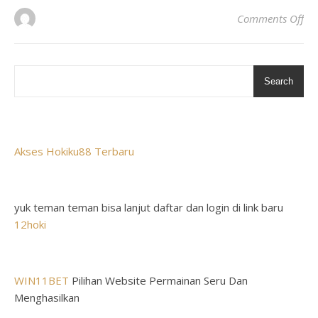
on
Comments Off
Search
Akses Hokiku88 Terbaru
yuk teman teman bisa lanjut daftar dan login di link baru
12hoki
WIN11BET
Pilihan Website Permainan Seru Dan
Menghasilkan