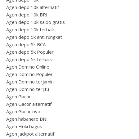
Agen depo 10k alternatif
Agen depo 10k BRI
Agen depo 10k saldo gratis
Agen depo 10k terbaik
Agen depo 5k anti rungkat
Agen depo 5k BCA
Agen depo 5k Populer
Agen depo 5k terbaik
Agen Domino Online
Agen Domino Populer
Agen Domino terjamin
Agen Domino terjitu
Agen Gacor
Agen Gacor alternatif
Agen Gacor ovo
Agen habanero BNI
Agen Hoki bagus
Agen Jackpot alternatif