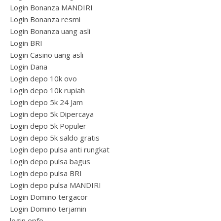
Login Bonanza MANDIRI
Login Bonanza resmi
Login Bonanza uang asli
Login BRI
Login Casino uang asli
Login Dana
Login depo 10k ovo
Login depo 10k rupiah
Login depo 5k 24 Jam
Login depo 5k Dipercaya
Login depo 5k Populer
Login depo 5k saldo gratis
Login depo pulsa anti rungkat
Login depo pulsa bagus
Login depo pulsa BRI
Login depo pulsa MANDIRI
Login Domino tergacor
Login Domino terjamin
login epfo