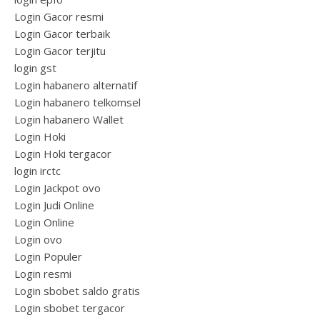
Login Gacor resmi
Login Gacor terbaik
Login Gacor terjitu
login gst
Login habanero alternatif
Login habanero telkomsel
Login habanero Wallet
Login Hoki
Login Hoki tergacor
login irctc
Login Jackpot ovo
Login Judi Online
Login Online
Login ovo
Login Populer
Login resmi
Login sbobet saldo gratis
Login sbobet tergacor