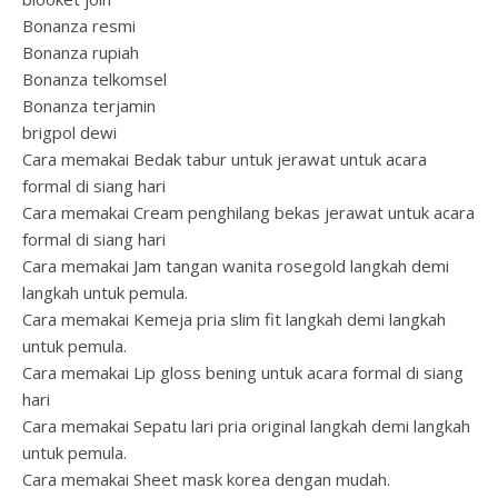
Bonanza resmi
Bonanza rupiah
Bonanza telkomsel
Bonanza terjamin
brigpol dewi
Cara memakai Bedak tabur untuk jerawat untuk acara
formal di siang hari
Cara memakai Cream penghilang bekas jerawat untuk acara
formal di siang hari
Cara memakai Jam tangan wanita rosegold langkah demi
langkah untuk pemula.
Cara memakai Kemeja pria slim fit langkah demi langkah
untuk pemula.
Cara memakai Lip gloss bening untuk acara formal di siang
hari
Cara memakai Sepatu lari pria original langkah demi langkah
untuk pemula.
Cara memakai Sheet mask korea dengan mudah.