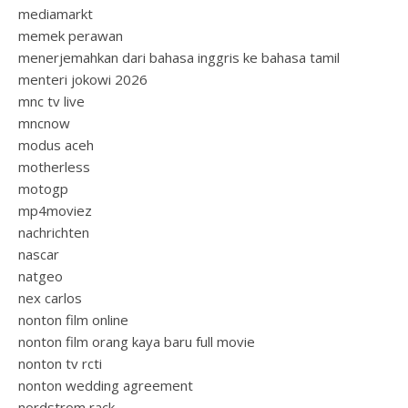
mediamarkt
memek perawan
menerjemahkan dari bahasa inggris ke bahasa tamil
menteri jokowi 2026
mnc tv live
mncnow
modus aceh
motherless
motogp
mp4moviez
nachrichten
nascar
natgeo
nex carlos
nonton film online
nonton film orang kaya baru full movie
nonton tv rcti
nonton wedding agreement
nordstrom rack