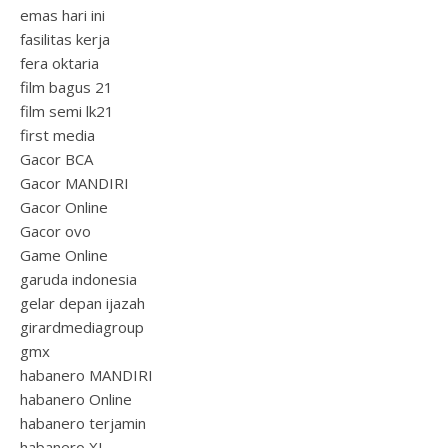
emas hari ini
fasilitas kerja
fera oktaria
film bagus 21
film semi lk21
first media
Gacor BCA
Gacor MANDIRI
Gacor Online
Gacor ovo
Game Online
garuda indonesia
gelar depan ijazah
girardmediagroup
gmx
habanero MANDIRI
habanero Online
habanero terjamin
habanero XL