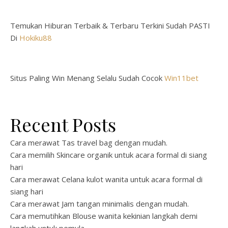
Temukan Hiburan Terbaik & Terbaru Terkini Sudah PASTI
Di
Hokiku88
Situs Paling Win Menang Selalu Sudah Cocok
Win11bet
Recent Posts
Cara merawat Tas travel bag dengan mudah.
Cara memilih Skincare organik untuk acara formal di siang
hari
Cara merawat Celana kulot wanita untuk acara formal di
siang hari
Cara merawat Jam tangan minimalis dengan mudah.
Cara memutihkan Blouse wanita kekinian langkah demi