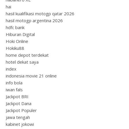
hai
hasil kualifikasi motogp qatar 2026
hasil motogp argentina 2026
hdfc bank
Hiburan Digital
Hoki Online
Hokiku88
home depot terdekat
hotel dekat saya
index
indonesia movie 21 online
info bola
iwan fals
Jackpot BRI
Jackpot Dana
Jackpot Populer
jawa tengah
kabinet jokowi