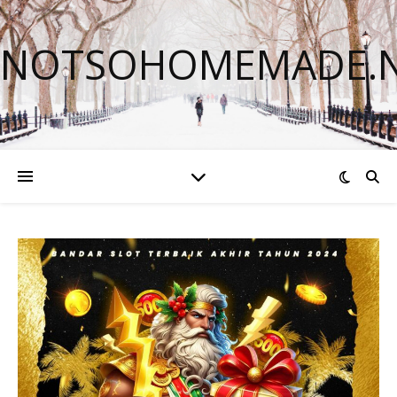
NOTSOHOMEMADE.