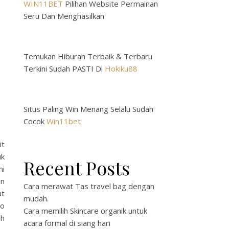
WIN11BET
Pilihan Website Permainan
Seru Dan Menghasilkan
Temukan Hiburan Terbaik & Terbaru
Terkini Sudah PASTI Di
Hokiku88
Situs Paling Win Menang Selalu Sudah
Cocok
Win11bet
it
uk
Recent Posts
ni
an
Cara merawat Tas travel bag dengan
at
mudah.
po
Cara memilih Skincare organik untuk
ih
acara formal di siang hari