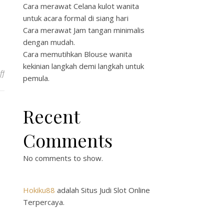
Cara merawat Celana kulot wanita
untuk acara formal di siang hari
Cara merawat Jam tangan minimalis
dengan mudah.
Cara memutihkan Blouse wanita
kekinian langkah demi langkah untuk
on Daftar Akun Depo 5k Online: Panduan Mendaftar dan Memulai
ff
pemula.
Recent
Comments
No comments to show.
Hokiku88
adalah Situs Judi Slot Online
Terpercaya.