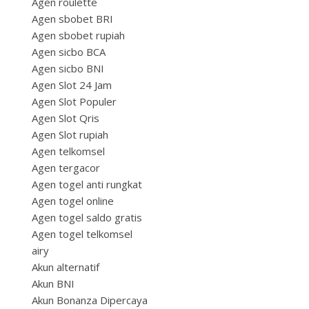
Agen roulette
Agen sbobet BRI
Agen sbobet rupiah
Agen sicbo BCA
Agen sicbo BNI
Agen Slot 24 Jam
Agen Slot Populer
Agen Slot Qris
Agen Slot rupiah
Agen telkomsel
Agen tergacor
Agen togel anti rungkat
Agen togel online
Agen togel saldo gratis
Agen togel telkomsel
airy
Akun alternatif
Akun BNI
Akun Bonanza Dipercaya