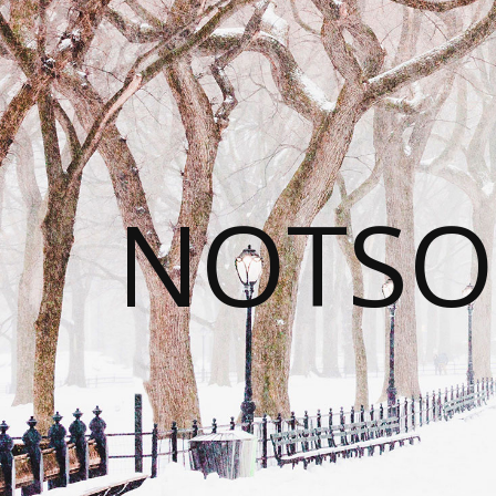
NOTSO