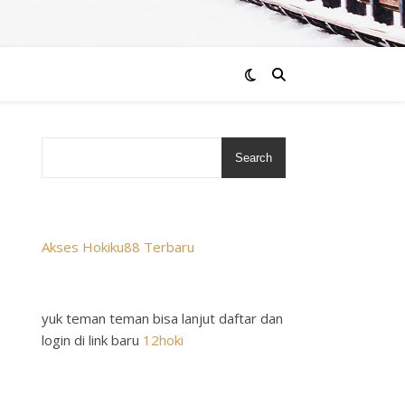
Search
Akses Hokiku88 Terbaru
yuk teman teman bisa lanjut daftar dan
login di link baru
12hoki