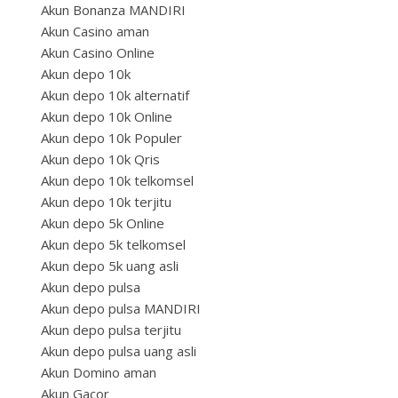
Akun Bonanza MANDIRI
Akun Casino aman
Akun Casino Online
Akun depo 10k
Akun depo 10k alternatif
Akun depo 10k Online
Akun depo 10k Populer
Akun depo 10k Qris
Akun depo 10k telkomsel
Akun depo 10k terjitu
Akun depo 5k Online
Akun depo 5k telkomsel
Akun depo 5k uang asli
Akun depo pulsa
Akun depo pulsa MANDIRI
Akun depo pulsa terjitu
Akun depo pulsa uang asli
Akun Domino aman
Akun Gacor