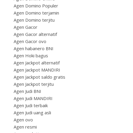
Agen Domino Populer
Agen Domino terjamin
Agen Domino terjitu
Agen Gacor
Agen Gacor alternatif
Agen Gacor ovo
Agen habanero BNI
Agen Hoki bagus
Agen Jackpot alternatif
Agen Jackpot MANDIRI
Agen Jackpot saldo gratis
Agen Jackpot terjitu
Agen Judi BNI
Agen Judi MANDIRI
Agen Judi terbaik
Agen Judi uang asli
Agen ovo
Agen resmi