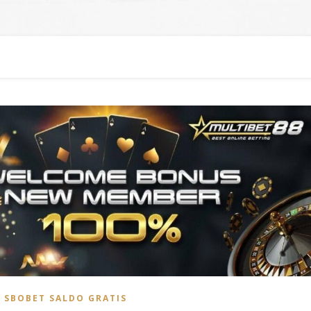
 SBOBET SALDO GRATIS