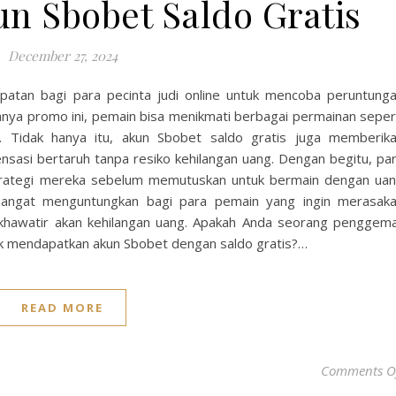
un Sbobet Saldo Gratis
December 27, 2024
atan bagi para pecinta judi online untuk mencoba peruntung
nya promo ini, pemain bisa menikmati berbagai permainan seper
s. Tidak hanya itu, akun Sbobet saldo gratis juga memberik
sasi bertaruh tanpa resiko kehilangan uang. Dengan begitu, pa
ategi mereka sebelum memutuskan untuk bermain dengan ua
sangat menguntungkan bagi para pemain yang ingin merasak
 khawatir akan kehilangan uang. Apakah Anda seorang penggem
tuk mendapatkan akun Sbobet dengan saldo gratis?…
READ MORE
Comments O