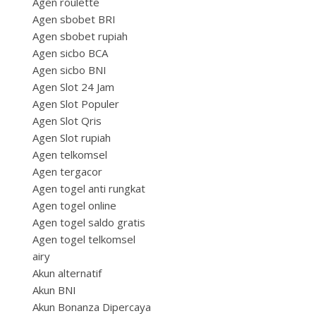
Agen roulette
Agen sbobet BRI
Agen sbobet rupiah
Agen sicbo BCA
Agen sicbo BNI
Agen Slot 24 Jam
Agen Slot Populer
Agen Slot Qris
Agen Slot rupiah
Agen telkomsel
Agen tergacor
Agen togel anti rungkat
Agen togel online
Agen togel saldo gratis
Agen togel telkomsel
airy
Akun alternatif
Akun BNI
Akun Bonanza Dipercaya