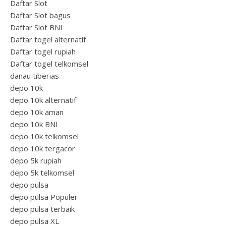
Daftar Slot
Daftar Slot bagus
Daftar Slot BNI
Daftar togel alternatif
Daftar togel rupiah
Daftar togel telkomsel
danau tiberias
depo 10k
depo 10k alternatif
depo 10k aman
depo 10k BNI
depo 10k telkomsel
depo 10k tergacor
depo 5k rupiah
depo 5k telkomsel
depo pulsa
depo pulsa Populer
depo pulsa terbaik
depo pulsa XL