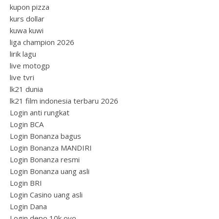
kupon pizza
kurs dollar
kuwa kuwi
liga champion 2026
lirik lagu
live motogp
live tvri
lk21 dunia
lk21 film indonesia terbaru 2026
Login anti rungkat
Login BCA
Login Bonanza bagus
Login Bonanza MANDIRI
Login Bonanza resmi
Login Bonanza uang asli
Login BRI
Login Casino uang asli
Login Dana
Login depo 10k ovo