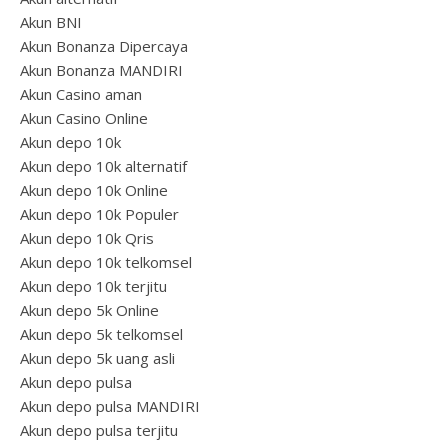
Akun BNI
Akun Bonanza Dipercaya
Akun Bonanza MANDIRI
Akun Casino aman
Akun Casino Online
Akun depo 10k
Akun depo 10k alternatif
Akun depo 10k Online
Akun depo 10k Populer
Akun depo 10k Qris
Akun depo 10k telkomsel
Akun depo 10k terjitu
Akun depo 5k Online
Akun depo 5k telkomsel
Akun depo 5k uang asli
Akun depo pulsa
Akun depo pulsa MANDIRI
Akun depo pulsa terjitu