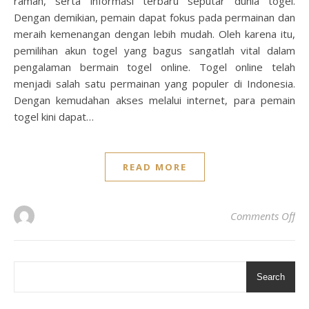
ramah, serta informasi terbaru seputar dunia togel.
Dengan demikian, pemain dapat fokus pada permainan dan
meraih kemenangan dengan lebih mudah. Oleh karena itu,
pemilihan akun togel yang bagus sangatlah vital dalam
pengalaman bermain togel online. Togel online telah
menjadi salah satu permainan yang populer di Indonesia.
Dengan kemudahan akses melalui internet, para pemain
togel kini dapat…
READ MORE
on
Comments Off
Search