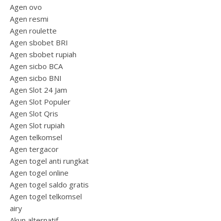
Agen ovo
Agen resmi
Agen roulette
Agen sbobet BRI
Agen sbobet rupiah
Agen sicbo BCA
Agen sicbo BNI
Agen Slot 24 Jam
Agen Slot Populer
Agen Slot Qris
Agen Slot rupiah
Agen telkomsel
Agen tergacor
Agen togel anti rungkat
Agen togel online
Agen togel saldo gratis
Agen togel telkomsel
airy
Akun alternatif