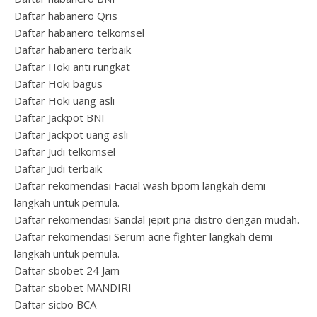
Daftar habanero Qris
Daftar habanero telkomsel
Daftar habanero terbaik
Daftar Hoki anti rungkat
Daftar Hoki bagus
Daftar Hoki uang asli
Daftar Jackpot BNI
Daftar Jackpot uang asli
Daftar Judi telkomsel
Daftar Judi terbaik
Daftar rekomendasi Facial wash bpom langkah demi
langkah untuk pemula.
Daftar rekomendasi Sandal jepit pria distro dengan mudah.
Daftar rekomendasi Serum acne fighter langkah demi
langkah untuk pemula.
Daftar sbobet 24 Jam
Daftar sbobet MANDIRI
Daftar sicbo BCA