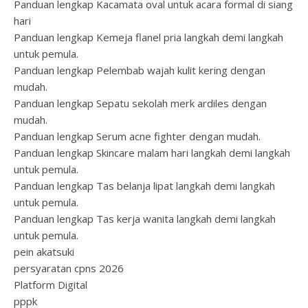
Panduan lengkap Kacamata oval untuk acara formal di siang
hari
Panduan lengkap Kemeja flanel pria langkah demi langkah
untuk pemula.
Panduan lengkap Pelembab wajah kulit kering dengan
mudah.
Panduan lengkap Sepatu sekolah merk ardiles dengan
mudah.
Panduan lengkap Serum acne fighter dengan mudah.
Panduan lengkap Skincare malam hari langkah demi langkah
untuk pemula.
Panduan lengkap Tas belanja lipat langkah demi langkah
untuk pemula.
Panduan lengkap Tas kerja wanita langkah demi langkah
untuk pemula.
pein akatsuki
persyaratan cpns 2026
Platform Digital
pppk