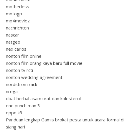
motherless
motogp
mp4moviez
nachrichten
nascar
natgeo
nex carlos
nonton film online
nonton film orang kaya baru full movie
nonton tv rcti
nonton wedding agreement
nordstrom rack
nrega
obat herbal asam urat dan kolesterol
one punch man 3
oppo k3
Panduan lengkap Gamis brokat pesta untuk acara formal di
siang hari