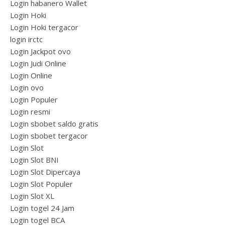
Login habanero Wallet
Login Hoki
Login Hoki tergacor
login irctc
Login Jackpot ovo
Login Judi Online
Login Online
Login ovo
Login Populer
Login resmi
Login sbobet saldo gratis
Login sbobet tergacor
Login Slot
Login Slot BNI
Login Slot Dipercaya
Login Slot Populer
Login Slot XL
Login togel 24 Jam
Login togel BCA