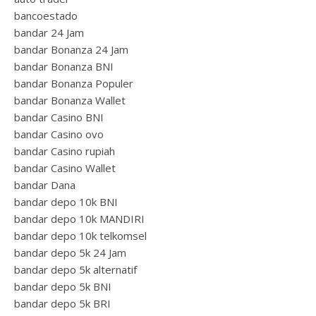
bancoestado
bandar 24 Jam
bandar Bonanza 24 Jam
bandar Bonanza BNI
bandar Bonanza Populer
bandar Bonanza Wallet
bandar Casino BNI
bandar Casino ovo
bandar Casino rupiah
bandar Casino Wallet
bandar Dana
bandar depo 10k BNI
bandar depo 10k MANDIRI
bandar depo 10k telkomsel
bandar depo 5k 24 Jam
bandar depo 5k alternatif
bandar depo 5k BNI
bandar depo 5k BRI