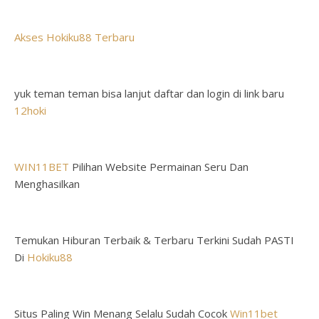
Akses Hokiku88 Terbaru
yuk teman teman bisa lanjut daftar dan login di link baru
12hoki
WIN11BET
Pilihan Website Permainan Seru Dan
Menghasilkan
Temukan Hiburan Terbaik & Terbaru Terkini Sudah PASTI
Di
Hokiku88
Situs Paling Win Menang Selalu Sudah Cocok
Win11bet