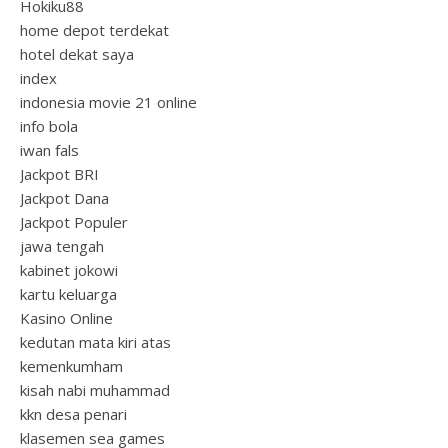
Hokiku88
home depot terdekat
hotel dekat saya
index
indonesia movie 21 online
info bola
iwan fals
Jackpot BRI
Jackpot Dana
Jackpot Populer
jawa tengah
kabinet jokowi
kartu keluarga
Kasino Online
kedutan mata kiri atas
kemenkumham
kisah nabi muhammad
kkn desa penari
klasemen sea games