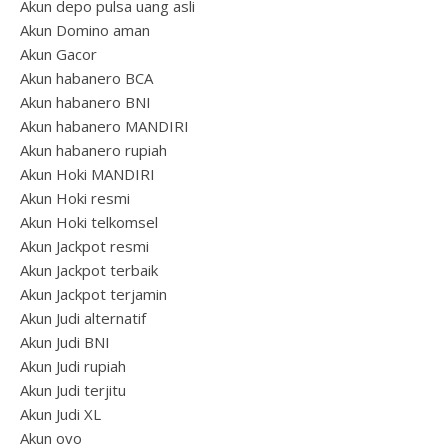
Akun depo pulsa uang asli
Akun Domino aman
Akun Gacor
Akun habanero BCA
Akun habanero BNI
Akun habanero MANDIRI
Akun habanero rupiah
Akun Hoki MANDIRI
Akun Hoki resmi
Akun Hoki telkomsel
Akun Jackpot resmi
Akun Jackpot terbaik
Akun Jackpot terjamin
Akun Judi alternatif
Akun Judi BNI
Akun Judi rupiah
Akun Judi terjitu
Akun Judi XL
Akun ovo