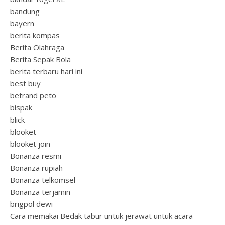
bandung
bayern
berita kompas
Berita Olahraga
Berita Sepak Bola
berita terbaru hari ini
best buy
betrand peto
bispak
blick
blooket
blooket join
Bonanza resmi
Bonanza rupiah
Bonanza telkomsel
Bonanza terjamin
brigpol dewi
Cara memakai Bedak tabur untuk jerawat untuk acara