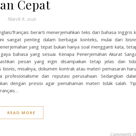
an Cepat
March 8, 2026
anglais/français berarti menerjemahkan teks dari bahasa Inggris 
ini sangat penting dalam berbagai konteks, mulai dari bisni
 Penerjemahan yang tepat bukan hanya soal mengganti kata, teta
 gaya bahasa yang sesuai. Kenapa Penerjemahan Akurat Sang
stikan pesan yang ingin disampaikan tetap jelas dan tid
s bisnis, misalnya, dokumen kontrak atau materi pemasaran har
a profesionalisme dan reputasi perusahaan. Sedangkan dal
ahkan dengan presisi agar pemahaman materi tidak salah. Ti
Français…
READ MORE
Comments O