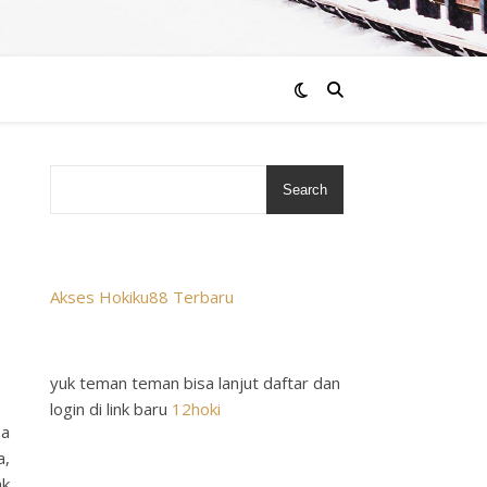
Search
Akses Hokiku88 Terbaru
yuk teman teman bisa lanjut daftar dan
login di link baru
12hoki
sa
a,
ak