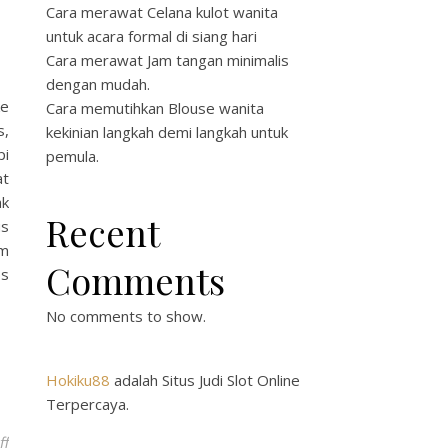
Cara merawat Celana kulot wanita
untuk acara formal di siang hari
Cara merawat Jam tangan minimalis
dengan mudah.
ke
Cara memutihkan Blouse wanita
s,
kekinian langkah demi langkah untuk
pi
pemula.
at
ak
Recent
us
am
Comments
ps
No comments to show.
Hokiku88
adalah Situs Judi Slot Online
Terpercaya.
on Traduire Anglais/Français: Panduan Lengkap untuk Penerjema
ff