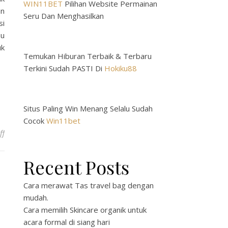
WIN11BET
Pilihan Website Permainan
an
Seru Dan Menghasilkan
si
au
uk
Temukan Hiburan Terbaik & Terbaru
Terkini Sudah PASTI Di
Hokiku88
Situs Paling Win Menang Selalu Sudah
Cocok
Win11bet
on Menerjemahkan Dari Bahasa Inggris ke Bahasa Tamil: Panduan 
ff
Recent Posts
Cara merawat Tas travel bag dengan
mudah.
Cara memilih Skincare organik untuk
acara formal di siang hari