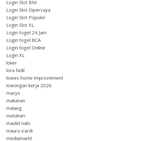
Login Slot BNI
Login Slot Dipercaya
Login Slot Populer
Login Slot XL
Login togel 24 Jam
Login togel BCA
Login togel Online
Login XL
loker
lora fadil
lowes home improvement
lowongan kerja 2026
macys
makanan
malang
matahari
maulid nabi
mauro icardi
mediamarkt