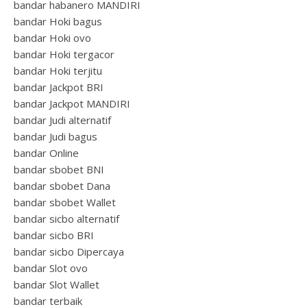
bandar habanero MANDIRI
bandar Hoki bagus
bandar Hoki ovo
bandar Hoki tergacor
bandar Hoki terjitu
bandar Jackpot BRI
bandar Jackpot MANDIRI
bandar Judi alternatif
bandar Judi bagus
bandar Online
bandar sbobet BNI
bandar sbobet Dana
bandar sbobet Wallet
bandar sicbo alternatif
bandar sicbo BRI
bandar sicbo Dipercaya
bandar Slot ovo
bandar Slot Wallet
bandar terbaik