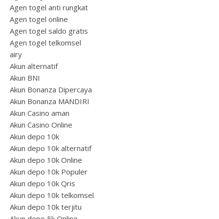
Agen togel anti rungkat
Agen togel online
Agen togel saldo gratis
Agen togel telkomsel
airy
Akun alternatif
Akun BNI
Akun Bonanza Dipercaya
Akun Bonanza MANDIRI
Akun Casino aman
Akun Casino Online
Akun depo 10k
Akun depo 10k alternatif
Akun depo 10k Online
Akun depo 10k Populer
Akun depo 10k Qris
Akun depo 10k telkomsel
Akun depo 10k terjitu
Akun depo 5k Online