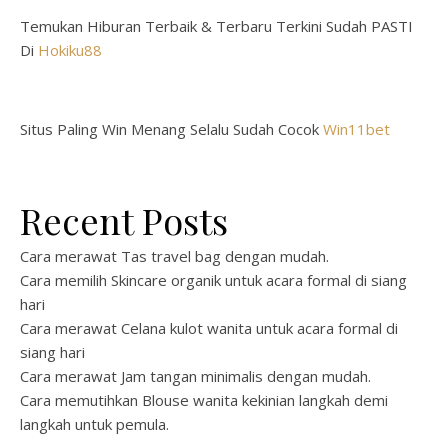
Temukan Hiburan Terbaik & Terbaru Terkini Sudah PASTI
Di
Hokiku88
Situs Paling Win Menang Selalu Sudah Cocok
Win11bet
Recent Posts
Cara merawat Tas travel bag dengan mudah.
Cara memilih Skincare organik untuk acara formal di siang
hari
Cara merawat Celana kulot wanita untuk acara formal di
siang hari
Cara merawat Jam tangan minimalis dengan mudah.
Cara memutihkan Blouse wanita kekinian langkah demi
langkah untuk pemula.