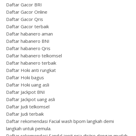
Daftar Gacor BRI
Daftar Gacor Online
Daftar Gacor Qris
Daftar Gacor terbaik
Daftar habanero aman
Daftar habanero BNI
Daftar habanero Qris
Daftar habanero telkomsel
Daftar habanero terbaik
Daftar Hoki anti rungkat
Daftar Hoki bagus
Daftar Hoki uang asli
Daftar Jackpot BNI
Daftar Jackpot uang asli
Daftar Judi telkomsel
Daftar Judi terbaik
Daftar rekomendasi Facial wash bpom langkah demi
langkah untuk pemula.
Daftar rekomendasi Sandal jepit pria distro dengan mudah.