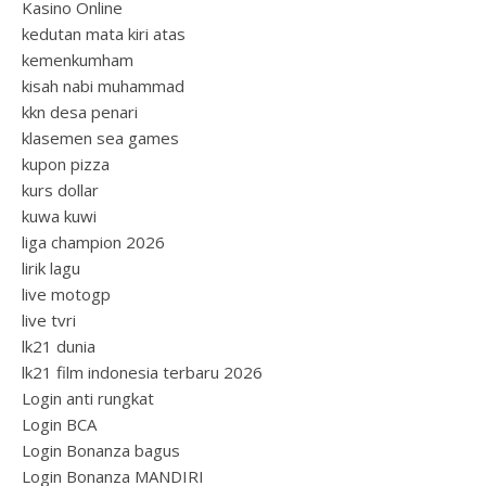
Kasino Online
kedutan mata kiri atas
kemenkumham
kisah nabi muhammad
kkn desa penari
klasemen sea games
kupon pizza
kurs dollar
kuwa kuwi
liga champion 2026
lirik lagu
live motogp
live tvri
lk21 dunia
lk21 film indonesia terbaru 2026
Login anti rungkat
Login BCA
Login Bonanza bagus
Login Bonanza MANDIRI