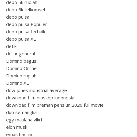
depo 5k rupiah
depo 5k telkomsel
depo pulsa
depo pulsa Populer
depo pulsa terbaik
depo pulsa XL
detik
dollar general
Domino bagus
Domino Online
Domino rupiah
Domino XL
dow jones industrial average
download film bioskop indonesia
download film preman pensiun 2026 full movie
duo semangka
egy maulana vikri
elon musk
emas hari ini