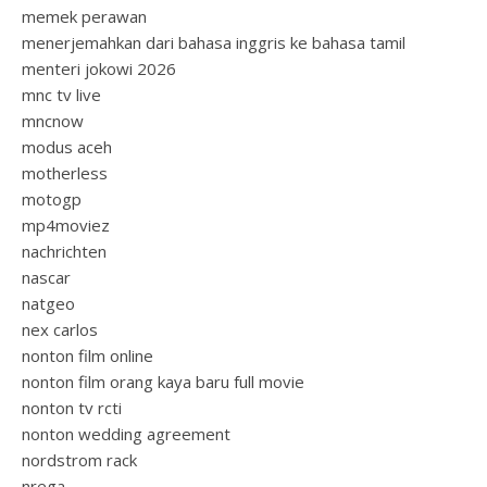
memek perawan
menerjemahkan dari bahasa inggris ke bahasa tamil
menteri jokowi 2026
mnc tv live
mncnow
modus aceh
motherless
motogp
mp4moviez
nachrichten
nascar
natgeo
nex carlos
nonton film online
nonton film orang kaya baru full movie
nonton tv rcti
nonton wedding agreement
nordstrom rack
nrega