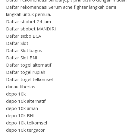
Daftar rekomendasi Serum acne fighter langkah demi
langkah untuk pemula.
Daftar sbobet 24 Jam
Daftar sbobet MANDIRI
Daftar sicbo BCA
Daftar Slot
Daftar Slot bagus
Daftar Slot BNI
Daftar togel alternatif
Daftar togel rupiah
Daftar togel telkomsel
danau tiberias
depo 10k
depo 10k alternatif
depo 10k aman
depo 10k BNI
depo 10k telkomsel
depo 10k tergacor