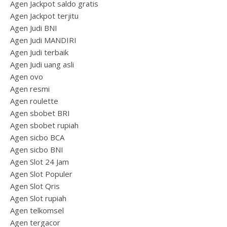
Agen Jackpot saldo gratis
Agen Jackpot terjitu
Agen Judi BNI
Agen Judi MANDIRI
Agen Judi terbaik
Agen Judi uang asli
Agen ovo
Agen resmi
Agen roulette
Agen sbobet BRI
Agen sbobet rupiah
Agen sicbo BCA
Agen sicbo BNI
Agen Slot 24 Jam
Agen Slot Populer
Agen Slot Qris
Agen Slot rupiah
Agen telkomsel
Agen tergacor