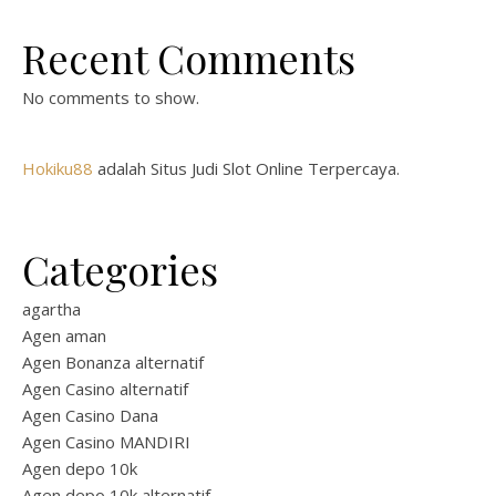
Recent Comments
No comments to show.
Hokiku88
adalah Situs Judi Slot Online Terpercaya.
Categories
agartha
Agen aman
Agen Bonanza alternatif
Agen Casino alternatif
Agen Casino Dana
Agen Casino MANDIRI
Agen depo 10k
Agen depo 10k alternatif