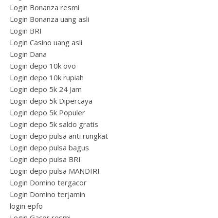
Login Bonanza resmi
Login Bonanza uang asli
Login BRI
Login Casino uang asli
Login Dana
Login depo 10k ovo
Login depo 10k rupiah
Login depo 5k 24 Jam
Login depo 5k Dipercaya
Login depo 5k Populer
Login depo 5k saldo gratis
Login depo pulsa anti rungkat
Login depo pulsa bagus
Login depo pulsa BRI
Login depo pulsa MANDIRI
Login Domino tergacor
Login Domino terjamin
login epfo
Login Gacor resmi