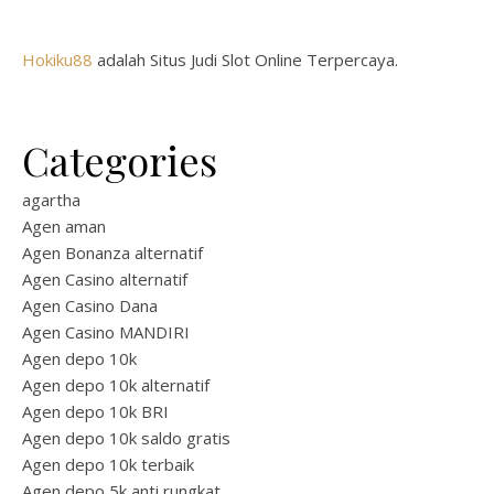
Hokiku88
adalah Situs Judi Slot Online Terpercaya.
Categories
agartha
Agen aman
Agen Bonanza alternatif
Agen Casino alternatif
Agen Casino Dana
Agen Casino MANDIRI
Agen depo 10k
Agen depo 10k alternatif
Agen depo 10k BRI
Agen depo 10k saldo gratis
Agen depo 10k terbaik
Agen depo 5k anti rungkat