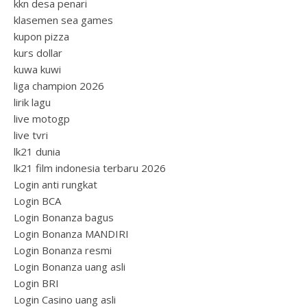
kkn desa penari
klasemen sea games
kupon pizza
kurs dollar
kuwa kuwi
liga champion 2026
lirik lagu
live motogp
live tvri
lk21 dunia
lk21 film indonesia terbaru 2026
Login anti rungkat
Login BCA
Login Bonanza bagus
Login Bonanza MANDIRI
Login Bonanza resmi
Login Bonanza uang asli
Login BRI
Login Casino uang asli