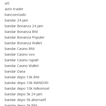
att
auto trader
bancoestado
bandar 24 Jam
bandar Bonanza 24 Jam
bandar Bonanza BNI
bandar Bonanza Populer
bandar Bonanza Wallet
bandar Casino BNI
bandar Casino ovo
bandar Casino rupiah
bandar Casino Wallet
bandar Dana
bandar depo 10k BNI
bandar depo 10k MANDIRI
bandar depo 10k telkomsel
bandar depo 5k 24 Jam
bandar depo 5k alternatif
bandar depo 5k BNI