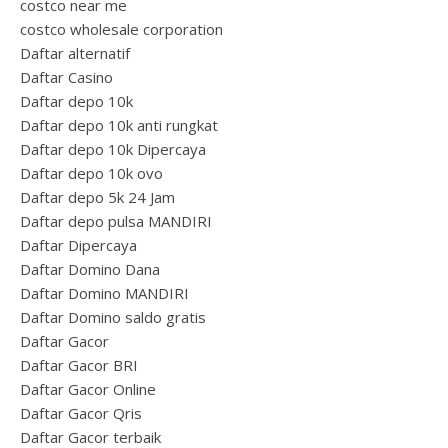
costco near me
costco wholesale corporation
Daftar alternatif
Daftar Casino
Daftar depo 10k
Daftar depo 10k anti rungkat
Daftar depo 10k Dipercaya
Daftar depo 10k ovo
Daftar depo 5k 24 Jam
Daftar depo pulsa MANDIRI
Daftar Dipercaya
Daftar Domino Dana
Daftar Domino MANDIRI
Daftar Domino saldo gratis
Daftar Gacor
Daftar Gacor BRI
Daftar Gacor Online
Daftar Gacor Qris
Daftar Gacor terbaik