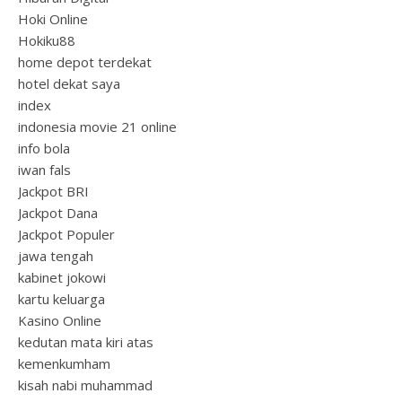
Hoki Online
Hokiku88
home depot terdekat
hotel dekat saya
index
indonesia movie 21 online
info bola
iwan fals
Jackpot BRI
Jackpot Dana
Jackpot Populer
jawa tengah
kabinet jokowi
kartu keluarga
Kasino Online
kedutan mata kiri atas
kemenkumham
kisah nabi muhammad