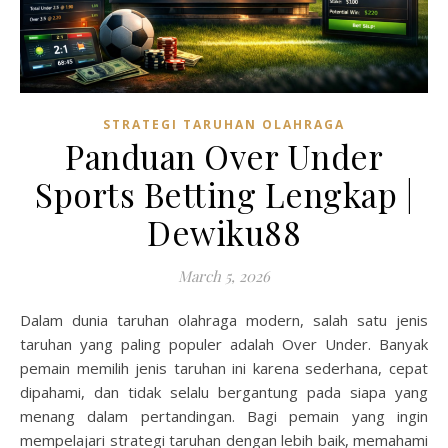
STRATEGI TARUHAN OLAHRAGA
Panduan Over Under
Sports Betting Lengkap |
Dewiku88
March 5, 2026
Dalam dunia taruhan olahraga modern, salah satu jenis
taruhan yang paling populer adalah Over Under. Banyak
pemain memilih jenis taruhan ini karena sederhana, cepat
dipahami, dan tidak selalu bergantung pada siapa yang
menang dalam pertandingan. Bagi pemain yang ingin
mempelajari strategi taruhan dengan lebih baik, memahami