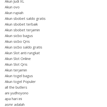
Akun Judi XL
Akun ovo
Akun rupiah
Akun sbobet saldo gratis
Akun sbobet terbaik
Akun sbobet terjamin
Akun sicbo bagus
Akun sicbo Qris
Akun sicbo saldo gratis
Akun Slot anti rungkat
Akun Slot Online
Akun Slot Qris
Akun terjamin
Akun togel bagus
Akun togel Populer
all the butlers
ani yudhoyono
apa hari ini
asmr adalah