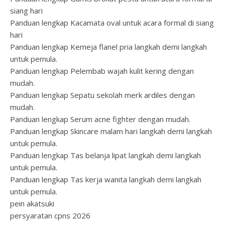
siang hari
Panduan lengkap Kacamata oval untuk acara formal di siang
hari
Panduan lengkap Kemeja flanel pria langkah demi langkah
untuk pemula.
Panduan lengkap Pelembab wajah kulit kering dengan
mudah.
Panduan lengkap Sepatu sekolah merk ardiles dengan
mudah.
Panduan lengkap Serum acne fighter dengan mudah.
Panduan lengkap Skincare malam hari langkah demi langkah
untuk pemula.
Panduan lengkap Tas belanja lipat langkah demi langkah
untuk pemula.
Panduan lengkap Tas kerja wanita langkah demi langkah
untuk pemula.
pein akatsuki
persyaratan cpns 2026