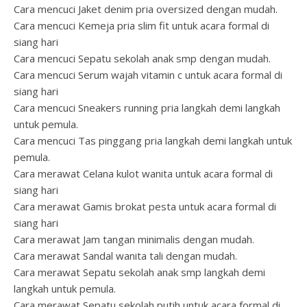
Cara mencuci Jaket denim pria oversized dengan mudah.
Cara mencuci Kemeja pria slim fit untuk acara formal di
siang hari
Cara mencuci Sepatu sekolah anak smp dengan mudah.
Cara mencuci Serum wajah vitamin c untuk acara formal di
siang hari
Cara mencuci Sneakers running pria langkah demi langkah
untuk pemula.
Cara mencuci Tas pinggang pria langkah demi langkah untuk
pemula.
Cara merawat Celana kulot wanita untuk acara formal di
siang hari
Cara merawat Gamis brokat pesta untuk acara formal di
siang hari
Cara merawat Jam tangan minimalis dengan mudah.
Cara merawat Sandal wanita tali dengan mudah.
Cara merawat Sepatu sekolah anak smp langkah demi
langkah untuk pemula.
Cara merawat Sepatu sekolah putih untuk acara formal di