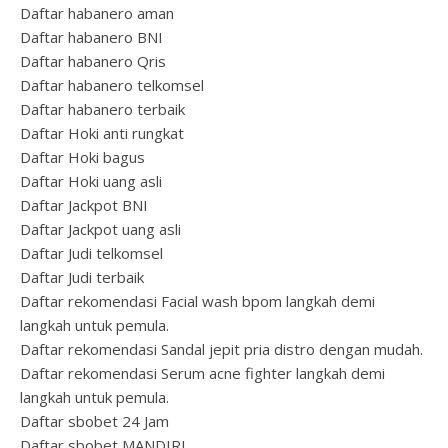
Daftar habanero aman
Daftar habanero BNI
Daftar habanero Qris
Daftar habanero telkomsel
Daftar habanero terbaik
Daftar Hoki anti rungkat
Daftar Hoki bagus
Daftar Hoki uang asli
Daftar Jackpot BNI
Daftar Jackpot uang asli
Daftar Judi telkomsel
Daftar Judi terbaik
Daftar rekomendasi Facial wash bpom langkah demi
langkah untuk pemula.
Daftar rekomendasi Sandal jepit pria distro dengan mudah.
Daftar rekomendasi Serum acne fighter langkah demi
langkah untuk pemula.
Daftar sbobet 24 Jam
Daftar sbobet MANDIRI