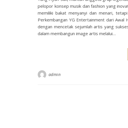
pelopor konsep musik dan fashion yang inovat
memiliki bakat menyanyi dan menari, tetapi
Perkembangan YG Entertainment dari Awal Hi
dengan mencetak sejumlah artis yang suks
dalam membangun image artis melalui…
admin