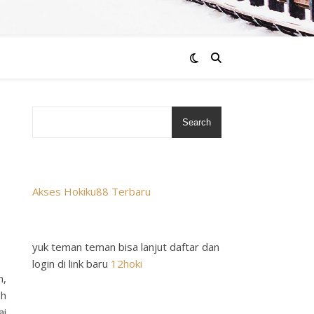
Search
Akses Hokiku88 Terbaru
yuk teman teman bisa lanjut daftar dan
login di link baru
12hoki
n,
eh
ai