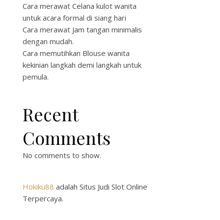
Cara merawat Celana kulot wanita
untuk acara formal di siang hari
Cara merawat Jam tangan minimalis
dengan mudah.
Cara memutihkan Blouse wanita
kekinian langkah demi langkah untuk
pemula.
Recent
Comments
No comments to show.
Hokiku88
adalah Situs Judi Slot Online
Terpercaya.