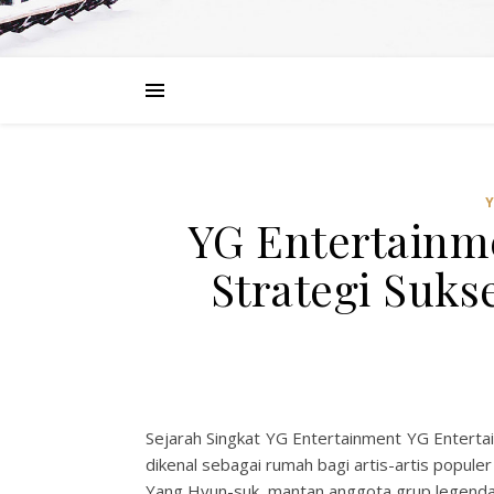
YG Entertainme
Strategi Suks
Sejarah Singkat YG Entertainment YG Entertai
dikenal sebagai rumah bagi artis-artis popule
Yang Hyun-suk, mantan anggota grup legendari