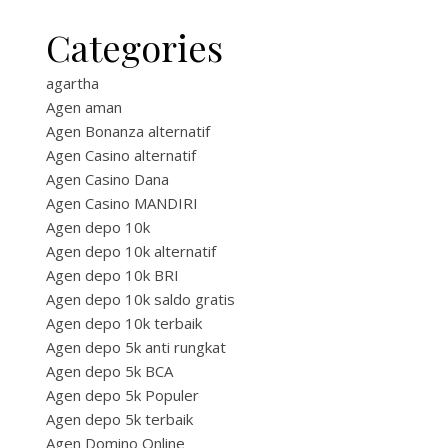
Categories
agartha
Agen aman
Agen Bonanza alternatif
Agen Casino alternatif
Agen Casino Dana
Agen Casino MANDIRI
Agen depo 10k
Agen depo 10k alternatif
Agen depo 10k BRI
Agen depo 10k saldo gratis
Agen depo 10k terbaik
Agen depo 5k anti rungkat
Agen depo 5k BCA
Agen depo 5k Populer
Agen depo 5k terbaik
Agen Domino Online