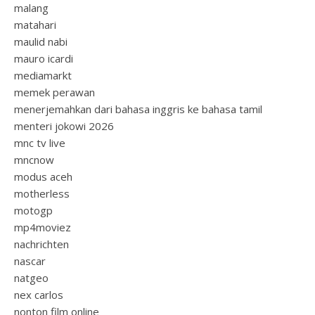
malang
matahari
maulid nabi
mauro icardi
mediamarkt
memek perawan
menerjemahkan dari bahasa inggris ke bahasa tamil
menteri jokowi 2026
mnc tv live
mncnow
modus aceh
motherless
motogp
mp4moviez
nachrichten
nascar
natgeo
nex carlos
nonton film online