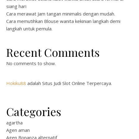
siang hari
Cara merawat Jam tangan minimalis dengan mudah.
Cara memutihkan Blouse wanita kekinian langkah demi
langkah untuk pemula.
Recent Comments
No comments to show.
Hokiku88
adalah Situs Judi Slot Online Terpercaya.
Categories
agartha
Agen aman
Agen Bonanza alternatif