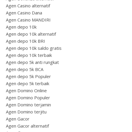
Agen Casino alternatif
Agen Casino Dana
Agen Casino MANDIRI
Agen depo 10k
Agen depo 10k alternatif
Agen depo 10k BRI
Agen depo 10k saldo gratis
Agen depo 10k terbaik
Agen depo 5k anti rungkat
Agen depo 5k BCA
Agen depo 5k Populer
Agen depo 5k terbaik
Agen Domino Online
Agen Domino Populer
Agen Domino terjamin
Agen Domino terjitu
Agen Gacor
Agen Gacor alternatif