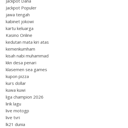
Jackpot Dana
Jackpot Populer
jawa tengah
kabinet jokowi
kartu keluarga
Kasino Online
kedutan mata kiri atas
kemenkumham
kisah nabi muhammad
kkn desa penari
klasemen sea games
kupon pizza
kurs dollar
kuwa kuwi
liga champion 2026
lirik lagu
live motogp
live tvri
lk21 dunia