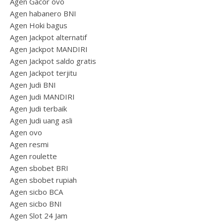
Agen Gacor ovo
Agen habanero BNI
Agen Hoki bagus
Agen Jackpot alternatif
Agen Jackpot MANDIRI
Agen Jackpot saldo gratis
Agen Jackpot terjitu
Agen Judi BNI
Agen Judi MANDIRI
Agen Judi terbaik
Agen Judi uang asli
Agen ovo
Agen resmi
Agen roulette
Agen sbobet BRI
Agen sbobet rupiah
Agen sicbo BCA
Agen sicbo BNI
Agen Slot 24 Jam