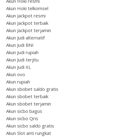
Akun Hoki resmi
Akun Hoki telkomsel
Akun Jackpot resmi
Akun Jackpot terbaik
Akun Jackpot terjamin
Akun Judi alternatif
Akun Judi BNI
Akun Judi rupiah
Akun Judi terjitu
Akun Judi XL
Akun ovo
Akun rupiah
Akun sbobet saldo gratis
Akun sbobet terbaik
Akun sbobet terjamin
Akun sicbo bagus
Akun sicbo Qris
Akun sicbo saldo gratis
Akun Slot anti rungkat