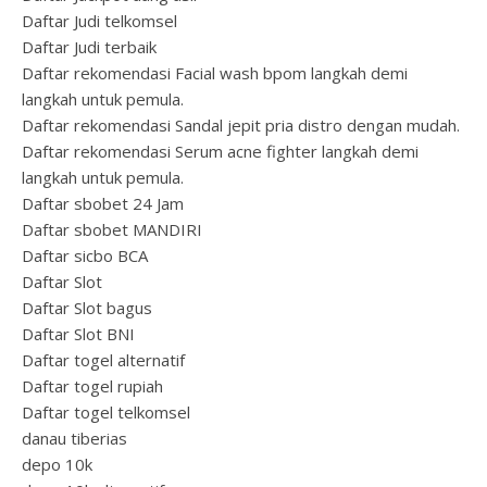
Daftar Judi telkomsel
Daftar Judi terbaik
Daftar rekomendasi Facial wash bpom langkah demi
langkah untuk pemula.
Daftar rekomendasi Sandal jepit pria distro dengan mudah.
Daftar rekomendasi Serum acne fighter langkah demi
langkah untuk pemula.
Daftar sbobet 24 Jam
Daftar sbobet MANDIRI
Daftar sicbo BCA
Daftar Slot
Daftar Slot bagus
Daftar Slot BNI
Daftar togel alternatif
Daftar togel rupiah
Daftar togel telkomsel
danau tiberias
depo 10k