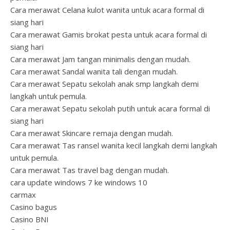
Cara merawat Celana kulot wanita untuk acara formal di
siang hari
Cara merawat Gamis brokat pesta untuk acara formal di
siang hari
Cara merawat Jam tangan minimalis dengan mudah.
Cara merawat Sandal wanita tali dengan mudah.
Cara merawat Sepatu sekolah anak smp langkah demi
langkah untuk pemula.
Cara merawat Sepatu sekolah putih untuk acara formal di
siang hari
Cara merawat Skincare remaja dengan mudah.
Cara merawat Tas ransel wanita kecil langkah demi langkah
untuk pemula.
Cara merawat Tas travel bag dengan mudah.
cara update windows 7 ke windows 10
carmax
Casino bagus
Casino BNI