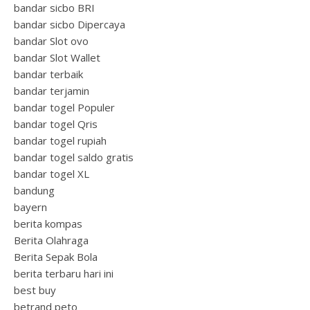
bandar sicbo BRI
bandar sicbo Dipercaya
bandar Slot ovo
bandar Slot Wallet
bandar terbaik
bandar terjamin
bandar togel Populer
bandar togel Qris
bandar togel rupiah
bandar togel saldo gratis
bandar togel XL
bandung
bayern
berita kompas
Berita Olahraga
Berita Sepak Bola
berita terbaru hari ini
best buy
betrand peto