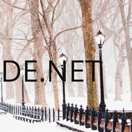
DE.NET