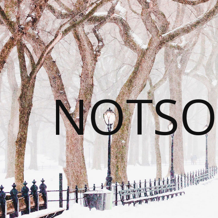
NOTSO