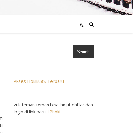
Search
Akses Hokiku88 Terbaru
yuk teman teman bisa lanjut daftar dan
login di link baru
12hoki
am
al
un