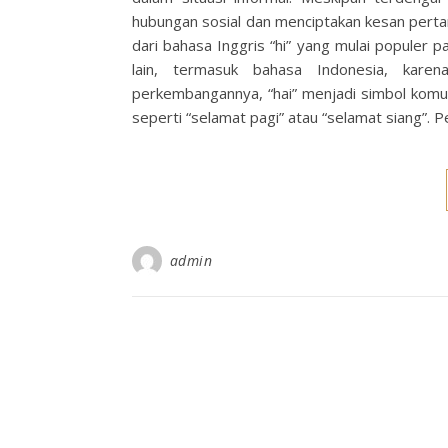
hubungan sosial dan menciptakan kesan pertama
dari bahasa Inggris “hi” yang mulai populer
lain, termasuk bahasa Indonesia, kare
perkembangannya, “hai” menjadi simbol komun
seperti “selamat pagi” atau “selamat siang”.
admin