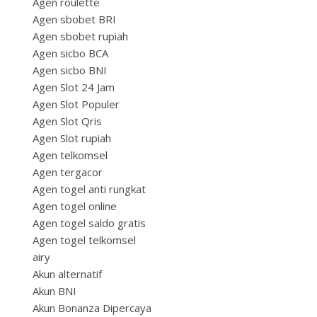
Agen roulette
Agen sbobet BRI
Agen sbobet rupiah
Agen sicbo BCA
Agen sicbo BNI
Agen Slot 24 Jam
Agen Slot Populer
Agen Slot Qris
Agen Slot rupiah
Agen telkomsel
Agen tergacor
Agen togel anti rungkat
Agen togel online
Agen togel saldo gratis
Agen togel telkomsel
airy
Akun alternatif
Akun BNI
Akun Bonanza Dipercaya