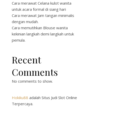
Cara merawat Celana kulot wanita
untuk acara formal di siang hari
Cara merawat Jam tangan minimalis
dengan mudah.
Cara memutihkan Blouse wanita
kekinian langkah demi langkah untuk
pemula.
Recent
Comments
No comments to show.
Hokiku88
adalah Situs Judi Slot Online
Terpercaya.