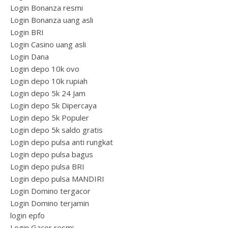
Login Bonanza resmi
Login Bonanza uang asli
Login BRI
Login Casino uang asli
Login Dana
Login depo 10k ovo
Login depo 10k rupiah
Login depo 5k 24 Jam
Login depo 5k Dipercaya
Login depo 5k Populer
Login depo 5k saldo gratis
Login depo pulsa anti rungkat
Login depo pulsa bagus
Login depo pulsa BRI
Login depo pulsa MANDIRI
Login Domino tergacor
Login Domino terjamin
login epfo
Login Gacor resmi