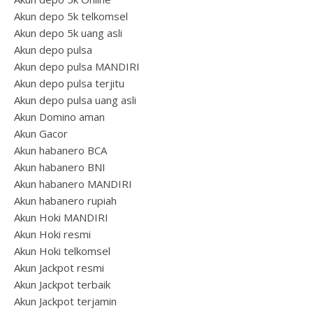
Akun depo 5k telkomsel
Akun depo 5k uang asli
Akun depo pulsa
Akun depo pulsa MANDIRI
Akun depo pulsa terjitu
Akun depo pulsa uang asli
Akun Domino aman
Akun Gacor
Akun habanero BCA
Akun habanero BNI
Akun habanero MANDIRI
Akun habanero rupiah
Akun Hoki MANDIRI
Akun Hoki resmi
Akun Hoki telkomsel
Akun Jackpot resmi
Akun Jackpot terbaik
Akun Jackpot terjamin