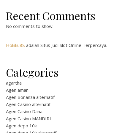
Recent Comments
No comments to show.
Hokiku88
adalah Situs Judi Slot Online Terpercaya.
Categories
agartha
Agen aman
Agen Bonanza alternatif
Agen Casino alternatif
Agen Casino Dana
Agen Casino MANDIRI
Agen depo 10k
Agen depo 10k alternatif