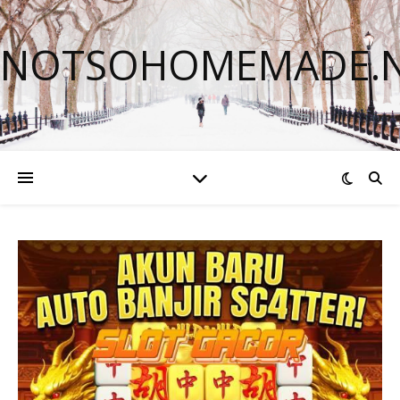
NOTSOHOMEMADE.