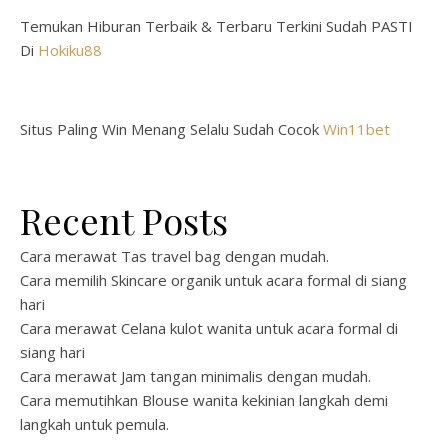
Temukan Hiburan Terbaik & Terbaru Terkini Sudah PASTI
Di
Hokiku88
Situs Paling Win Menang Selalu Sudah Cocok
Win11bet
Recent Posts
Cara merawat Tas travel bag dengan mudah.
Cara memilih Skincare organik untuk acara formal di siang
hari
Cara merawat Celana kulot wanita untuk acara formal di
siang hari
Cara merawat Jam tangan minimalis dengan mudah.
Cara memutihkan Blouse wanita kekinian langkah demi
langkah untuk pemula.