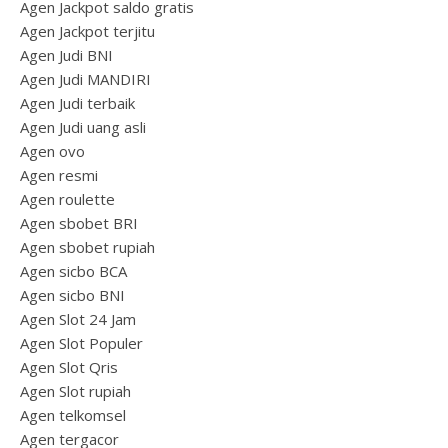
Agen Jackpot saldo gratis
Agen Jackpot terjitu
Agen Judi BNI
Agen Judi MANDIRI
Agen Judi terbaik
Agen Judi uang asli
Agen ovo
Agen resmi
Agen roulette
Agen sbobet BRI
Agen sbobet rupiah
Agen sicbo BCA
Agen sicbo BNI
Agen Slot 24 Jam
Agen Slot Populer
Agen Slot Qris
Agen Slot rupiah
Agen telkomsel
Agen tergacor