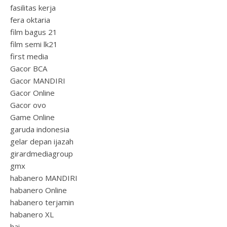
fasilitas kerja
fera oktaria
film bagus 21
film semi lk21
first media
Gacor BCA
Gacor MANDIRI
Gacor Online
Gacor ovo
Game Online
garuda indonesia
gelar depan ijazah
girardmediagroup
gmx
habanero MANDIRI
habanero Online
habanero terjamin
habanero XL
hai