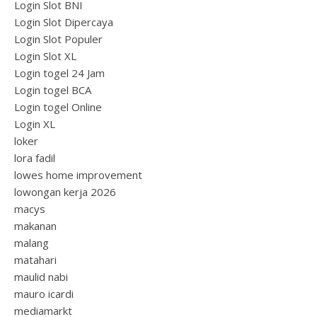
Login Slot BNI
Login Slot Dipercaya
Login Slot Populer
Login Slot XL
Login togel 24 Jam
Login togel BCA
Login togel Online
Login XL
loker
lora fadil
lowes home improvement
lowongan kerja 2026
macys
makanan
malang
matahari
maulid nabi
mauro icardi
mediamarkt