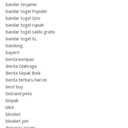
bandar terjamin
bandar togel Populer
bandar togel Qris
bandar togel rupiah
bandar togel saldo gratis
bandar togel XL
bandung
bayern
berita kompas
Berita Olahraga
Berita Sepak Bola
berita terbaru hari ini
best buy
betrand peto
bispak
blick
blooket
blooket join
Bonanza resmi