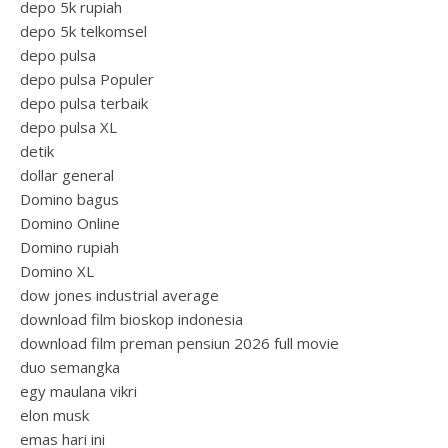
depo 5k rupiah
depo 5k telkomsel
depo pulsa
depo pulsa Populer
depo pulsa terbaik
depo pulsa XL
detik
dollar general
Domino bagus
Domino Online
Domino rupiah
Domino XL
dow jones industrial average
download film bioskop indonesia
download film preman pensiun 2026 full movie
duo semangka
egy maulana vikri
elon musk
emas hari ini