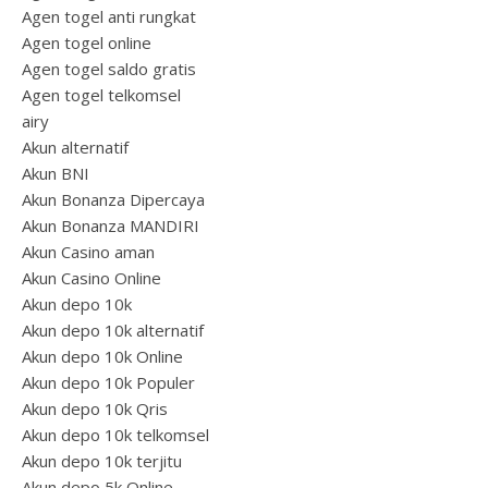
Agen togel anti rungkat
Agen togel online
Agen togel saldo gratis
Agen togel telkomsel
airy
Akun alternatif
Akun BNI
Akun Bonanza Dipercaya
Akun Bonanza MANDIRI
Akun Casino aman
Akun Casino Online
Akun depo 10k
Akun depo 10k alternatif
Akun depo 10k Online
Akun depo 10k Populer
Akun depo 10k Qris
Akun depo 10k telkomsel
Akun depo 10k terjitu
Akun depo 5k Online