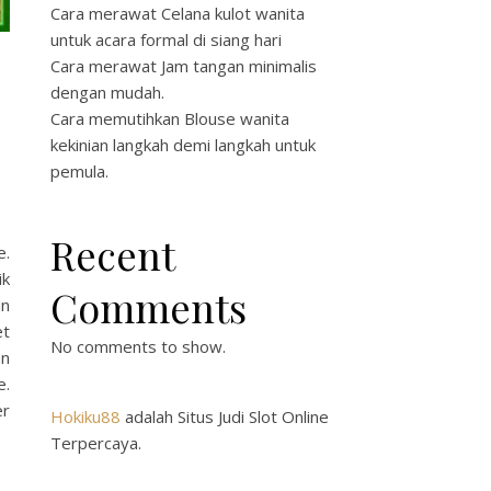
Cara merawat Celana kulot wanita
untuk acara formal di siang hari
Cara merawat Jam tangan minimalis
dengan mudah.
Cara memutihkan Blouse wanita
kekinian langkah demi langkah untuk
pemula.
Recent
e.
ik
Comments
in
et
No comments to show.
an
e.
er
Hokiku88
adalah Situs Judi Slot Online
Terpercaya.