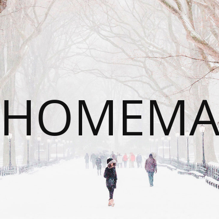
HOMEMA