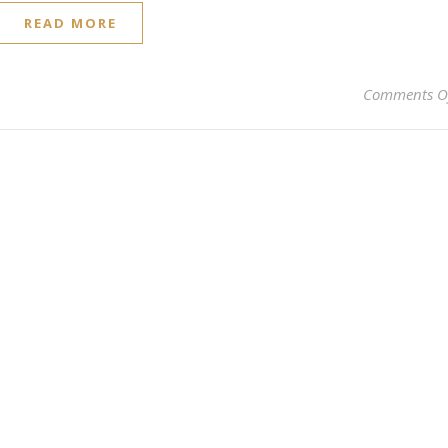
READ MORE
Comments O