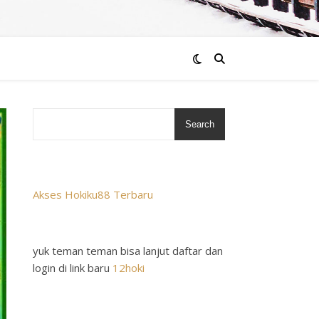
Search
Akses Hokiku88 Terbaru
yuk teman teman bisa lanjut daftar dan
login di link baru
12hoki