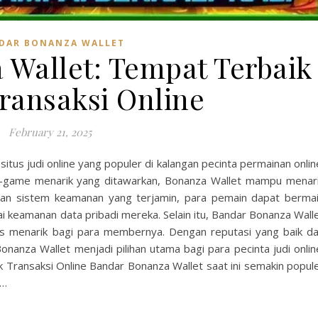
DAR BONANZA WALLET
 Wallet: Tempat Terbaik
ransaksi Online
February 21, 2025
tus judi online yang populer di kalangan pecinta permainan onlin
e-game menarik yang ditawarkan, Bonanza Wallet mampu menar
gan sistem keamanan yang terjamin, para pemain dapat berma
 keamanan data pribadi mereka. Selain itu, Bandar Bonanza Wall
s menarik bagi para membernya. Dengan reputasi yang baik d
Bonanza Wallet menjadi pilihan utama bagi para pecinta judi onlin
 Transaksi Online Bandar Bonanza Wallet saat ini semakin popul
.…