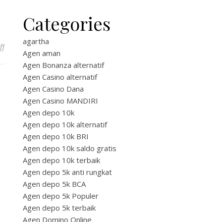
Categories
agartha
on Bandar Bonanza Wallet: Tempat Terbaik untuk Transaksi Onlin
ff
Agen aman
Agen Bonanza alternatif
Agen Casino alternatif
Agen Casino Dana
Agen Casino MANDIRI
Agen depo 10k
Agen depo 10k alternatif
Agen depo 10k BRI
Agen depo 10k saldo gratis
Agen depo 10k terbaik
Agen depo 5k anti rungkat
Agen depo 5k BCA
Agen depo 5k Populer
Agen depo 5k terbaik
Agen Domino Online