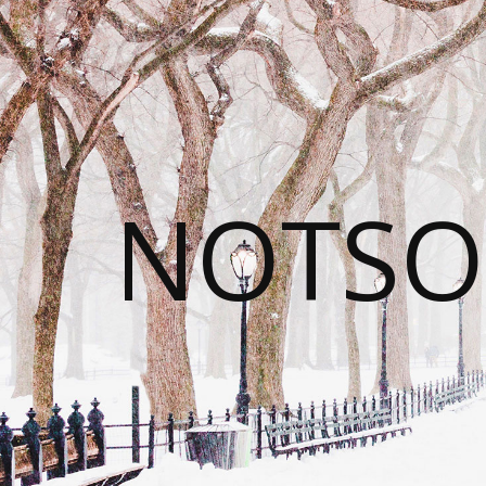
NOTSO