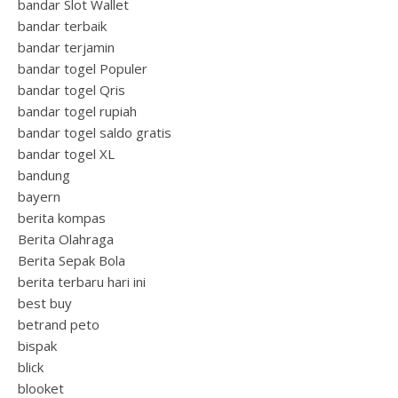
bandar Slot Wallet
bandar terbaik
bandar terjamin
bandar togel Populer
bandar togel Qris
bandar togel rupiah
bandar togel saldo gratis
bandar togel XL
bandung
bayern
berita kompas
Berita Olahraga
Berita Sepak Bola
berita terbaru hari ini
best buy
betrand peto
bispak
blick
blooket