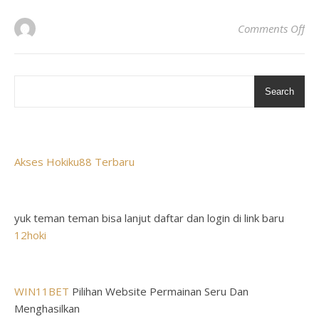
on 
Comments Off
Search
Akses Hokiku88 Terbaru
yuk teman teman bisa lanjut daftar dan login di link baru
12hoki
WIN11BET
Pilihan Website Permainan Seru Dan
Menghasilkan