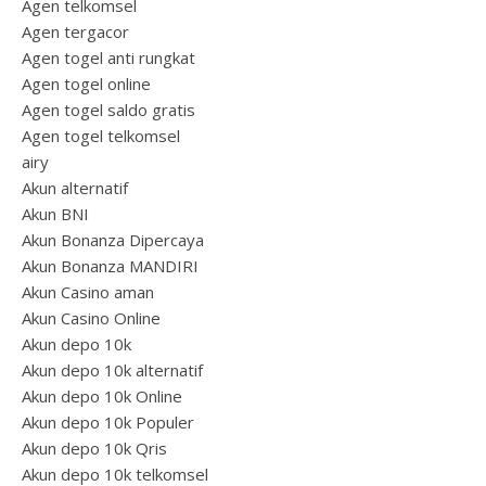
Agen telkomsel
Agen tergacor
Agen togel anti rungkat
Agen togel online
Agen togel saldo gratis
Agen togel telkomsel
airy
Akun alternatif
Akun BNI
Akun Bonanza Dipercaya
Akun Bonanza MANDIRI
Akun Casino aman
Akun Casino Online
Akun depo 10k
Akun depo 10k alternatif
Akun depo 10k Online
Akun depo 10k Populer
Akun depo 10k Qris
Akun depo 10k telkomsel