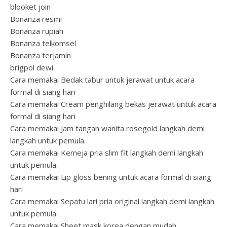
blooket join
Bonanza resmi
Bonanza rupiah
Bonanza telkomsel
Bonanza terjamin
brigpol dewi
Cara memakai Bedak tabur untuk jerawat untuk acara
formal di siang hari
Cara memakai Cream penghilang bekas jerawat untuk acara
formal di siang hari
Cara memakai Jam tangan wanita rosegold langkah demi
langkah untuk pemula.
Cara memakai Kemeja pria slim fit langkah demi langkah
untuk pemula.
Cara memakai Lip gloss bening untuk acara formal di siang
hari
Cara memakai Sepatu lari pria original langkah demi langkah
untuk pemula.
Cara memakai Sheet mask korea dengan mudah.