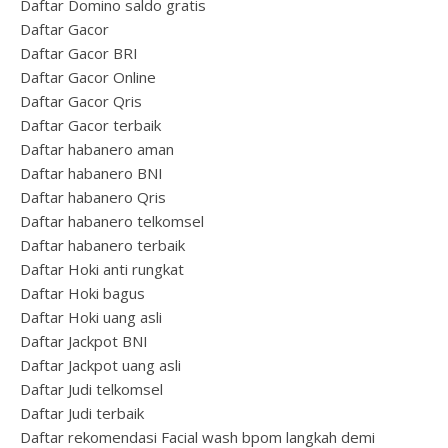
Daftar Domino saldo gratis
Daftar Gacor
Daftar Gacor BRI
Daftar Gacor Online
Daftar Gacor Qris
Daftar Gacor terbaik
Daftar habanero aman
Daftar habanero BNI
Daftar habanero Qris
Daftar habanero telkomsel
Daftar habanero terbaik
Daftar Hoki anti rungkat
Daftar Hoki bagus
Daftar Hoki uang asli
Daftar Jackpot BNI
Daftar Jackpot uang asli
Daftar Judi telkomsel
Daftar Judi terbaik
Daftar rekomendasi Facial wash bpom langkah demi