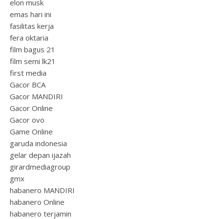
elon musk
emas hari ini
fasilitas kerja
fera oktaria
film bagus 21
film semi lk21
first media
Gacor BCA
Gacor MANDIRI
Gacor Online
Gacor ovo
Game Online
garuda indonesia
gelar depan ijazah
girardmediagroup
gmx
habanero MANDIRI
habanero Online
habanero terjamin