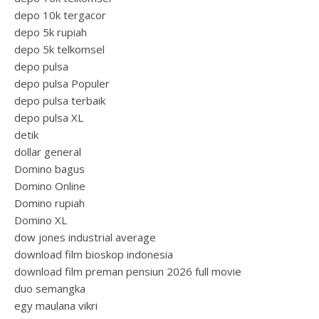
depo 10k tergacor
depo 5k rupiah
depo 5k telkomsel
depo pulsa
depo pulsa Populer
depo pulsa terbaik
depo pulsa XL
detik
dollar general
Domino bagus
Domino Online
Domino rupiah
Domino XL
dow jones industrial average
download film bioskop indonesia
download film preman pensiun 2026 full movie
duo semangka
egy maulana vikri