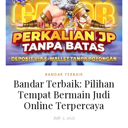
BANDAR TERBAIK
Bandar Terbaik: Pilihan
Tempat Bermain Judi
Online Terpercaya
July 3, 2025