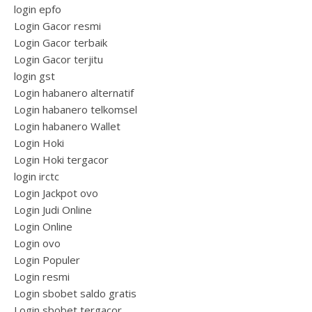
login epfo
Login Gacor resmi
Login Gacor terbaik
Login Gacor terjitu
login gst
Login habanero alternatif
Login habanero telkomsel
Login habanero Wallet
Login Hoki
Login Hoki tergacor
login irctc
Login Jackpot ovo
Login Judi Online
Login Online
Login ovo
Login Populer
Login resmi
Login sbobet saldo gratis
Login sbobet tergacor