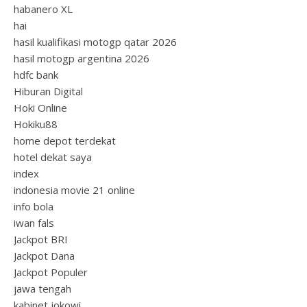
habanero XL
hai
hasil kualifikasi motogp qatar 2026
hasil motogp argentina 2026
hdfc bank
Hiburan Digital
Hoki Online
Hokiku88
home depot terdekat
hotel dekat saya
index
indonesia movie 21 online
info bola
iwan fals
Jackpot BRI
Jackpot Dana
Jackpot Populer
jawa tengah
kabinet jokowi