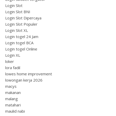
Login Slot
Login Slot BNI
Login Slot Dipercaya
Login Slot Populer
Login Slot XL
Login togel 24 Jam
Login togel BCA
Login togel Online
Login XL
loker
lora fadil
lowes home improvement
lowongan kerja 2026
macys
makanan
malang
matahari
maulid nabi