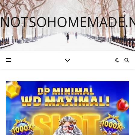
NOTSOHOMEMADE.