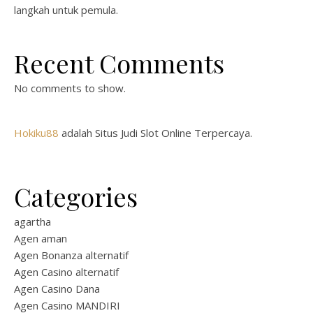
langkah untuk pemula.
Recent Comments
No comments to show.
Hokiku88
adalah Situs Judi Slot Online Terpercaya.
Categories
agartha
Agen aman
Agen Bonanza alternatif
Agen Casino alternatif
Agen Casino Dana
Agen Casino MANDIRI