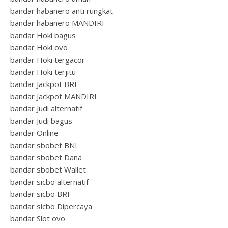
bandar habanero anti rungkat
bandar habanero MANDIRI
bandar Hoki bagus
bandar Hoki ovo
bandar Hoki tergacor
bandar Hoki terjitu
bandar Jackpot BRI
bandar Jackpot MANDIRI
bandar Judi alternatif
bandar Judi bagus
bandar Online
bandar sbobet BNI
bandar sbobet Dana
bandar sbobet Wallet
bandar sicbo alternatif
bandar sicbo BRI
bandar sicbo Dipercaya
bandar Slot ovo