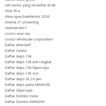
cek nomor yang terdaftar di nik
chick-fil-a
china open badminton 2026
cinema 21 streaming
cinematrans7
costco near me
costco wholesale corporation
Daftar alternatif
Daftar Casino
Daftar depo 10k
Daftar depo 10k anti rungkat
Daftar depo 10k Dipercaya
Daftar depo 10k ovo
Daftar depo 5k 24 Jam
Daftar depo pulsa MANDIRI
Daftar Dipercaya
Daftar Domino Dana
Daftar Domino MANDIRI