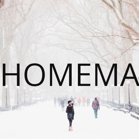
HOMEMA