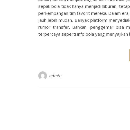
sepak bola tidak hanya menjadi hiburan, teta
perkembangan tim favorit mereka. Dalam era d
jauh lebih mudah. Banyak platform menyediak
rumor transfer. Bahkan, penggemar bisa me
terpercaya seperti info bola yang menyajikan
admin