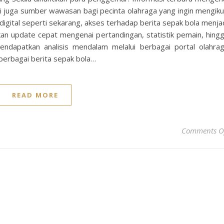
pi juga sumber wawasan bagi pecinta olahraga yang ingin mengiku
igital seperti sekarang, akses terhadap berita sepak bola menja
an update cepat mengenai pertandingan, statistik pemain, hing
ndapatkan analisis mendalam melalui berbagai portal olahra
 berbagai berita sepak bola…
READ MORE
Comments O