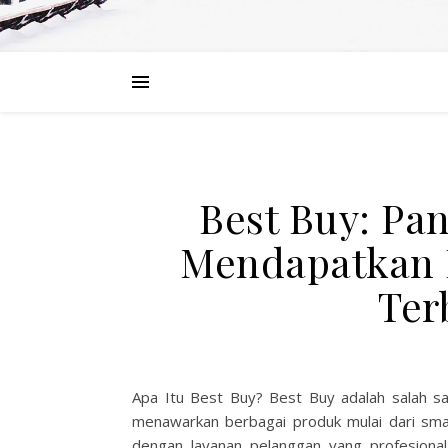
Best Buy: Pa
Mendapatkan 
Ter
Apa Itu Best Buy? Best Buy adalah salah sa
menawarkan berbagai produk mulai dari smart
dengan layanan pelanggan yang profesiona