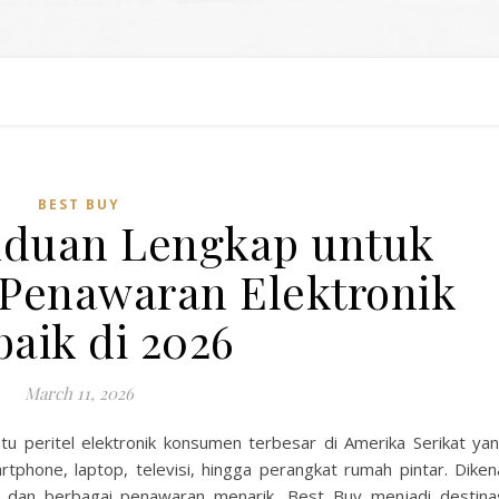
BEST BUY
nduan Lengkap untuk
Penawaran Elektronik
baik di 2026
March 11, 2026
tu peritel elektronik konsumen terbesar di Amerika Serikat ya
phone, laptop, televisi, hingga perangkat rumah pintar. Diken
l dan berbagai penawaran menarik, Best Buy menjadi destina