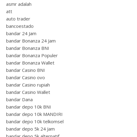
asmr adalah
att
auto trader
bancoestado
bandar 24 Jam
bandar Bonanza 24 Jam
bandar Bonanza BNI
bandar Bonanza Populer
bandar Bonanza Wallet
bandar Casino BNI
bandar Casino ovo
bandar Casino rupiah
bandar Casino Wallet
bandar Dana
bandar depo 10k BNI
bandar depo 10k MANDIRI
bandar depo 10k telkomsel
bandar depo 5k 24 Jam
bandar depo 5k alternatif