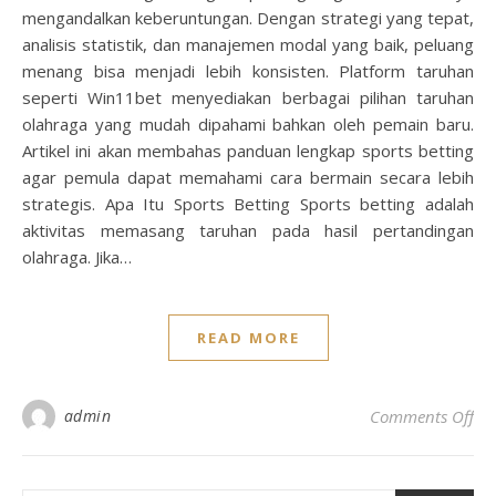
mengandalkan keberuntungan. Dengan strategi yang tepat,
analisis statistik, dan manajemen modal yang baik, peluang
menang bisa menjadi lebih konsisten. Platform taruhan
seperti Win11bet menyediakan berbagai pilihan taruhan
olahraga yang mudah dipahami bahkan oleh pemain baru.
Artikel ini akan membahas panduan lengkap sports betting
agar pemula dapat memahami cara bermain secara lebih
strategis. Apa Itu Sports Betting Sports betting adalah
aktivitas memasang taruhan pada hasil pertandingan
olahraga. Jika…
READ MORE
on
admin
Comments Off