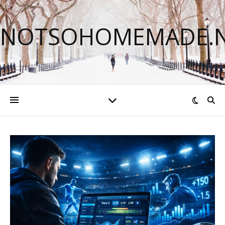
NOTSOHOMEMADE.