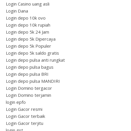
Login Casino uang asli
Login Dana
Login depo 10k ovo
Login depo 10k rupiah
Login depo 5k 24 Jam
Login depo 5k Dipercaya
Login depo 5k Populer
Login depo 5k saldo gratis
Login depo pulsa anti rungkat
Login depo pulsa bagus
Login depo pulsa BRI
Login depo pulsa MANDIRI
Login Domino tergacor
Login Domino terjamin
login epfo
Login Gacor resmi
Login Gacor terbaik
Login Gacor terjitu
login gst