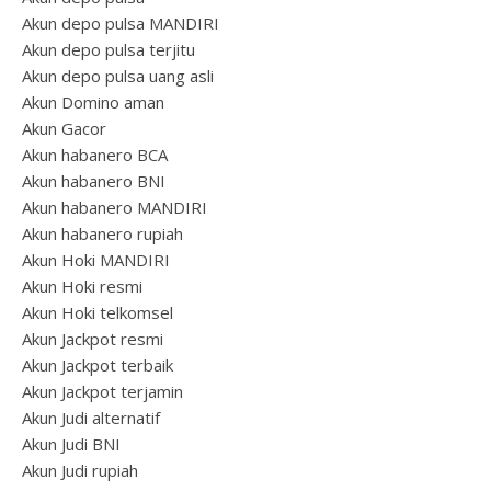
Akun depo pulsa MANDIRI
Akun depo pulsa terjitu
Akun depo pulsa uang asli
Akun Domino aman
Akun Gacor
Akun habanero BCA
Akun habanero BNI
Akun habanero MANDIRI
Akun habanero rupiah
Akun Hoki MANDIRI
Akun Hoki resmi
Akun Hoki telkomsel
Akun Jackpot resmi
Akun Jackpot terbaik
Akun Jackpot terjamin
Akun Judi alternatif
Akun Judi BNI
Akun Judi rupiah