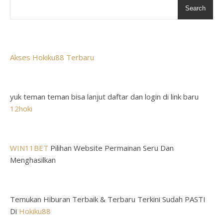
Search
Akses Hokiku88 Terbaru
yuk teman teman bisa lanjut daftar dan login di link baru
12hoki
WIN11BET
Pilihan Website Permainan Seru Dan
Menghasilkan
Temukan Hiburan Terbaik & Terbaru Terkini Sudah PASTI
Di
Hokiku88