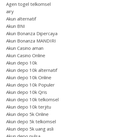
Agen togel telkomsel
airy
Akun alternatif
Akun BNI
Akun Bonanza Dipercaya
Akun Bonanza MANDIRI
Akun Casino aman
Akun Casino Online
Akun depo 10k
Akun depo 10k alternatif
Akun depo 10k Online
Akun depo 10k Populer
Akun depo 10k Qris
Akun depo 10k telkomsel
Akun depo 10k terjitu
Akun depo 5k Online
Akun depo 5k telkomsel
Akun depo 5k uang asli
Akun depo pulsa