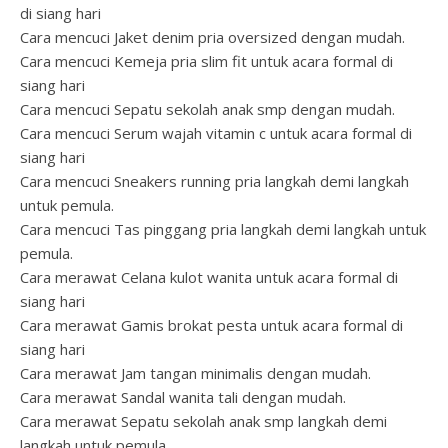
di siang hari
Cara mencuci Jaket denim pria oversized dengan mudah.
Cara mencuci Kemeja pria slim fit untuk acara formal di
siang hari
Cara mencuci Sepatu sekolah anak smp dengan mudah.
Cara mencuci Serum wajah vitamin c untuk acara formal di
siang hari
Cara mencuci Sneakers running pria langkah demi langkah
untuk pemula.
Cara mencuci Tas pinggang pria langkah demi langkah untuk
pemula.
Cara merawat Celana kulot wanita untuk acara formal di
siang hari
Cara merawat Gamis brokat pesta untuk acara formal di
siang hari
Cara merawat Jam tangan minimalis dengan mudah.
Cara merawat Sandal wanita tali dengan mudah.
Cara merawat Sepatu sekolah anak smp langkah demi
langkah untuk pemula.