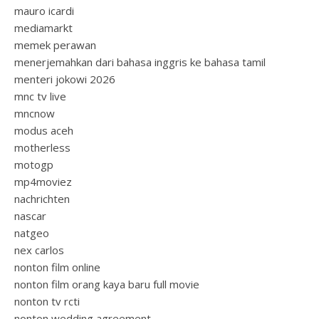
mauro icardi
mediamarkt
memek perawan
menerjemahkan dari bahasa inggris ke bahasa tamil
menteri jokowi 2026
mnc tv live
mncnow
modus aceh
motherless
motogp
mp4moviez
nachrichten
nascar
natgeo
nex carlos
nonton film online
nonton film orang kaya baru full movie
nonton tv rcti
nonton wedding agreement