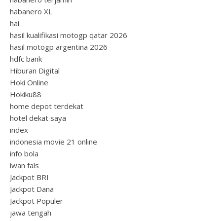
habanero XL
hai
hasil kualifikasi motogp qatar 2026
hasil motogp argentina 2026
hdfc bank
Hiburan Digital
Hoki Online
Hokiku88
home depot terdekat
hotel dekat saya
index
indonesia movie 21 online
info bola
iwan fals
Jackpot BRI
Jackpot Dana
Jackpot Populer
jawa tengah