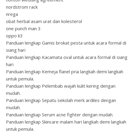
nordstrom rack
nrega
obat herbal asam urat dan kolesterol
one punch man 3
oppo k3
Panduan lengkap Gamis brokat pesta untuk acara formal di
siang hari
Panduan lengkap Kacamata oval untuk acara formal di siang
hari
Panduan lengkap Kemeja flanel pria langkah demi langkah
untuk pemula.
Panduan lengkap Pelembab wajah kulit kering dengan
mudah.
Panduan lengkap Sepatu sekolah merk ardiles dengan
mudah.
Panduan lengkap Serum acne fighter dengan mudah.
Panduan lengkap Skincare malam hari langkah demi langkah
untuk pemula.