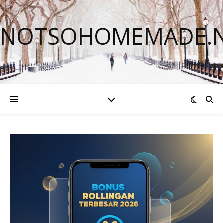
NOTSOHOMEMADE.