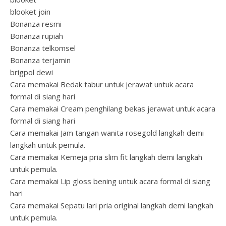
blooket join
Bonanza resmi
Bonanza rupiah
Bonanza telkomsel
Bonanza terjamin
brigpol dewi
Cara memakai Bedak tabur untuk jerawat untuk acara
formal di siang hari
Cara memakai Cream penghilang bekas jerawat untuk acara
formal di siang hari
Cara memakai Jam tangan wanita rosegold langkah demi
langkah untuk pemula.
Cara memakai Kemeja pria slim fit langkah demi langkah
untuk pemula.
Cara memakai Lip gloss bening untuk acara formal di siang
hari
Cara memakai Sepatu lari pria original langkah demi langkah
untuk pemula.