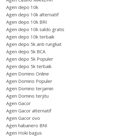
Agen depo 10k
Agen depo 10k alternatif
Agen depo 10k BRI
Agen depo 10k saldo gratis
Agen depo 10k terbaik
Agen depo 5k anti rungkat
Agen depo 5k BCA
Agen depo 5k Populer
Agen depo 5k terbaik
Agen Domino Online
Agen Domino Populer
Agen Domino terjamin
Agen Domino terjitu
Agen Gacor
Agen Gacor alternatif
Agen Gacor ovo
Agen habanero BNI
Agen Hoki bagus