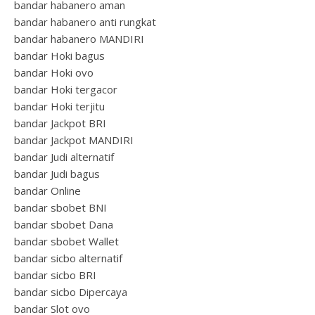
bandar habanero aman
bandar habanero anti rungkat
bandar habanero MANDIRI
bandar Hoki bagus
bandar Hoki ovo
bandar Hoki tergacor
bandar Hoki terjitu
bandar Jackpot BRI
bandar Jackpot MANDIRI
bandar Judi alternatif
bandar Judi bagus
bandar Online
bandar sbobet BNI
bandar sbobet Dana
bandar sbobet Wallet
bandar sicbo alternatif
bandar sicbo BRI
bandar sicbo Dipercaya
bandar Slot ovo