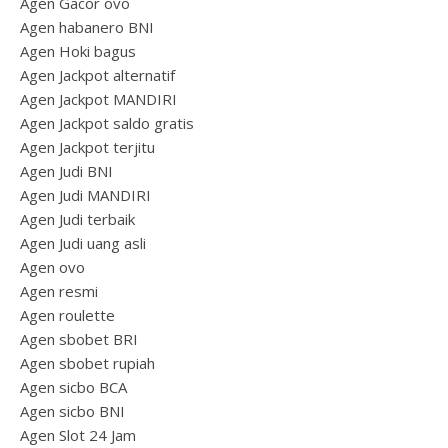
Agen Gacor ovo
Agen habanero BNI
Agen Hoki bagus
Agen Jackpot alternatif
Agen Jackpot MANDIRI
Agen Jackpot saldo gratis
Agen Jackpot terjitu
Agen Judi BNI
Agen Judi MANDIRI
Agen Judi terbaik
Agen Judi uang asli
Agen ovo
Agen resmi
Agen roulette
Agen sbobet BRI
Agen sbobet rupiah
Agen sicbo BCA
Agen sicbo BNI
Agen Slot 24 Jam