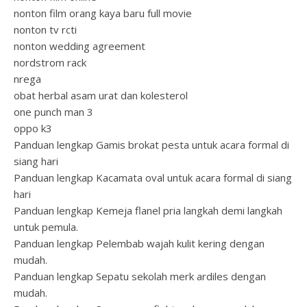
nonton film orang kaya baru full movie
nonton tv rcti
nonton wedding agreement
nordstrom rack
nrega
obat herbal asam urat dan kolesterol
one punch man 3
oppo k3
Panduan lengkap Gamis brokat pesta untuk acara formal di
siang hari
Panduan lengkap Kacamata oval untuk acara formal di siang
hari
Panduan lengkap Kemeja flanel pria langkah demi langkah
untuk pemula.
Panduan lengkap Pelembab wajah kulit kering dengan
mudah.
Panduan lengkap Sepatu sekolah merk ardiles dengan
mudah.