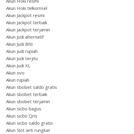
Akun Hoki resmi
Akun Hoki telkomsel
Akun Jackpot resmi
Akun Jackpot terbaik
Akun Jackpot terjamin
Akun Judi alternatif
Akun Judi BNI
Akun Judi rupiah
Akun Judi terjitu
Akun Judi XL
Akun ovo
Akun rupiah
Akun sbobet saldo gratis
Akun sbobet terbaik
Akun sbobet terjamin
Akun sicbo bagus
Akun sicbo Qris
Akun sicbo saldo gratis
Akun Slot anti rungkat