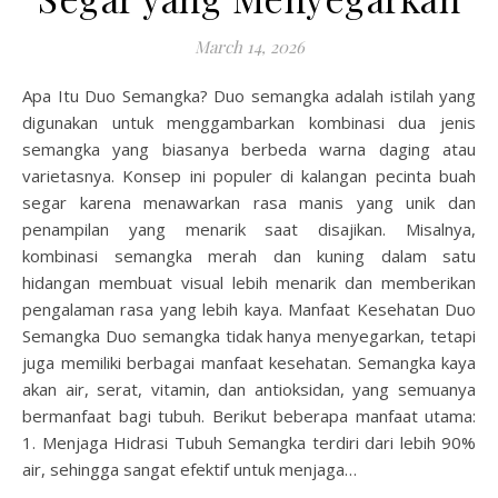
March 14, 2026
Apa Itu Duo Semangka? Duo semangka adalah istilah yang
digunakan untuk menggambarkan kombinasi dua jenis
semangka yang biasanya berbeda warna daging atau
varietasnya. Konsep ini populer di kalangan pecinta buah
segar karena menawarkan rasa manis yang unik dan
penampilan yang menarik saat disajikan. Misalnya,
kombinasi semangka merah dan kuning dalam satu
hidangan membuat visual lebih menarik dan memberikan
pengalaman rasa yang lebih kaya. Manfaat Kesehatan Duo
Semangka Duo semangka tidak hanya menyegarkan, tetapi
juga memiliki berbagai manfaat kesehatan. Semangka kaya
akan air, serat, vitamin, dan antioksidan, yang semuanya
bermanfaat bagi tubuh. Berikut beberapa manfaat utama:
1. Menjaga Hidrasi Tubuh Semangka terdiri dari lebih 90%
air, sehingga sangat efektif untuk menjaga…