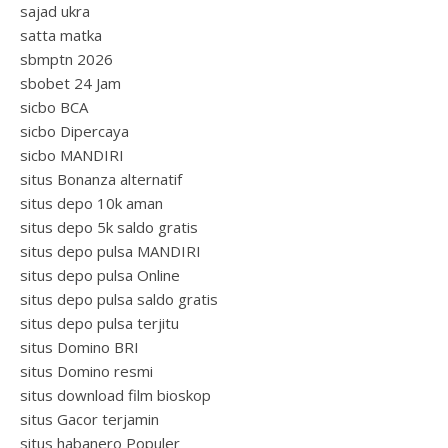
sajad ukra
satta matka
sbmptn 2026
sbobet 24 Jam
sicbo BCA
sicbo Dipercaya
sicbo MANDIRI
situs Bonanza alternatif
situs depo 10k aman
situs depo 5k saldo gratis
situs depo pulsa MANDIRI
situs depo pulsa Online
situs depo pulsa saldo gratis
situs depo pulsa terjitu
situs Domino BRI
situs Domino resmi
situs download film bioskop
situs Gacor terjamin
situs habanero Populer