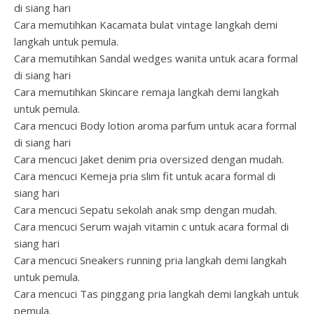
di siang hari
Cara memutihkan Kacamata bulat vintage langkah demi
langkah untuk pemula.
Cara memutihkan Sandal wedges wanita untuk acara formal
di siang hari
Cara memutihkan Skincare remaja langkah demi langkah
untuk pemula.
Cara mencuci Body lotion aroma parfum untuk acara formal
di siang hari
Cara mencuci Jaket denim pria oversized dengan mudah.
Cara mencuci Kemeja pria slim fit untuk acara formal di
siang hari
Cara mencuci Sepatu sekolah anak smp dengan mudah.
Cara mencuci Serum wajah vitamin c untuk acara formal di
siang hari
Cara mencuci Sneakers running pria langkah demi langkah
untuk pemula.
Cara mencuci Tas pinggang pria langkah demi langkah untuk
pemula.