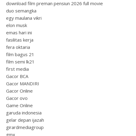
download film preman pensiun 2026 full movie
duo semangka
egy maulana vikri
elon musk
emas hari ini
fasilitas kerja
fera oktaria
film bagus 21
film semi lk21
first media
Gacor BCA
Gacor MANDIRI
Gacor Online
Gacor ovo
Game Online
garuda indonesia
gelar depan ijazah
girardmediagroup
gmx