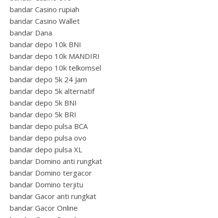
bandar Casino rupiah
bandar Casino Wallet
bandar Dana
bandar depo 10k BNI
bandar depo 10k MANDIRI
bandar depo 10k telkomsel
bandar depo 5k 24 Jam
bandar depo 5k alternatif
bandar depo 5k BNI
bandar depo 5k BRI
bandar depo pulsa BCA
bandar depo pulsa ovo
bandar depo pulsa XL
bandar Domino anti rungkat
bandar Domino tergacor
bandar Domino terjitu
bandar Gacor anti rungkat
bandar Gacor Online