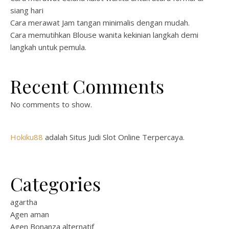
siang hari
Cara merawat Jam tangan minimalis dengan mudah.
Cara memutihkan Blouse wanita kekinian langkah demi
langkah untuk pemula.
Recent Comments
No comments to show.
Hokiku88
adalah Situs Judi Slot Online Terpercaya.
Categories
agartha
Agen aman
Agen Bonanza alternatif