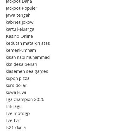
Jackpot Dana
Jackpot Populer
jawa tengah
kabinet jokowi
kartu keluarga
Kasino Online
kedutan mata kiri atas
kemenkumham
kisah nabi muhammad
kkn desa penari
klasemen sea games
kupon pizza
kurs dollar
kuwa kuwi
liga champion 2026
lirik lagu
live motogp
live tvri
lk21 dunia