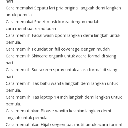
hari
Cara memakai Sepatu lari pria original langkah demi langkah
untuk pemula.
Cara memakai Sheet mask korea dengan mudah.
cara membuat salad buah
Cara memilih Facial wash bpom langkah demi langkah untuk
pemula.
Cara memilih Foundation full coverage dengan mudah.
Cara memilih Skincare organik untuk acara formal di siang
hari
Cara memilih Sunscreen spray untuk acara formal di siang
hari
Cara memilih Tas bahu wanita langkah demi langkah untuk
pemula.
Cara memilih Tas laptop 14 inch langkah demi langkah untuk
pemula.
Cara memutihkan Blouse wanita kekinian langkah demi
langkah untuk pemula.
Cara memutihkan Hijab segiempat motif untuk acara formal