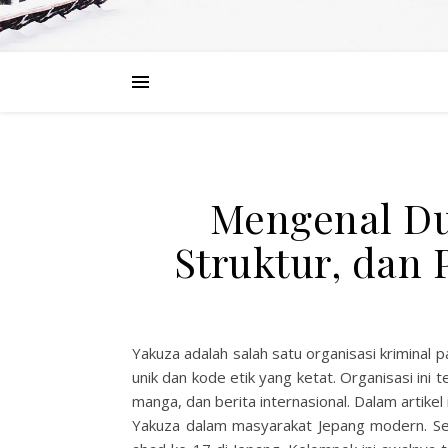
Mengenal Du
Struktur, dan
Yakuza adalah salah satu organisasi kriminal pa
unik dan kode etik yang ketat. Organisasi ini 
manga, dan berita internasional. Dalam artikel 
Yakuza dalam masyarakat Jepang modern. Seja