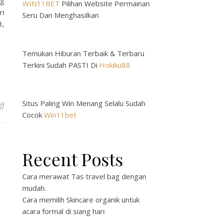
ng
WIN11BET
Pilihan Website Permainan
ri
Seru Dan Menghasilkan
3,
Temukan Hiburan Terbaik & Terbaru
Terkini Sudah PASTI Di
Hokiku88
Situs Paling Win Menang Selalu Sudah
on Mengenal Dunia Yakuza: Sejarah, Struktur, dan Pengaruhnya d
ff
Cocok
Win11bet
Recent Posts
Cara merawat Tas travel bag dengan
mudah.
Cara memilih Skincare organik untuk
acara formal di siang hari