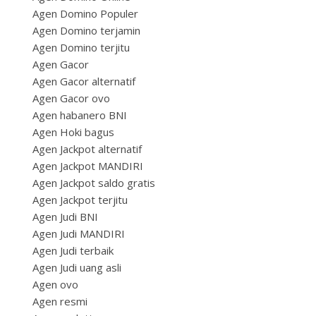
Agen Domino Populer
Agen Domino terjamin
Agen Domino terjitu
Agen Gacor
Agen Gacor alternatif
Agen Gacor ovo
Agen habanero BNI
Agen Hoki bagus
Agen Jackpot alternatif
Agen Jackpot MANDIRI
Agen Jackpot saldo gratis
Agen Jackpot terjitu
Agen Judi BNI
Agen Judi MANDIRI
Agen Judi terbaik
Agen Judi uang asli
Agen ovo
Agen resmi