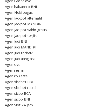
Agen Gacor ovo
Agen habanero BNI
Agen Hoki bagus
Agen Jackpot alternatif
Agen Jackpot MANDIRI
Agen Jackpot saldo gratis
Agen Jackpot terjitu
Agen Judi BNI
Agen Judi MANDIRI
Agen Judi terbaik
Agen Judi uang asli
Agen ovo
Agen resmi
Agen roulette
Agen sbobet BRI
Agen sbobet rupiah
Agen sicbo BCA
Agen sicbo BNI
Agen Slot 24 Jam