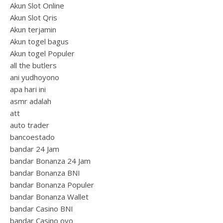
Akun Slot Online
Akun Slot Qris
Akun terjamin
Akun togel bagus
Akun togel Populer
all the butlers
ani yudhoyono
apa hari ini
asmr adalah
att
auto trader
bancoestado
bandar 24 Jam
bandar Bonanza 24 Jam
bandar Bonanza BNI
bandar Bonanza Populer
bandar Bonanza Wallet
bandar Casino BNI
bandar Casino ovo