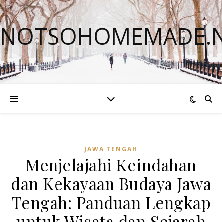
NOTSOHOMEMADE.
JAWA TENGAH
Menjelajahi Keindahan
dan Kekayaan Budaya Jawa
Tengah: Panduan Lengkap
untuk Wisata dan Sejarah