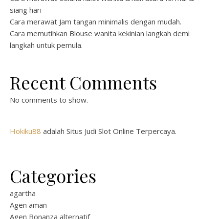
siang hari
Cara merawat Jam tangan minimalis dengan mudah.
Cara memutihkan Blouse wanita kekinian langkah demi
langkah untuk pemula.
Recent Comments
No comments to show.
Hokiku88
adalah Situs Judi Slot Online Terpercaya.
Categories
agartha
Agen aman
Agen Bonanza alternatif