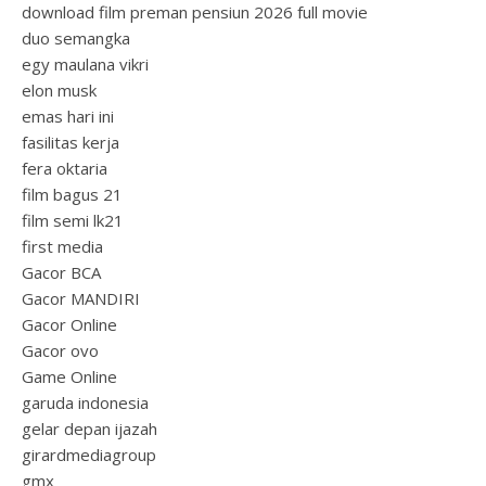
download film preman pensiun 2026 full movie
duo semangka
egy maulana vikri
elon musk
emas hari ini
fasilitas kerja
fera oktaria
film bagus 21
film semi lk21
first media
Gacor BCA
Gacor MANDIRI
Gacor Online
Gacor ovo
Game Online
garuda indonesia
gelar depan ijazah
girardmediagroup
gmx