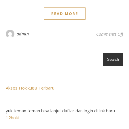
READ MORE
on
admin
Comments Off
Search
Akses Hokiku88 Terbaru
yuk teman teman bisa lanjut daftar dan login di link baru
12hoki