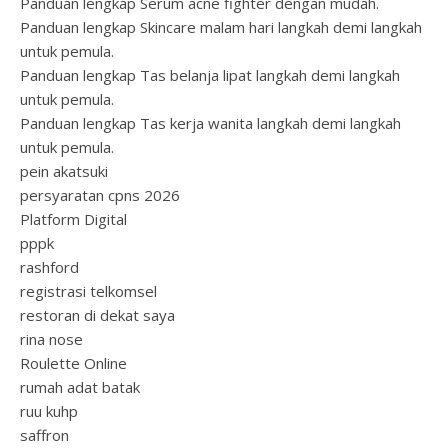
Panduan lengkap Serum acne fighter dengan mudah.
Panduan lengkap Skincare malam hari langkah demi langkah
untuk pemula.
Panduan lengkap Tas belanja lipat langkah demi langkah
untuk pemula.
Panduan lengkap Tas kerja wanita langkah demi langkah
untuk pemula.
pein akatsuki
persyaratan cpns 2026
Platform Digital
pppk
rashford
registrasi telkomsel
restoran di dekat saya
rina nose
Roulette Online
rumah adat batak
ruu kuhp
saffron