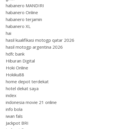
habanero MANDIRI
habanero Online
habanero terjamin
habanero XL
hai
hasil kualifikasi motogp qatar 2026
hasil motogp argentina 2026
hdfc bank
Hiburan Digital
Hoki Online
Hokiku88
home depot terdekat
hotel dekat saya
index
indonesia movie 21 online
info bola
iwan fals
Jackpot BRI