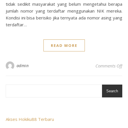
tidak sedikit masyarakat yang belum mengetahui berapa
jumlah nomor yang terdaftar menggunakan NIK mereka.
Kondisi ini bisa berisiko jika ternyata ada nomor asing yang
terdaftar…
READ MORE
on 
admin
Comments Off
Search
Akses Hokiku88 Terbaru