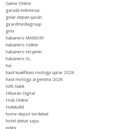
Game Online
garuda indonesia
gelar depan ijazah
girardmediagroup
gmx
habanero MANDIRI
habanero Online
habanero terjamin
habanero XL
hai
hasil kualifikasi motogp qatar 2026
hasil motogp argentina 2026
hdfc bank
Hiburan Digital
Hoki Online
Hokiku88
home depot terdekat
hotel dekat saya
index