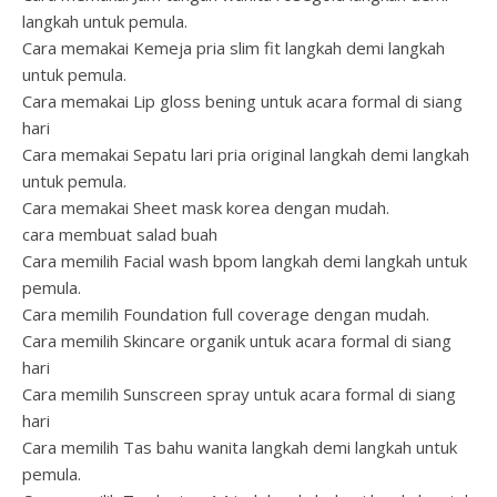
langkah untuk pemula.
Cara memakai Kemeja pria slim fit langkah demi langkah
untuk pemula.
Cara memakai Lip gloss bening untuk acara formal di siang
hari
Cara memakai Sepatu lari pria original langkah demi langkah
untuk pemula.
Cara memakai Sheet mask korea dengan mudah.
cara membuat salad buah
Cara memilih Facial wash bpom langkah demi langkah untuk
pemula.
Cara memilih Foundation full coverage dengan mudah.
Cara memilih Skincare organik untuk acara formal di siang
hari
Cara memilih Sunscreen spray untuk acara formal di siang
hari
Cara memilih Tas bahu wanita langkah demi langkah untuk
pemula.