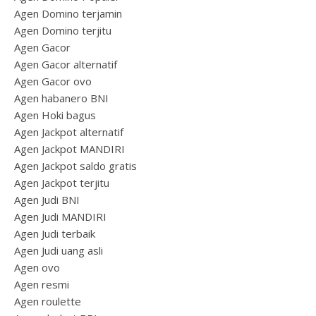
Agen Domino terjamin
Agen Domino terjitu
Agen Gacor
Agen Gacor alternatif
Agen Gacor ovo
Agen habanero BNI
Agen Hoki bagus
Agen Jackpot alternatif
Agen Jackpot MANDIRI
Agen Jackpot saldo gratis
Agen Jackpot terjitu
Agen Judi BNI
Agen Judi MANDIRI
Agen Judi terbaik
Agen Judi uang asli
Agen ovo
Agen resmi
Agen roulette