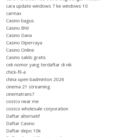
cara update windows 7 ke windows 10
carmax
Casino bagus
Casino BNI
Casino Dana
Casino Dipercaya
Casino Online
Casino saldo gratis
cek nomor yang terdaftar di nik
chick-fil-a
china open badminton 2026
cinema 21 streaming
cinematrans7
costco near me
costco wholesale corporation
Daftar alternatif
Daftar Casino
Daftar depo 10k