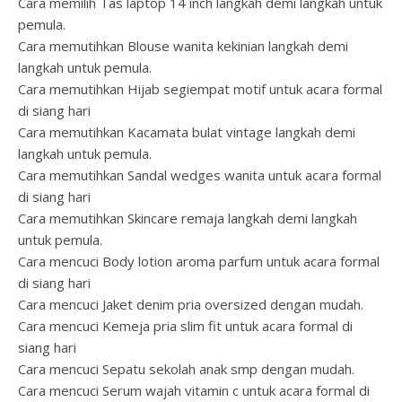
Cara memilih Tas laptop 14 inch langkah demi langkah untuk
pemula.
Cara memutihkan Blouse wanita kekinian langkah demi
langkah untuk pemula.
Cara memutihkan Hijab segiempat motif untuk acara formal
di siang hari
Cara memutihkan Kacamata bulat vintage langkah demi
langkah untuk pemula.
Cara memutihkan Sandal wedges wanita untuk acara formal
di siang hari
Cara memutihkan Skincare remaja langkah demi langkah
untuk pemula.
Cara mencuci Body lotion aroma parfum untuk acara formal
di siang hari
Cara mencuci Jaket denim pria oversized dengan mudah.
Cara mencuci Kemeja pria slim fit untuk acara formal di
siang hari
Cara mencuci Sepatu sekolah anak smp dengan mudah.
Cara mencuci Serum wajah vitamin c untuk acara formal di