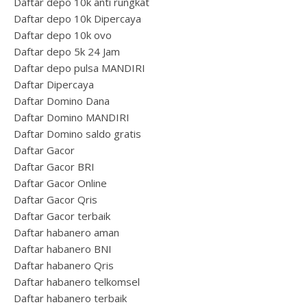
Daftar depo 10k anti rungkat
Daftar depo 10k Dipercaya
Daftar depo 10k ovo
Daftar depo 5k 24 Jam
Daftar depo pulsa MANDIRI
Daftar Dipercaya
Daftar Domino Dana
Daftar Domino MANDIRI
Daftar Domino saldo gratis
Daftar Gacor
Daftar Gacor BRI
Daftar Gacor Online
Daftar Gacor Qris
Daftar Gacor terbaik
Daftar habanero aman
Daftar habanero BNI
Daftar habanero Qris
Daftar habanero telkomsel
Daftar habanero terbaik