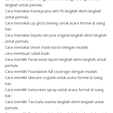
langkah untuk pemula.
Cara memakai Kemeja pria slim fit langkah demi langkah
untuk pemula.
Cara memakai Lip gloss bening untuk acara formal di siang
hari
Cara memakai Sepatu lari pria original langkah demi langkah
untuk pemula.
Cara memakai Sheet mask korea dengan mudah.
cara membuat salad buah
Cara memilih Facial wash bpom langkah demi langkah untuk
pemula.
Cara memilih Foundation full coverage dengan mudah.
Cara memilih Skincare organik untuk acara formal di siang
hari
Cara memilih Sunscreen spray untuk acara formal di siang
hari
Cara memilih Tas bahu wanita langkah demi langkah untuk
pemula.