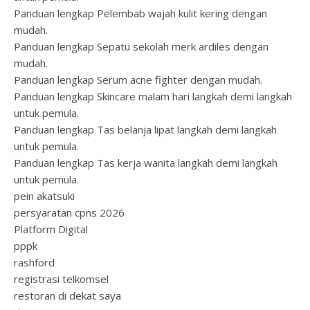
Panduan lengkap Pelembab wajah kulit kering dengan
mudah.
Panduan lengkap Sepatu sekolah merk ardiles dengan
mudah.
Panduan lengkap Serum acne fighter dengan mudah.
Panduan lengkap Skincare malam hari langkah demi langkah
untuk pemula.
Panduan lengkap Tas belanja lipat langkah demi langkah
untuk pemula.
Panduan lengkap Tas kerja wanita langkah demi langkah
untuk pemula.
pein akatsuki
persyaratan cpns 2026
Platform Digital
pppk
rashford
registrasi telkomsel
restoran di dekat saya