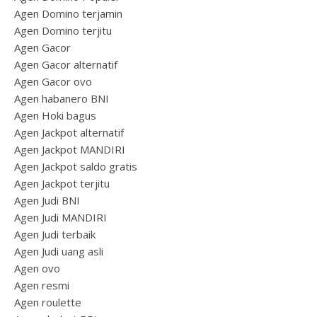
Agen Domino terjamin
Agen Domino terjitu
Agen Gacor
Agen Gacor alternatif
Agen Gacor ovo
Agen habanero BNI
Agen Hoki bagus
Agen Jackpot alternatif
Agen Jackpot MANDIRI
Agen Jackpot saldo gratis
Agen Jackpot terjitu
Agen Judi BNI
Agen Judi MANDIRI
Agen Judi terbaik
Agen Judi uang asli
Agen ovo
Agen resmi
Agen roulette