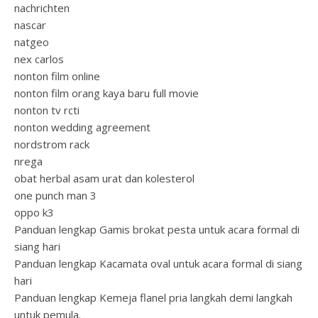
nachrichten
nascar
natgeo
nex carlos
nonton film online
nonton film orang kaya baru full movie
nonton tv rcti
nonton wedding agreement
nordstrom rack
nrega
obat herbal asam urat dan kolesterol
one punch man 3
oppo k3
Panduan lengkap Gamis brokat pesta untuk acara formal di
siang hari
Panduan lengkap Kacamata oval untuk acara formal di siang
hari
Panduan lengkap Kemeja flanel pria langkah demi langkah
untuk pemula.