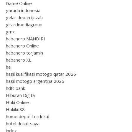
Game Online
garuda indonesia
gelar depan ijazah
girardmediagroup
gmx
habanero MANDIRI
habanero Online
habanero terjamin
habanero XL
hai
hasil kualifikasi motogp qatar 2026
hasil motogp argentina 2026
hdfc bank
Hiburan Digital
Hoki Online
Hokiku88
home depot terdekat
hotel dekat saya
index