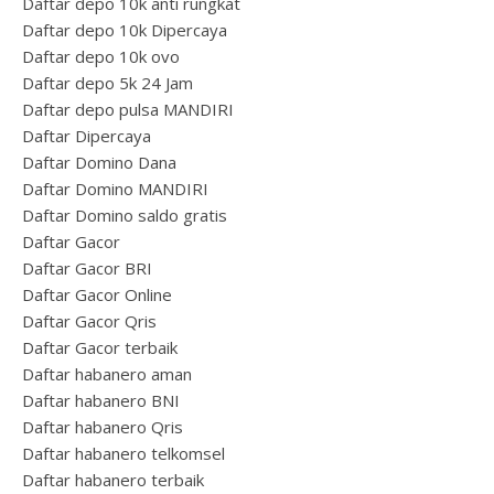
Daftar depo 10k anti rungkat
Daftar depo 10k Dipercaya
Daftar depo 10k ovo
Daftar depo 5k 24 Jam
Daftar depo pulsa MANDIRI
Daftar Dipercaya
Daftar Domino Dana
Daftar Domino MANDIRI
Daftar Domino saldo gratis
Daftar Gacor
Daftar Gacor BRI
Daftar Gacor Online
Daftar Gacor Qris
Daftar Gacor terbaik
Daftar habanero aman
Daftar habanero BNI
Daftar habanero Qris
Daftar habanero telkomsel
Daftar habanero terbaik