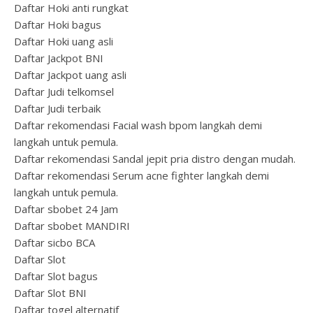
Daftar Hoki anti rungkat
Daftar Hoki bagus
Daftar Hoki uang asli
Daftar Jackpot BNI
Daftar Jackpot uang asli
Daftar Judi telkomsel
Daftar Judi terbaik
Daftar rekomendasi Facial wash bpom langkah demi
langkah untuk pemula.
Daftar rekomendasi Sandal jepit pria distro dengan mudah.
Daftar rekomendasi Serum acne fighter langkah demi
langkah untuk pemula.
Daftar sbobet 24 Jam
Daftar sbobet MANDIRI
Daftar sicbo BCA
Daftar Slot
Daftar Slot bagus
Daftar Slot BNI
Daftar togel alternatif