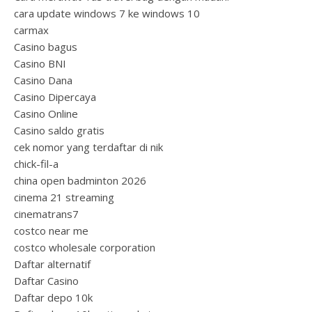
cara update windows 7 ke windows 10
carmax
Casino bagus
Casino BNI
Casino Dana
Casino Dipercaya
Casino Online
Casino saldo gratis
cek nomor yang terdaftar di nik
chick-fil-a
china open badminton 2026
cinema 21 streaming
cinematrans7
costco near me
costco wholesale corporation
Daftar alternatif
Daftar Casino
Daftar depo 10k