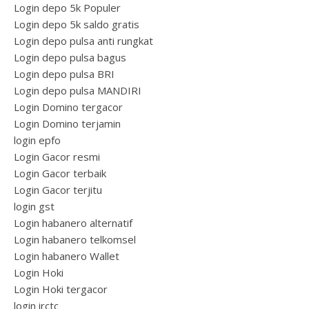
Login depo 5k Populer
Login depo 5k saldo gratis
Login depo pulsa anti rungkat
Login depo pulsa bagus
Login depo pulsa BRI
Login depo pulsa MANDIRI
Login Domino tergacor
Login Domino terjamin
login epfo
Login Gacor resmi
Login Gacor terbaik
Login Gacor terjitu
login gst
Login habanero alternatif
Login habanero telkomsel
Login habanero Wallet
Login Hoki
Login Hoki tergacor
login irctc