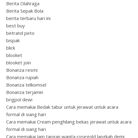
Berita Olahraga
Berita Sepak Bola
berita terbaru hari ini
best buy
betrand peto
bispak
blick
blooket
blooket join
Bonanza resmi
Bonanza rupiah
Bonanza telkomsel
Bonanza terjamin
brigpol dewi
Cara memakai Bedak tabur untuk jerawat untuk acara
formal di siang hari
Cara memakai Cream penghilang bekas jerawat untuk acara
formal di siang hari
Cara memakai Jam tangan wanita rosegold langkah demi