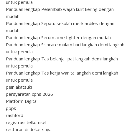
untuk pemula.
Panduan lengkap Pelembab wajah kulit kering dengan
mudah.
Panduan lengkap Sepatu sekolah merk ardiles dengan
mudah.
Panduan lengkap Serum acne fighter dengan mudah.
Panduan lengkap Skincare malam hari langkah demi langkah
untuk pemula.
Panduan lengkap Tas belanja lipat langkah demi langkah
untuk pemula.
Panduan lengkap Tas kerja wanita langkah demi langkah
untuk pemula.
pein akatsuki
persyaratan cpns 2026
Platform Digital
pppk
rashford
registrasi telkomsel
restoran di dekat saya