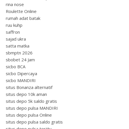
rina nose
Roulette Online
rumah adat batak
ruu kuhp
saffron
sajad ukra
satta matka
sbmptn 2026
sbobet 24 Jam
sicbo BCA
sicbo Dipercaya
sicbo MANDIRI
situs Bonanza alternatif
situs depo 10k aman
situs depo 5k saldo gratis
situs depo pulsa MANDIRI
situs depo pulsa Online
situs depo pulsa saldo gratis
situs depo pulsa terjitu