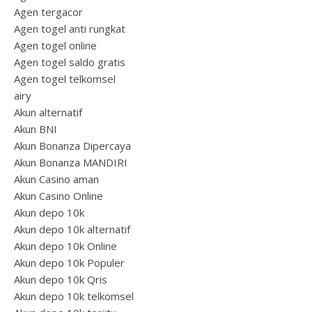
Agen tergacor
Agen togel anti rungkat
Agen togel online
Agen togel saldo gratis
Agen togel telkomsel
airy
Akun alternatif
Akun BNI
Akun Bonanza Dipercaya
Akun Bonanza MANDIRI
Akun Casino aman
Akun Casino Online
Akun depo 10k
Akun depo 10k alternatif
Akun depo 10k Online
Akun depo 10k Populer
Akun depo 10k Qris
Akun depo 10k telkomsel