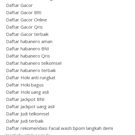
Daftar Gacor
Daftar Gacor BRI
Daftar Gacor Online
Daftar Gacor Qris
Daftar Gacor terbaik
Daftar habanero aman
Daftar habanero BNI
Daftar habanero Qris
Daftar habanero telkomsel
Daftar habanero terbaik
Daftar Hoki anti rungkat
Daftar Hoki bagus
Daftar Hoki uang asli
Daftar Jackpot BNI
Daftar Jackpot uang asli
Daftar Judi telkomsel
Daftar Judi terbaik
Daftar rekomendasi Facial wash bpom langkah demi