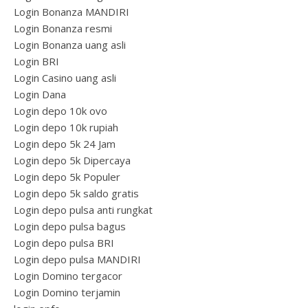
Login Bonanza MANDIRI
Login Bonanza resmi
Login Bonanza uang asli
Login BRI
Login Casino uang asli
Login Dana
Login depo 10k ovo
Login depo 10k rupiah
Login depo 5k 24 Jam
Login depo 5k Dipercaya
Login depo 5k Populer
Login depo 5k saldo gratis
Login depo pulsa anti rungkat
Login depo pulsa bagus
Login depo pulsa BRI
Login depo pulsa MANDIRI
Login Domino tergacor
Login Domino terjamin