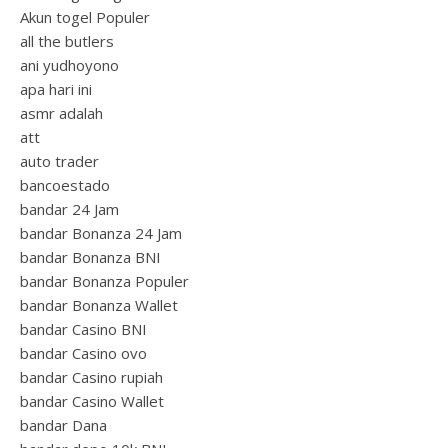
Akun togel Populer
all the butlers
ani yudhoyono
apa hari ini
asmr adalah
att
auto trader
bancoestado
bandar 24 Jam
bandar Bonanza 24 Jam
bandar Bonanza BNI
bandar Bonanza Populer
bandar Bonanza Wallet
bandar Casino BNI
bandar Casino ovo
bandar Casino rupiah
bandar Casino Wallet
bandar Dana