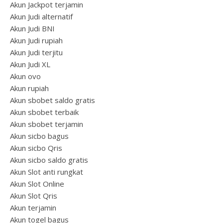
Akun Jackpot terjamin
Akun Judi alternatif
Akun Judi BNI
Akun Judi rupiah
Akun Judi terjitu
Akun Judi XL
Akun ovo
Akun rupiah
Akun sbobet saldo gratis
Akun sbobet terbaik
Akun sbobet terjamin
Akun sicbo bagus
Akun sicbo Qris
Akun sicbo saldo gratis
Akun Slot anti rungkat
Akun Slot Online
Akun Slot Qris
Akun terjamin
Akun togel bagus