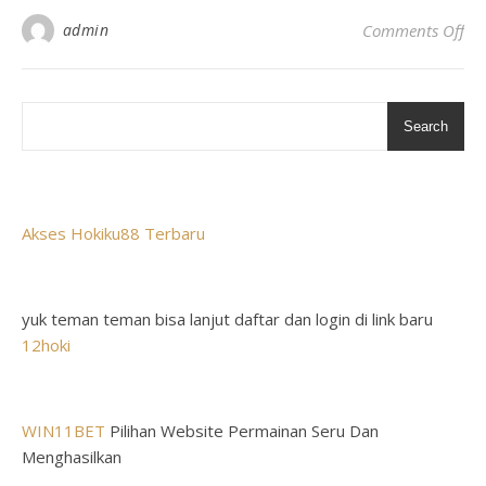
on 
admin
Comments Off
Search
Akses Hokiku88 Terbaru
yuk teman teman bisa lanjut daftar dan login di link baru
12hoki
WIN11BET
Pilihan Website Permainan Seru Dan
Menghasilkan