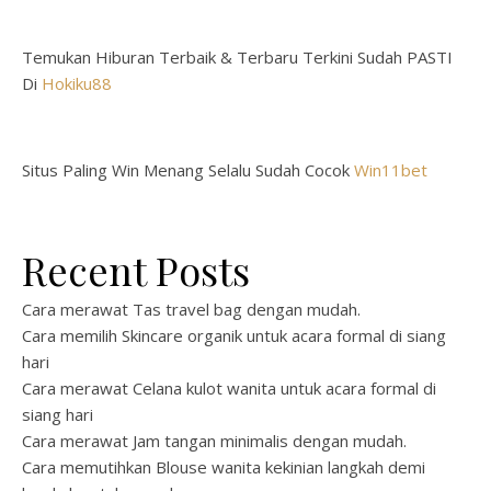
Temukan Hiburan Terbaik & Terbaru Terkini Sudah PASTI
Di
Hokiku88
Situs Paling Win Menang Selalu Sudah Cocok
Win11bet
Recent Posts
Cara merawat Tas travel bag dengan mudah.
Cara memilih Skincare organik untuk acara formal di siang
hari
Cara merawat Celana kulot wanita untuk acara formal di
siang hari
Cara merawat Jam tangan minimalis dengan mudah.
Cara memutihkan Blouse wanita kekinian langkah demi