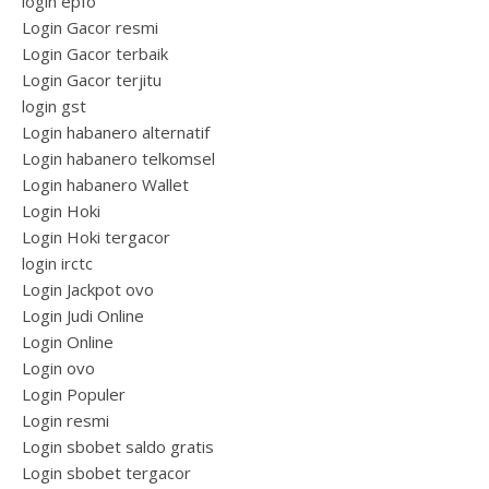
login epfo
Login Gacor resmi
Login Gacor terbaik
Login Gacor terjitu
login gst
Login habanero alternatif
Login habanero telkomsel
Login habanero Wallet
Login Hoki
Login Hoki tergacor
login irctc
Login Jackpot ovo
Login Judi Online
Login Online
Login ovo
Login Populer
Login resmi
Login sbobet saldo gratis
Login sbobet tergacor