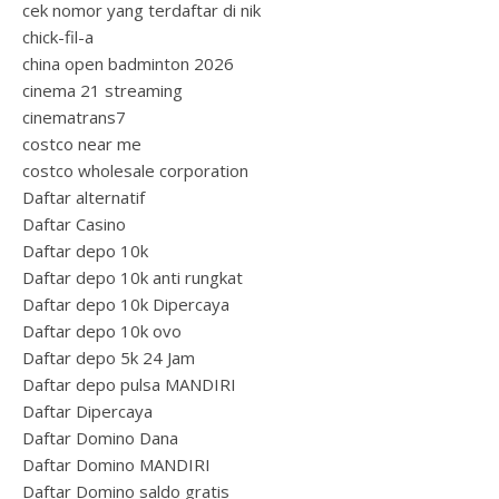
cek nomor yang terdaftar di nik
chick-fil-a
china open badminton 2026
cinema 21 streaming
cinematrans7
costco near me
costco wholesale corporation
Daftar alternatif
Daftar Casino
Daftar depo 10k
Daftar depo 10k anti rungkat
Daftar depo 10k Dipercaya
Daftar depo 10k ovo
Daftar depo 5k 24 Jam
Daftar depo pulsa MANDIRI
Daftar Dipercaya
Daftar Domino Dana
Daftar Domino MANDIRI
Daftar Domino saldo gratis