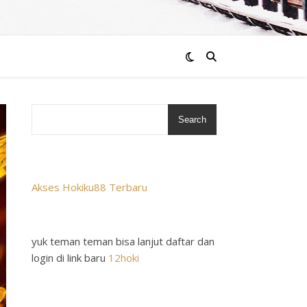
Search
Akses Hokiku88 Terbaru
yuk teman teman bisa lanjut daftar dan
login di link baru
12hoki