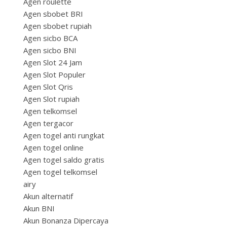
Agen roulette
Agen sbobet BRI
Agen sbobet rupiah
Agen sicbo BCA
Agen sicbo BNI
Agen Slot 24 Jam
Agen Slot Populer
Agen Slot Qris
Agen Slot rupiah
Agen telkomsel
Agen tergacor
Agen togel anti rungkat
Agen togel online
Agen togel saldo gratis
Agen togel telkomsel
airy
Akun alternatif
Akun BNI
Akun Bonanza Dipercaya