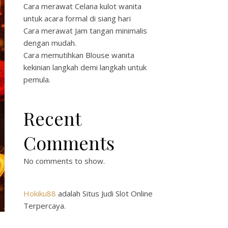
Cara merawat Celana kulot wanita
untuk acara formal di siang hari
Cara merawat Jam tangan minimalis
dengan mudah.
Cara memutihkan Blouse wanita
kekinian langkah demi langkah untuk
pemula.
Recent
Comments
No comments to show.
Hokiku88
adalah Situs Judi Slot Online
Terpercaya.