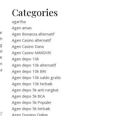
Categories
agartha
Agen aman
ar
Agen Bonanza alternatif
ah
Agen Casino alternatif
ng
Agen Casino Dana
el
Agen Casino MANDIRI
0K
Agen depo 10k
an
Agen depo 10k alternatif
ra
Agen depo 10k BRI
Agen depo 10k saldo gratis
Agen depo 10k terbaik
Agen depo 5k anti rungkat
Agen depo 5k BCA
Agen depo 5k Populer
Agen depo 5k terbaik
on bandar depo 10k telkomsel
ff
Agen Domino Online