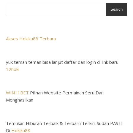
Search
Akses Hokiku88 Terbaru
yuk teman teman bisa lanjut daftar dan login di link baru
12hoki
WIN11BET
Pilihan Website Permainan Seru Dan
Menghasilkan
Temukan Hiburan Terbaik & Terbaru Terkini Sudah PASTI
Di
Hokiku88