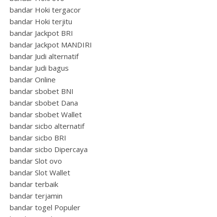
bandar Hoki tergacor
bandar Hoki terjitu
bandar Jackpot BRI
bandar Jackpot MANDIRI
bandar Judi alternatif
bandar Judi bagus
bandar Online
bandar sbobet BNI
bandar sbobet Dana
bandar sbobet Wallet
bandar sicbo alternatif
bandar sicbo BRI
bandar sicbo Dipercaya
bandar Slot ovo
bandar Slot Wallet
bandar terbaik
bandar terjamin
bandar togel Populer