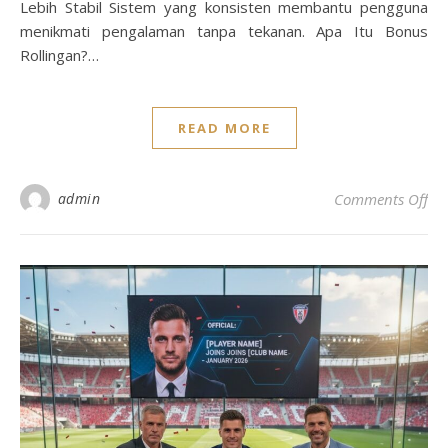
Lebih Stabil Sistem yang konsisten membantu pengguna
menikmati pengalaman tanpa tekanan. Apa Itu Bonus
Rollingan?…
READ MORE
on
admin
Comments Off