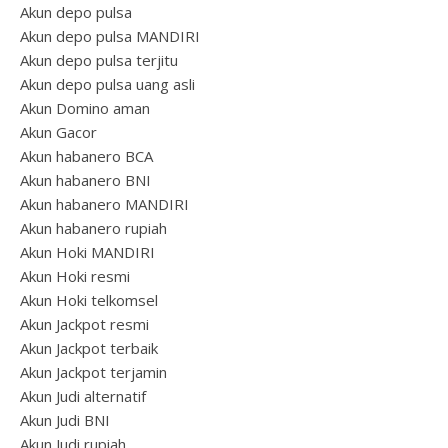
Akun depo pulsa
Akun depo pulsa MANDIRI
Akun depo pulsa terjitu
Akun depo pulsa uang asli
Akun Domino aman
Akun Gacor
Akun habanero BCA
Akun habanero BNI
Akun habanero MANDIRI
Akun habanero rupiah
Akun Hoki MANDIRI
Akun Hoki resmi
Akun Hoki telkomsel
Akun Jackpot resmi
Akun Jackpot terbaik
Akun Jackpot terjamin
Akun Judi alternatif
Akun Judi BNI
Akun Judi rupiah