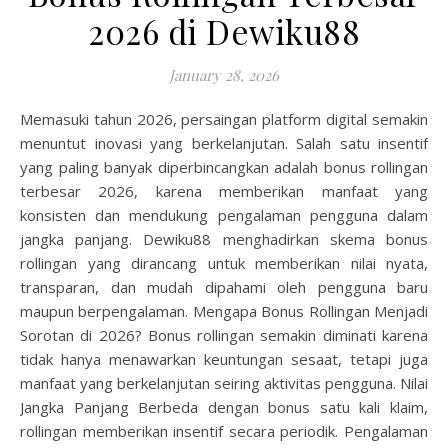
2026 di Dewiku88
January 28, 2026
Memasuki tahun 2026, persaingan platform digital semakin
menuntut inovasi yang berkelanjutan. Salah satu insentif
yang paling banyak diperbincangkan adalah bonus rollingan
terbesar 2026, karena memberikan manfaat yang
konsisten dan mendukung pengalaman pengguna dalam
jangka panjang. Dewiku88 menghadirkan skema bonus
rollingan yang dirancang untuk memberikan nilai nyata,
transparan, dan mudah dipahami oleh pengguna baru
maupun berpengalaman. Mengapa Bonus Rollingan Menjadi
Sorotan di 2026? Bonus rollingan semakin diminati karena
tidak hanya menawarkan keuntungan sesaat, tetapi juga
manfaat yang berkelanjutan seiring aktivitas pengguna. Nilai
Jangka Panjang Berbeda dengan bonus satu kali klaim,
rollingan memberikan insentif secara periodik. Pengalaman