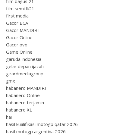
film bagus 21
film semi lk21
first media
Gacor BCA
Gacor MANDIRI
Gacor Online
Gacor ovo
Game Online
garuda indonesia
gelar depan ijazah
girardmediagroup
gmx
habanero MANDIRI
habanero Online
habanero terjamin
habanero XL
hai
hasil kualifikasi motogp qatar 2026
hasil motogp argentina 2026