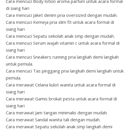
Cara mencuci Body lotion aroma parfum untuk acara formal
di siang hari
Cara mencuci Jaket denim pria oversized dengan mudah.
Cara mencuci Kemeja pria slim fit untuk acara formal di
siang hari
Cara mencuci Sepatu sekolah anak smp dengan mudah.
Cara mencuci Serum wajah vitamin c untuk acara formal di
siang hari
Cara mencuci Sneakers running pria langkah demi langkah
untuk pemula.
Cara mencuci Tas pinggang pria langkah demi langkah untuk
pemula.
Cara merawat Celana kulot wanita untuk acara formal di
siang hari
Cara merawat Gamis brokat pesta untuk acara formal di
siang hari
Cara merawat Jam tangan minimalis dengan mudah.
Cara merawat Sandal wanita tali dengan mudah.
Cara merawat Sepatu sekolah anak smp langkah demi