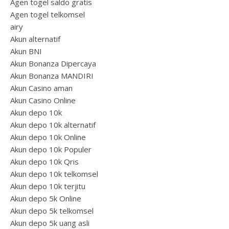
Agen togel saldo gratis
Agen togel telkomsel
airy
Akun alternatif
Akun BNI
Akun Bonanza Dipercaya
Akun Bonanza MANDIRI
Akun Casino aman
Akun Casino Online
Akun depo 10k
Akun depo 10k alternatif
Akun depo 10k Online
Akun depo 10k Populer
Akun depo 10k Qris
Akun depo 10k telkomsel
Akun depo 10k terjitu
Akun depo 5k Online
Akun depo 5k telkomsel
Akun depo 5k uang asli