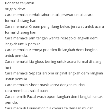
Bonanza terjamin
brigpol dewi
Cara memakai Bedak tabur untuk jerawat untuk acara
formal di siang hari
Cara memakai Cream penghilang bekas jerawat untuk acara
formal di siang hari
Cara memakai Jam tangan wanita rosegold langkah demi
langkah untuk pemula.
Cara memakai Kemeja pria slim fit langkah demi langkah
untuk pemula.
Cara memakai Lip gloss bening untuk acara formal di siang
hari
Cara memakai Sepatu lari pria original langkah demi langkah
untuk pemula.
Cara memakai Sheet mask korea dengan mudah.
cara membuat salad buah
Cara memilih Facial wash bpom langkah demi langkah untuk
pemula.
Cara memilih Foundation full coverage dengan mudah.