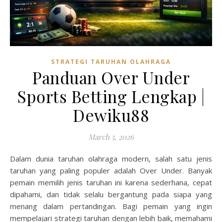
STRATEGI TARUHAN OLAHRAGA
Panduan Over Under
Sports Betting Lengkap |
Dewiku88
March 5, 2026
Dalam dunia taruhan olahraga modern, salah satu jenis
taruhan yang paling populer adalah Over Under. Banyak
pemain memilih jenis taruhan ini karena sederhana, cepat
dipahami, dan tidak selalu bergantung pada siapa yang
menang dalam pertandingan. Bagi pemain yang ingin
mempelajari strategi taruhan dengan lebih baik, memahami