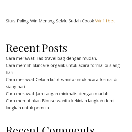
Situs Paling Win Menang Selalu Sudah Cocok
Win11bet
Recent Posts
Cara merawat Tas travel bag dengan mudah.
Cara memilih Skincare organik untuk acara formal di siang
hari
Cara merawat Celana kulot wanita untuk acara formal di
siang hari
Cara merawat Jam tangan minimalis dengan mudah.
Cara memutihkan Blouse wanita kekinian langkah demi
langkah untuk pemula.
Recent Comments