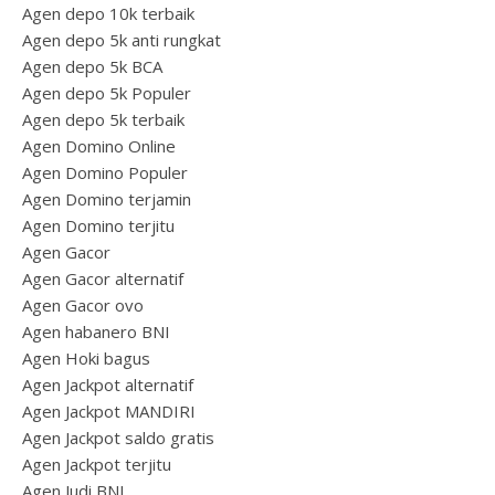
Agen depo 10k terbaik
Agen depo 5k anti rungkat
Agen depo 5k BCA
Agen depo 5k Populer
Agen depo 5k terbaik
Agen Domino Online
Agen Domino Populer
Agen Domino terjamin
Agen Domino terjitu
Agen Gacor
Agen Gacor alternatif
Agen Gacor ovo
Agen habanero BNI
Agen Hoki bagus
Agen Jackpot alternatif
Agen Jackpot MANDIRI
Agen Jackpot saldo gratis
Agen Jackpot terjitu
Agen Judi BNI