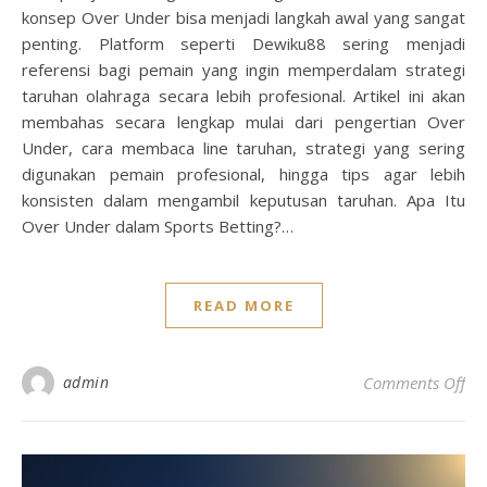
konsep Over Under bisa menjadi langkah awal yang sangat
penting. Platform seperti Dewiku88 sering menjadi
referensi bagi pemain yang ingin memperdalam strategi
taruhan olahraga secara lebih profesional. Artikel ini akan
membahas secara lengkap mulai dari pengertian Over
Under, cara membaca line taruhan, strategi yang sering
digunakan pemain profesional, hingga tips agar lebih
konsisten dalam mengambil keputusan taruhan. Apa Itu
Over Under dalam Sports Betting?…
READ MORE
on
admin
Comments Off