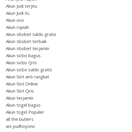
Akun Judi terjitu
Akun Judi XL
Akun ovo
Akun rupiah
Akun sbobet saldo gratis
Akun sbobet terbaik
Akun sbobet terjamin
Akun sicbo bagus
Akun sicbo Qris
Akun sicbo saldo gratis
Akun Slot anti rungkat
Akun Slot Online
Akun Slot Qris
Akun terjamin
Akun togel bagus
Akun togel Populer
all the butlers
ani yudhoyono