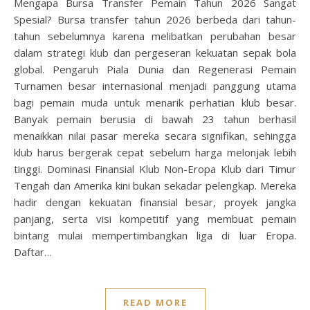
Mengapa Bursa Transfer Pemain Tahun 2026 Sangat
Spesial? Bursa transfer tahun 2026 berbeda dari tahun-
tahun sebelumnya karena melibatkan perubahan besar
dalam strategi klub dan pergeseran kekuatan sepak bola
global. Pengaruh Piala Dunia dan Regenerasi Pemain
Turnamen besar internasional menjadi panggung utama
bagi pemain muda untuk menarik perhatian klub besar.
Banyak pemain berusia di bawah 23 tahun berhasil
menaikkan nilai pasar mereka secara signifikan, sehingga
klub harus bergerak cepat sebelum harga melonjak lebih
tinggi. Dominasi Finansial Klub Non-Eropa Klub dari Timur
Tengah dan Amerika kini bukan sekadar pelengkap. Mereka
hadir dengan kekuatan finansial besar, proyek jangka
panjang, serta visi kompetitif yang membuat pemain
bintang mulai mempertimbangkan liga di luar Eropa.
Daftar…
READ MORE