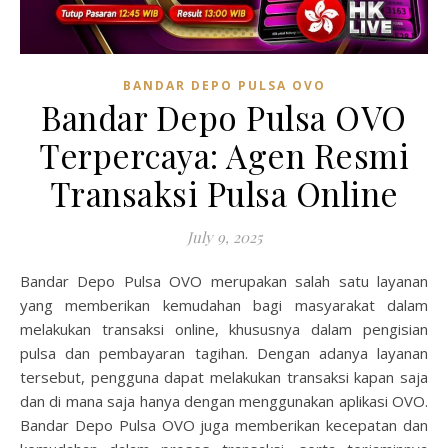
BANDAR DEPO PULSA OVO
Bandar Depo Pulsa OVO
Terpercaya: Agen Resmi
Transaksi Pulsa Online
July 9, 2025
Bandar Depo Pulsa OVO merupakan salah satu layanan
yang memberikan kemudahan bagi masyarakat dalam
melakukan transaksi online, khususnya dalam pengisian
pulsa dan pembayaran tagihan. Dengan adanya layanan
tersebut, pengguna dapat melakukan transaksi kapan saja
dan di mana saja hanya dengan menggunakan aplikasi OVO.
Bandar Depo Pulsa OVO juga memberikan kecepatan dan