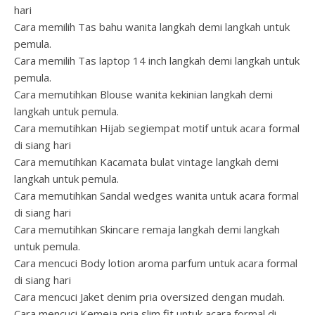
hari
Cara memilih Tas bahu wanita langkah demi langkah untuk
pemula.
Cara memilih Tas laptop 14 inch langkah demi langkah untuk
pemula.
Cara memutihkan Blouse wanita kekinian langkah demi
langkah untuk pemula.
Cara memutihkan Hijab segiempat motif untuk acara formal
di siang hari
Cara memutihkan Kacamata bulat vintage langkah demi
langkah untuk pemula.
Cara memutihkan Sandal wedges wanita untuk acara formal
di siang hari
Cara memutihkan Skincare remaja langkah demi langkah
untuk pemula.
Cara mencuci Body lotion aroma parfum untuk acara formal
di siang hari
Cara mencuci Jaket denim pria oversized dengan mudah.
Cara mencuci Kemeja pria slim fit untuk acara formal di