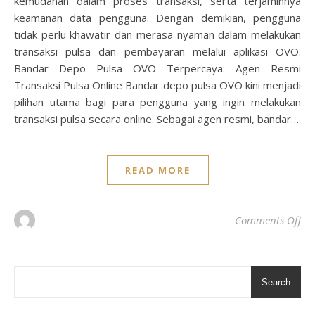
kemudahan dalam proses transaksi, serta terjaminnya
keamanan data pengguna. Dengan demikian, pengguna
tidak perlu khawatir dan merasa nyaman dalam melakukan
transaksi pulsa dan pembayaran melalui aplikasi OVO.
Bandar Depo Pulsa OVO Terpercaya: Agen Resmi
Transaksi Pulsa Online Bandar depo pulsa OVO kini menjadi
pilihan utama bagi para pengguna yang ingin melakukan
transaksi pulsa secara online. Sebagai agen resmi, bandar…
READ MORE
on
Comments Off
Search