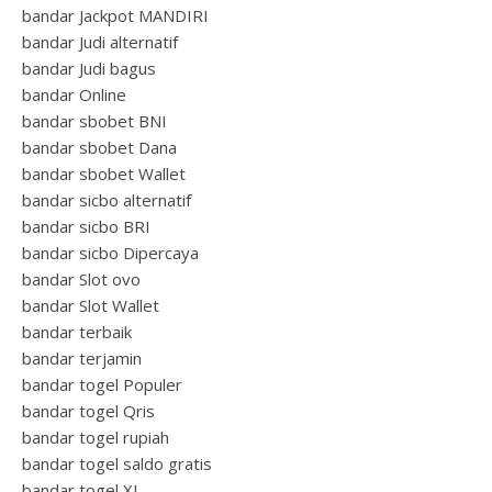
bandar Jackpot MANDIRI
bandar Judi alternatif
bandar Judi bagus
bandar Online
bandar sbobet BNI
bandar sbobet Dana
bandar sbobet Wallet
bandar sicbo alternatif
bandar sicbo BRI
bandar sicbo Dipercaya
bandar Slot ovo
bandar Slot Wallet
bandar terbaik
bandar terjamin
bandar togel Populer
bandar togel Qris
bandar togel rupiah
bandar togel saldo gratis
bandar togel XL