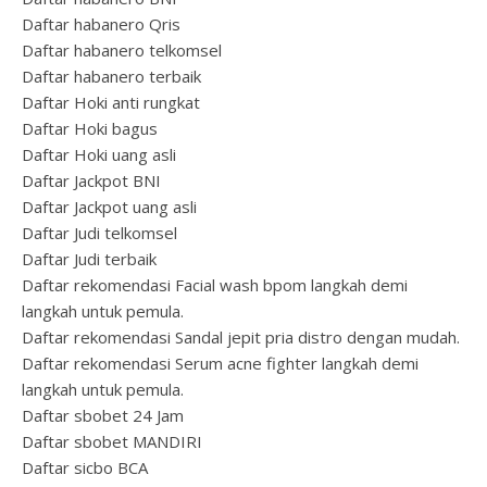
Daftar habanero Qris
Daftar habanero telkomsel
Daftar habanero terbaik
Daftar Hoki anti rungkat
Daftar Hoki bagus
Daftar Hoki uang asli
Daftar Jackpot BNI
Daftar Jackpot uang asli
Daftar Judi telkomsel
Daftar Judi terbaik
Daftar rekomendasi Facial wash bpom langkah demi
langkah untuk pemula.
Daftar rekomendasi Sandal jepit pria distro dengan mudah.
Daftar rekomendasi Serum acne fighter langkah demi
langkah untuk pemula.
Daftar sbobet 24 Jam
Daftar sbobet MANDIRI
Daftar sicbo BCA