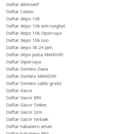
Daftar alternatif
Daftar Casino
Daftar depo 10k
Daftar depo 10k anti rungkat
Daftar depo 10k Dipercaya
Daftar depo 10k ovo
Daftar depo 5k 24 Jam
Daftar depo pulsa MANDIRI
Daftar Dipercaya
Daftar Domino Dana
Daftar Domino MANDIRI
Daftar Domino saldo gratis
Daftar Gacor
Daftar Gacor BRI
Daftar Gacor Online
Daftar Gacor Qris
Daftar Gacor terbaik
Daftar habanero aman
Daftar habanero BNI