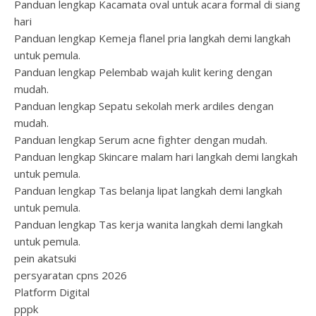
Panduan lengkap Kacamata oval untuk acara formal di siang
hari
Panduan lengkap Kemeja flanel pria langkah demi langkah
untuk pemula.
Panduan lengkap Pelembab wajah kulit kering dengan
mudah.
Panduan lengkap Sepatu sekolah merk ardiles dengan
mudah.
Panduan lengkap Serum acne fighter dengan mudah.
Panduan lengkap Skincare malam hari langkah demi langkah
untuk pemula.
Panduan lengkap Tas belanja lipat langkah demi langkah
untuk pemula.
Panduan lengkap Tas kerja wanita langkah demi langkah
untuk pemula.
pein akatsuki
persyaratan cpns 2026
Platform Digital
pppk