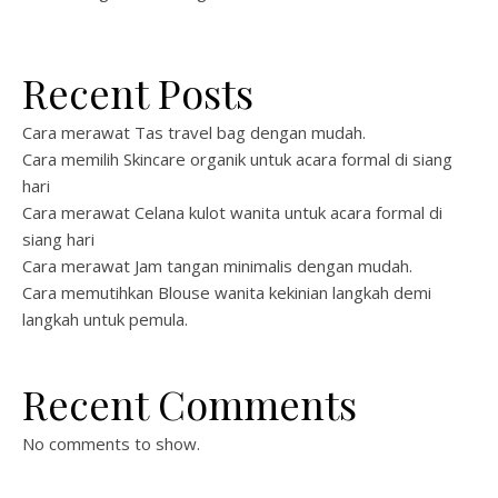
Recent Posts
Cara merawat Tas travel bag dengan mudah.
Cara memilih Skincare organik untuk acara formal di siang
hari
Cara merawat Celana kulot wanita untuk acara formal di
siang hari
Cara merawat Jam tangan minimalis dengan mudah.
Cara memutihkan Blouse wanita kekinian langkah demi
langkah untuk pemula.
Recent Comments
No comments to show.