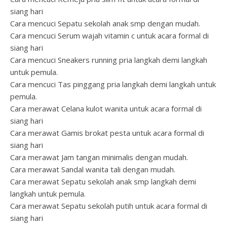
siang hari
Cara mencuci Sepatu sekolah anak smp dengan mudah.
Cara mencuci Serum wajah vitamin c untuk acara formal di
siang hari
Cara mencuci Sneakers running pria langkah demi langkah
untuk pemula.
Cara mencuci Tas pinggang pria langkah demi langkah untuk
pemula.
Cara merawat Celana kulot wanita untuk acara formal di
siang hari
Cara merawat Gamis brokat pesta untuk acara formal di
siang hari
Cara merawat Jam tangan minimalis dengan mudah.
Cara merawat Sandal wanita tali dengan mudah.
Cara merawat Sepatu sekolah anak smp langkah demi
langkah untuk pemula.
Cara merawat Sepatu sekolah putih untuk acara formal di
siang hari