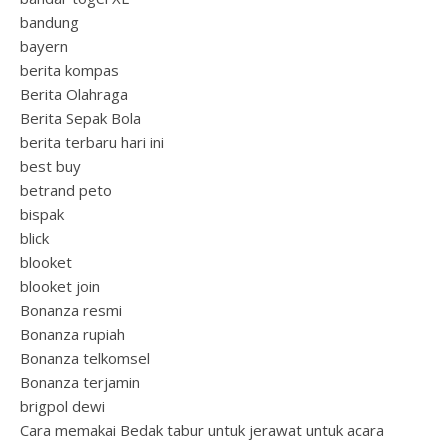
bandung
bayern
berita kompas
Berita Olahraga
Berita Sepak Bola
berita terbaru hari ini
best buy
betrand peto
bispak
blick
blooket
blooket join
Bonanza resmi
Bonanza rupiah
Bonanza telkomsel
Bonanza terjamin
brigpol dewi
Cara memakai Bedak tabur untuk jerawat untuk acara