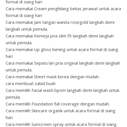
formal di siang hari
Cara memakai Cream penghilang bekas jerawat untuk acara
formal di siang hari
Cara memakai Jam tangan wanita rosegold langkah demi
langkah untuk pemula.
Cara memakai Kemeja pria slim fit langkah demi langkah
untuk pemula.
Cara memakai Lip gloss bening untuk acara formal di siang
hari
Cara memakai Sepatu lari pria original langkah demi langkah
untuk pemula.
Cara memakai Sheet mask korea dengan mudah.
cara membuat salad buah
Cara memilih Facial wash bpom langkah demi langkah untuk
pemula.
Cara memilih Foundation full coverage dengan mudah.
Cara memilih Skincare organik untuk acara formal di siang
hari
Cara memilih Sunscreen spray untuk acara formal di siang