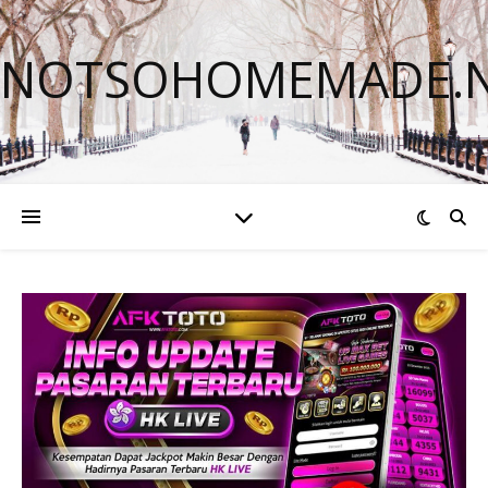
NOTSOHOMEMADE.