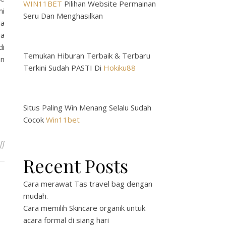
WIN11BET
Pilihan Website Permainan
mi
Seru Dan Menghasilkan
da
na
di
Temukan Hiburan Terbaik & Terbaru
an
Terkini Sudah PASTI Di
Hokiku88
Situs Paling Win Menang Selalu Sudah
Cocok
Win11bet
on Hasil MotoGP Argentina 2026: Kenapa Tidak Ada Balapan, Seja
ff
Recent Posts
Cara merawat Tas travel bag dengan
mudah.
Cara memilih Skincare organik untuk
acara formal di siang hari