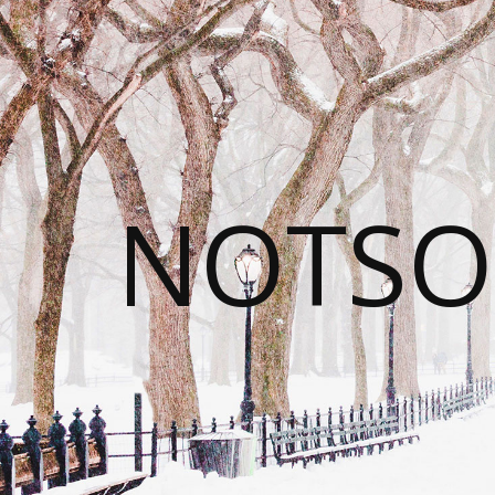
NOTSO