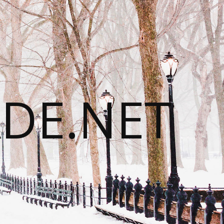
DE.NET