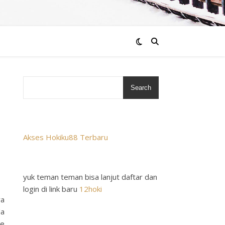
Search
Akses Hokiku88 Terbaru
yuk teman teman bisa lanjut daftar dan
login di link baru
12hoki
ra
da
de