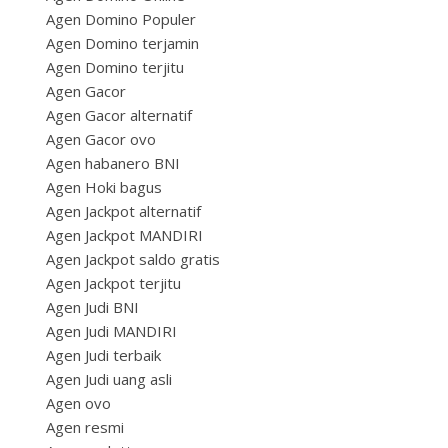
Agen Domino Populer
Agen Domino terjamin
Agen Domino terjitu
Agen Gacor
Agen Gacor alternatif
Agen Gacor ovo
Agen habanero BNI
Agen Hoki bagus
Agen Jackpot alternatif
Agen Jackpot MANDIRI
Agen Jackpot saldo gratis
Agen Jackpot terjitu
Agen Judi BNI
Agen Judi MANDIRI
Agen Judi terbaik
Agen Judi uang asli
Agen ovo
Agen resmi