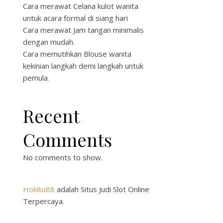
Cara merawat Celana kulot wanita
untuk acara formal di siang hari
Cara merawat Jam tangan minimalis
dengan mudah.
Cara memutihkan Blouse wanita
kekinian langkah demi langkah untuk
pemula.
Recent
Comments
No comments to show.
Hokiku88
adalah Situs Judi Slot Online
Terpercaya.