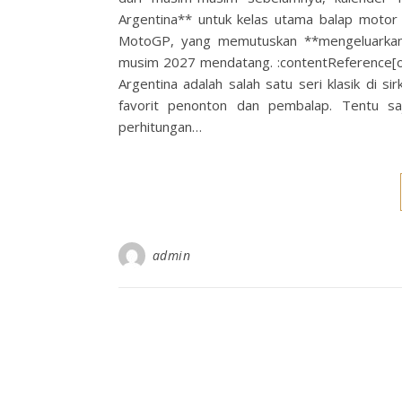
Argentina** untuk kelas utama balap motor 
MotoGP, yang memutuskan **mengeluarkan 
musim 2027 mendatang. :contentReference[oa
Argentina adalah salah satu seri klasik di 
favorit penonton dan pembalap. Tentu sa
perhitungan…
admin