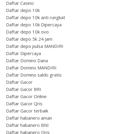
Daftar Casino
Daftar depo 10k
Daftar depo 10k anti rungkat
Daftar depo 10k Dipercaya
Daftar depo 10k ovo
Daftar depo 5k 24 Jam
Daftar depo pulsa MANDIRI
Daftar Dipercaya
Daftar Domino Dana
Daftar Domino MANDIRI
Daftar Domino saldo gratis
Daftar Gacor
Daftar Gacor BRI
Daftar Gacor Online
Daftar Gacor Qris
Daftar Gacor terbaik
Daftar habanero aman
Daftar habanero BNI
Daftar habanero Qris