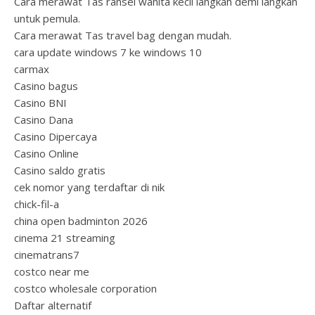
Cara merawat Tas ransel wanita kecil langkah demi langkah
untuk pemula.
Cara merawat Tas travel bag dengan mudah.
cara update windows 7 ke windows 10
carmax
Casino bagus
Casino BNI
Casino Dana
Casino Dipercaya
Casino Online
Casino saldo gratis
cek nomor yang terdaftar di nik
chick-fil-a
china open badminton 2026
cinema 21 streaming
cinematrans7
costco near me
costco wholesale corporation
Daftar alternatif