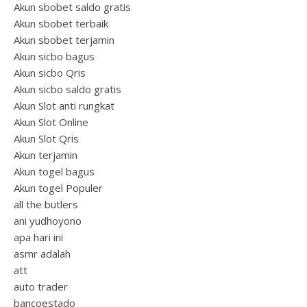
Akun sbobet saldo gratis
Akun sbobet terbaik
Akun sbobet terjamin
Akun sicbo bagus
Akun sicbo Qris
Akun sicbo saldo gratis
Akun Slot anti rungkat
Akun Slot Online
Akun Slot Qris
Akun terjamin
Akun togel bagus
Akun togel Populer
all the butlers
ani yudhoyono
apa hari ini
asmr adalah
att
auto trader
bancoestado