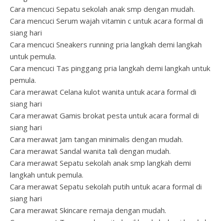
Cara mencuci Sepatu sekolah anak smp dengan mudah.
Cara mencuci Serum wajah vitamin c untuk acara formal di
siang hari
Cara mencuci Sneakers running pria langkah demi langkah
untuk pemula.
Cara mencuci Tas pinggang pria langkah demi langkah untuk
pemula.
Cara merawat Celana kulot wanita untuk acara formal di
siang hari
Cara merawat Gamis brokat pesta untuk acara formal di
siang hari
Cara merawat Jam tangan minimalis dengan mudah.
Cara merawat Sandal wanita tali dengan mudah.
Cara merawat Sepatu sekolah anak smp langkah demi
langkah untuk pemula.
Cara merawat Sepatu sekolah putih untuk acara formal di
siang hari
Cara merawat Skincare remaja dengan mudah.