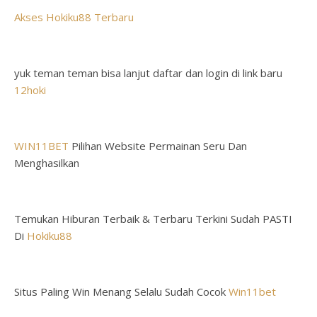
Akses Hokiku88 Terbaru
yuk teman teman bisa lanjut daftar dan login di link baru
12hoki
WIN11BET
Pilihan Website Permainan Seru Dan
Menghasilkan
Temukan Hiburan Terbaik & Terbaru Terkini Sudah PASTI
Di
Hokiku88
Situs Paling Win Menang Selalu Sudah Cocok
Win11bet