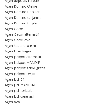
Agen depo 5k terbaik
Agen Domino Online
Agen Domino Populer
Agen Domino terjamin
Agen Domino terjitu
Agen Gacor
Agen Gacor alternatif
Agen Gacor ovo
Agen habanero BNI
Agen Hoki bagus
Agen Jackpot alternatif
Agen Jackpot MANDIRI
Agen Jackpot saldo gratis
Agen Jackpot terjitu
Agen Judi BNI
Agen Judi MANDIRI
Agen Judi terbaik
Agen Judi uang asli
Agen ovo