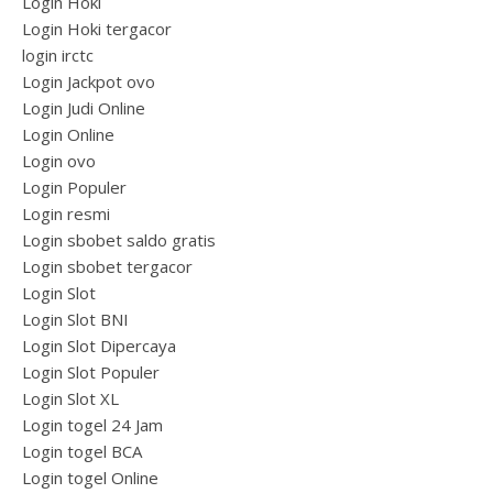
Login Hoki
Login Hoki tergacor
login irctc
Login Jackpot ovo
Login Judi Online
Login Online
Login ovo
Login Populer
Login resmi
Login sbobet saldo gratis
Login sbobet tergacor
Login Slot
Login Slot BNI
Login Slot Dipercaya
Login Slot Populer
Login Slot XL
Login togel 24 Jam
Login togel BCA
Login togel Online