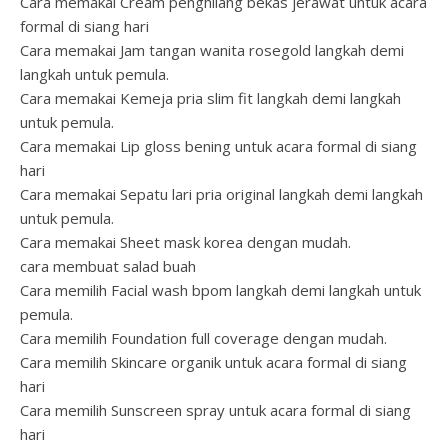
Cara memakai Cream penghilang bekas jerawat untuk acara
formal di siang hari
Cara memakai Jam tangan wanita rosegold langkah demi
langkah untuk pemula.
Cara memakai Kemeja pria slim fit langkah demi langkah
untuk pemula.
Cara memakai Lip gloss bening untuk acara formal di siang
hari
Cara memakai Sepatu lari pria original langkah demi langkah
untuk pemula.
Cara memakai Sheet mask korea dengan mudah.
cara membuat salad buah
Cara memilih Facial wash bpom langkah demi langkah untuk
pemula.
Cara memilih Foundation full coverage dengan mudah.
Cara memilih Skincare organik untuk acara formal di siang
hari
Cara memilih Sunscreen spray untuk acara formal di siang
hari