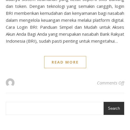
dan token. Dengan teknologi yang semakin canggih, login
BRI memberikan kemudahan dan kenyamanan bagi nasabah
dalam mengelola keuangan mereka melalui platform digital.
Cara Login BRI: Panduan Simpel dan Mudah untuk Akses
Akun Anda Bagi Anda yang merupakan nasabah Bank Rakyat
Indonesia (BRI), sudah pasti penting untuk mengetahui…
READ MORE
on
Comments Off
Search