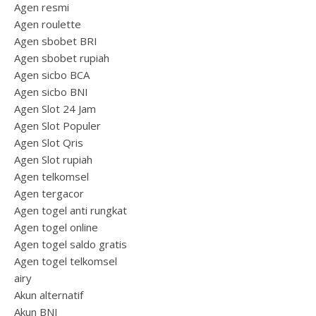
Agen resmi
Agen roulette
Agen sbobet BRI
Agen sbobet rupiah
Agen sicbo BCA
Agen sicbo BNI
Agen Slot 24 Jam
Agen Slot Populer
Agen Slot Qris
Agen Slot rupiah
Agen telkomsel
Agen tergacor
Agen togel anti rungkat
Agen togel online
Agen togel saldo gratis
Agen togel telkomsel
airy
Akun alternatif
Akun BNI