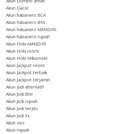
Akun Domino aman
Akun Gacor
Akun habanero BCA
Akun habanero BNI
Akun habanero MANDIRI
Akun habanero rupiah
Akun Hoki MANDIRI
Akun Hoki resmi
Akun Hoki telkomsel
Akun Jackpot resmi
Akun Jackpot terbaik
Akun Jackpot terjamin
Akun Judi alternatif
Akun Judi BNI
Akun Judi rupiah
Akun Judi terjitu
Akun Judi XL
Akun ovo
Akun rupiah