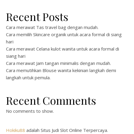
Recent Posts
Cara merawat Tas travel bag dengan mudah.
Cara memilih Skincare organik untuk acara formal di siang
hari
Cara merawat Celana kulot wanita untuk acara formal di
siang hari
Cara merawat Jam tangan minimalis dengan mudah.
Cara memutihkan Blouse wanita kekinian langkah demi
langkah untuk pemula.
Recent Comments
No comments to show.
Hokiku88
adalah Situs Judi Slot Online Terpercaya.