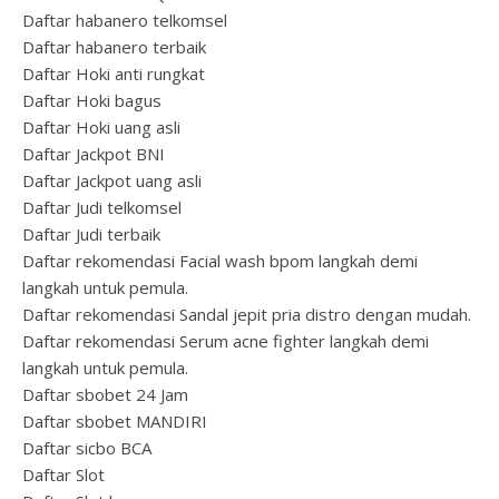
Daftar habanero telkomsel
Daftar habanero terbaik
Daftar Hoki anti rungkat
Daftar Hoki bagus
Daftar Hoki uang asli
Daftar Jackpot BNI
Daftar Jackpot uang asli
Daftar Judi telkomsel
Daftar Judi terbaik
Daftar rekomendasi Facial wash bpom langkah demi
langkah untuk pemula.
Daftar rekomendasi Sandal jepit pria distro dengan mudah.
Daftar rekomendasi Serum acne fighter langkah demi
langkah untuk pemula.
Daftar sbobet 24 Jam
Daftar sbobet MANDIRI
Daftar sicbo BCA
Daftar Slot