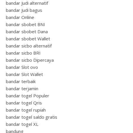
bandar Judi alternatif
bandar Judi bagus
bandar Online
bandar sbobet BNI
bandar sbobet Dana
bandar sbobet Wallet
bandar sicbo alternatif
bandar sicbo BRI
bandar sicbo Dipercaya
bandar Slot ovo
bandar Slot Wallet
bandar terbaik
bandar terjamin
bandar togel Populer
bandar togel Qris
bandar togel rupiah
bandar togel saldo gratis
bandar togel XL
bandung