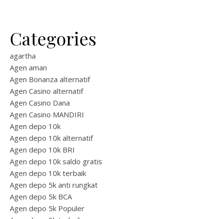
Categories
agartha
Agen aman
Agen Bonanza alternatif
Agen Casino alternatif
Agen Casino Dana
Agen Casino MANDIRI
Agen depo 10k
Agen depo 10k alternatif
Agen depo 10k BRI
Agen depo 10k saldo gratis
Agen depo 10k terbaik
Agen depo 5k anti rungkat
Agen depo 5k BCA
Agen depo 5k Populer