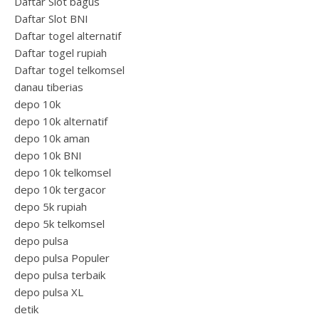
Daftar Slot bagus
Daftar Slot BNI
Daftar togel alternatif
Daftar togel rupiah
Daftar togel telkomsel
danau tiberias
depo 10k
depo 10k alternatif
depo 10k aman
depo 10k BNI
depo 10k telkomsel
depo 10k tergacor
depo 5k rupiah
depo 5k telkomsel
depo pulsa
depo pulsa Populer
depo pulsa terbaik
depo pulsa XL
detik