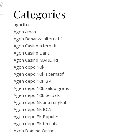
on Nonton Film Orang Kaya Baru Full Movie: Panduan Lengkap da
ff
Categories
agartha
Agen aman
Agen Bonanza alternatif
Agen Casino alternatif
Agen Casino Dana
Agen Casino MANDIRI
Agen depo 10k
Agen depo 10k alternatif
Agen depo 10k BRI
Agen depo 10k saldo gratis
Agen depo 10k terbaik
Agen depo 5k anti rungkat
Agen depo 5k BCA
Agen depo 5k Populer
Agen depo 5k terbaik
Agen Domino Online