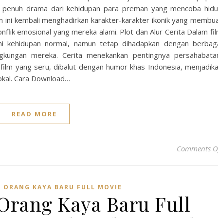
an penuh drama dari kehidupan para preman yang mencoba hid
ilm ini kembali menghadirkan karakter-karakter ikonik yang membu
nflik emosional yang mereka alami. Plot dan Alur Cerita Dalam fi
ni kehidupan normal, namun tetap dihadapkan dengan berbag
gkungan mereka. Cerita menekankan pentingnya persahabata
 film yang seru, dibalut dengan humor khas Indonesia, menjadik
lokal. Cara Download…
READ MORE
Comments O
 ORANG KAYA BARU FULL MOVIE
Orang Kaya Baru Full