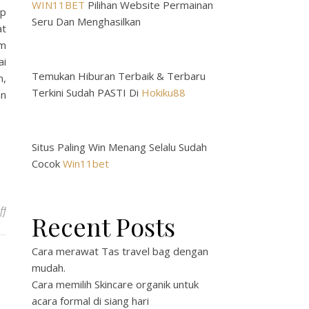
WIN11BET
Pilihan Website Permainan
up
Seru Dan Menghasilkan
at
lm
ai
Temukan Hiburan Terbaik & Terbaru
n,
Terkini Sudah PASTI Di
Hokiku88
an
Situs Paling Win Menang Selalu Sudah
Cocok
Win11bet
on Download Film Preman Pensiun 2026 Full Movie: Panduan Leng
ff
Recent Posts
Cara merawat Tas travel bag dengan
mudah.
Cara memilih Skincare organik untuk
acara formal di siang hari