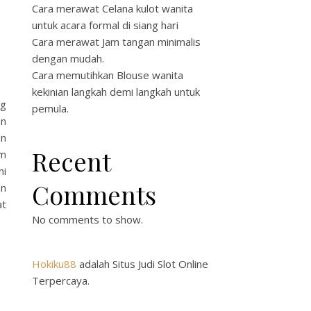
Cara merawat Celana kulot wanita
untuk acara formal di siang hari
Cara merawat Jam tangan minimalis
dengan mudah.
Cara memutihkan Blouse wanita
kekinian langkah demi langkah untuk
ng
pemula.
an
un
Recent
lm
ni
Comments
an
at
No comments to show.
Hokiku88
adalah Situs Judi Slot Online
Terpercaya.