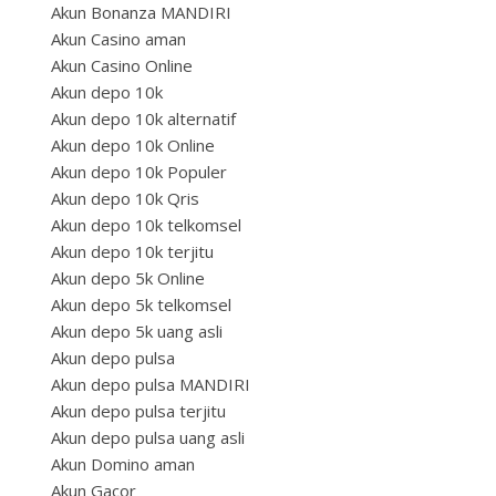
Akun Bonanza MANDIRI
Akun Casino aman
Akun Casino Online
Akun depo 10k
Akun depo 10k alternatif
Akun depo 10k Online
Akun depo 10k Populer
Akun depo 10k Qris
Akun depo 10k telkomsel
Akun depo 10k terjitu
Akun depo 5k Online
Akun depo 5k telkomsel
Akun depo 5k uang asli
Akun depo pulsa
Akun depo pulsa MANDIRI
Akun depo pulsa terjitu
Akun depo pulsa uang asli
Akun Domino aman
Akun Gacor