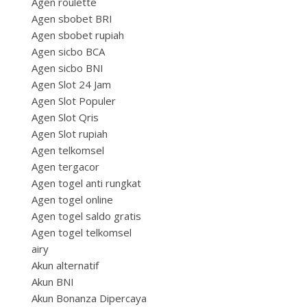
Agen roulette
Agen sbobet BRI
Agen sbobet rupiah
Agen sicbo BCA
Agen sicbo BNI
Agen Slot 24 Jam
Agen Slot Populer
Agen Slot Qris
Agen Slot rupiah
Agen telkomsel
Agen tergacor
Agen togel anti rungkat
Agen togel online
Agen togel saldo gratis
Agen togel telkomsel
airy
Akun alternatif
Akun BNI
Akun Bonanza Dipercaya