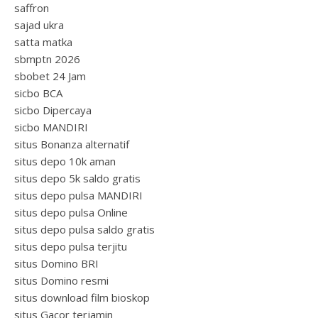
saffron
sajad ukra
satta matka
sbmptn 2026
sbobet 24 Jam
sicbo BCA
sicbo Dipercaya
sicbo MANDIRI
situs Bonanza alternatif
situs depo 10k aman
situs depo 5k saldo gratis
situs depo pulsa MANDIRI
situs depo pulsa Online
situs depo pulsa saldo gratis
situs depo pulsa terjitu
situs Domino BRI
situs Domino resmi
situs download film bioskop
situs Gacor terjamin