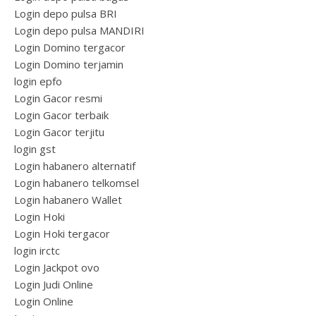
Login depo pulsa BRI
Login depo pulsa MANDIRI
Login Domino tergacor
Login Domino terjamin
login epfo
Login Gacor resmi
Login Gacor terbaik
Login Gacor terjitu
login gst
Login habanero alternatif
Login habanero telkomsel
Login habanero Wallet
Login Hoki
Login Hoki tergacor
login irctc
Login Jackpot ovo
Login Judi Online
Login Online