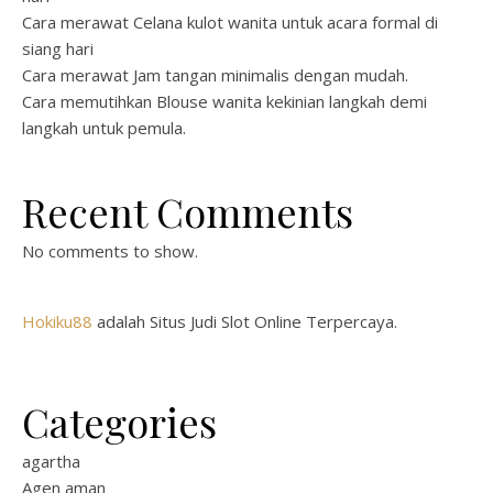
Cara merawat Celana kulot wanita untuk acara formal di
siang hari
Cara merawat Jam tangan minimalis dengan mudah.
Cara memutihkan Blouse wanita kekinian langkah demi
langkah untuk pemula.
Recent Comments
No comments to show.
Hokiku88
adalah Situs Judi Slot Online Terpercaya.
Categories
agartha
Agen aman