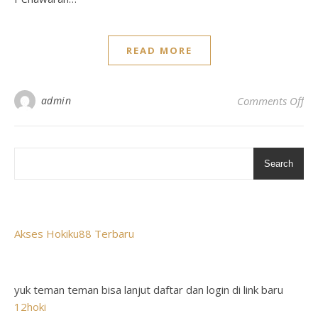
READ MORE
on
admin
Comments Off
Search
Akses Hokiku88 Terbaru
yuk teman teman bisa lanjut daftar dan login di link baru
12hoki