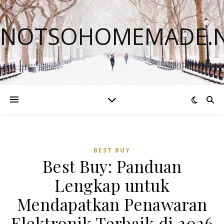
NOTSOHOMEMADE.
BEST BUY
Best Buy: Panduan
Lengkap untuk
Mendapatkan Penawaran
Elektronik Terbaik di 2026