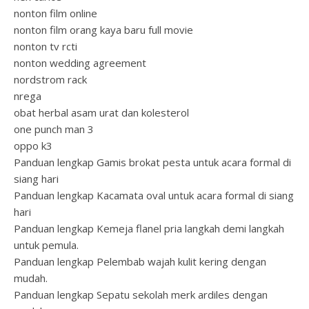
nonton film online
nonton film orang kaya baru full movie
nonton tv rcti
nonton wedding agreement
nordstrom rack
nrega
obat herbal asam urat dan kolesterol
one punch man 3
oppo k3
Panduan lengkap Gamis brokat pesta untuk acara formal di
siang hari
Panduan lengkap Kacamata oval untuk acara formal di siang
hari
Panduan lengkap Kemeja flanel pria langkah demi langkah
untuk pemula.
Panduan lengkap Pelembab wajah kulit kering dengan
mudah.
Panduan lengkap Sepatu sekolah merk ardiles dengan