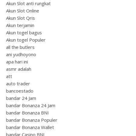
Akun Slot anti rungkat
Akun Slot Online
Akun Slot Qris
Akun terjamin
Akun togel bagus
Akun togel Populer
all the butlers
ani yudhoyono
apa hari ini
asmr adalah
att
auto trader
bancoestado
bandar 24 Jam
bandar Bonanza 24 Jam
bandar Bonanza BNI
bandar Bonanza Populer
bandar Bonanza Wallet
bandar Casino BNI