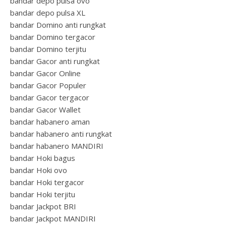
bandar depo pulsa ovo
bandar depo pulsa XL
bandar Domino anti rungkat
bandar Domino tergacor
bandar Domino terjitu
bandar Gacor anti rungkat
bandar Gacor Online
bandar Gacor Populer
bandar Gacor tergacor
bandar Gacor Wallet
bandar habanero aman
bandar habanero anti rungkat
bandar habanero MANDIRI
bandar Hoki bagus
bandar Hoki ovo
bandar Hoki tergacor
bandar Hoki terjitu
bandar Jackpot BRI
bandar Jackpot MANDIRI