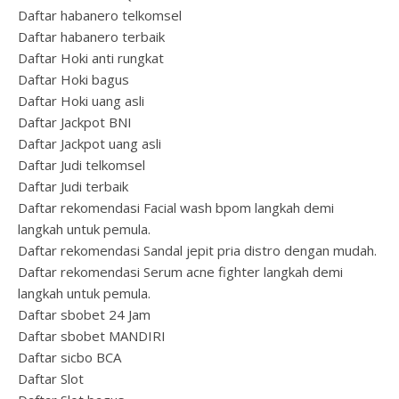
Daftar habanero telkomsel
Daftar habanero terbaik
Daftar Hoki anti rungkat
Daftar Hoki bagus
Daftar Hoki uang asli
Daftar Jackpot BNI
Daftar Jackpot uang asli
Daftar Judi telkomsel
Daftar Judi terbaik
Daftar rekomendasi Facial wash bpom langkah demi
langkah untuk pemula.
Daftar rekomendasi Sandal jepit pria distro dengan mudah.
Daftar rekomendasi Serum acne fighter langkah demi
langkah untuk pemula.
Daftar sbobet 24 Jam
Daftar sbobet MANDIRI
Daftar sicbo BCA
Daftar Slot