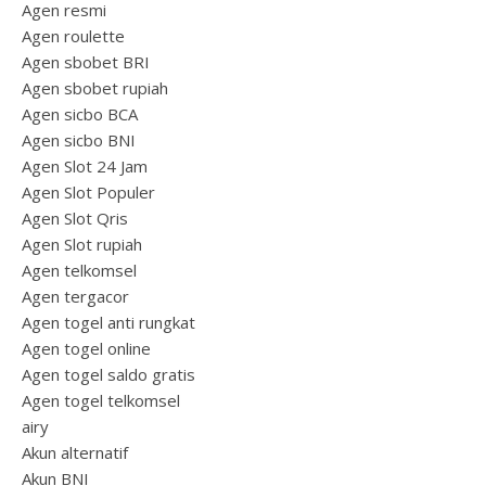
Agen resmi
Agen roulette
Agen sbobet BRI
Agen sbobet rupiah
Agen sicbo BCA
Agen sicbo BNI
Agen Slot 24 Jam
Agen Slot Populer
Agen Slot Qris
Agen Slot rupiah
Agen telkomsel
Agen tergacor
Agen togel anti rungkat
Agen togel online
Agen togel saldo gratis
Agen togel telkomsel
airy
Akun alternatif
Akun BNI