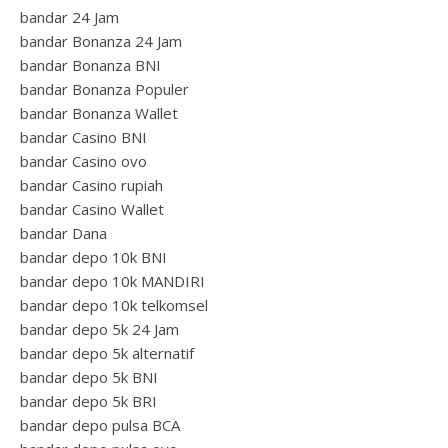
bandar 24 Jam
bandar Bonanza 24 Jam
bandar Bonanza BNI
bandar Bonanza Populer
bandar Bonanza Wallet
bandar Casino BNI
bandar Casino ovo
bandar Casino rupiah
bandar Casino Wallet
bandar Dana
bandar depo 10k BNI
bandar depo 10k MANDIRI
bandar depo 10k telkomsel
bandar depo 5k 24 Jam
bandar depo 5k alternatif
bandar depo 5k BNI
bandar depo 5k BRI
bandar depo pulsa BCA