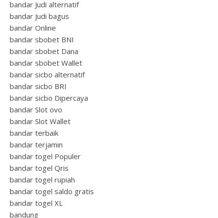
bandar Judi alternatif
bandar Judi bagus
bandar Online
bandar sbobet BNI
bandar sbobet Dana
bandar sbobet Wallet
bandar sicbo alternatif
bandar sicbo BRI
bandar sicbo Dipercaya
bandar Slot ovo
bandar Slot Wallet
bandar terbaik
bandar terjamin
bandar togel Populer
bandar togel Qris
bandar togel rupiah
bandar togel saldo gratis
bandar togel XL
bandung