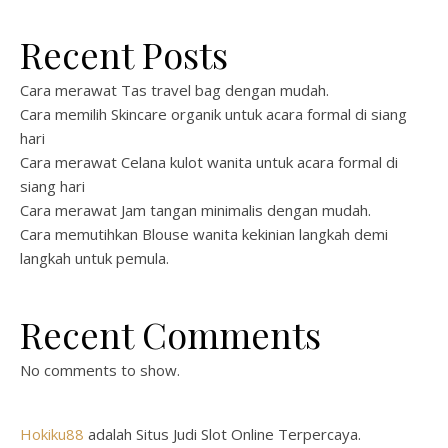
Recent Posts
Cara merawat Tas travel bag dengan mudah.
Cara memilih Skincare organik untuk acara formal di siang
hari
Cara merawat Celana kulot wanita untuk acara formal di
siang hari
Cara merawat Jam tangan minimalis dengan mudah.
Cara memutihkan Blouse wanita kekinian langkah demi
langkah untuk pemula.
Recent Comments
No comments to show.
Hokiku88
adalah Situs Judi Slot Online Terpercaya.