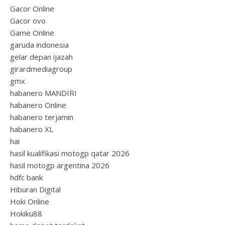
Gacor Online
Gacor ovo
Game Online
garuda indonesia
gelar depan ijazah
girardmediagroup
gmx
habanero MANDIRI
habanero Online
habanero terjamin
habanero XL
hai
hasil kualifikasi motogp qatar 2026
hasil motogp argentina 2026
hdfc bank
Hiburan Digital
Hoki Online
Hokiku88