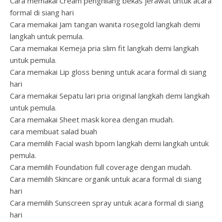
Cara memakai Cream penghilang bekas jerawat untuk acara
formal di siang hari
Cara memakai Jam tangan wanita rosegold langkah demi
langkah untuk pemula.
Cara memakai Kemeja pria slim fit langkah demi langkah
untuk pemula.
Cara memakai Lip gloss bening untuk acara formal di siang
hari
Cara memakai Sepatu lari pria original langkah demi langkah
untuk pemula.
Cara memakai Sheet mask korea dengan mudah.
cara membuat salad buah
Cara memilih Facial wash bpom langkah demi langkah untuk
pemula.
Cara memilih Foundation full coverage dengan mudah.
Cara memilih Skincare organik untuk acara formal di siang
hari
Cara memilih Sunscreen spray untuk acara formal di siang
hari