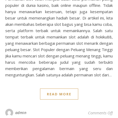
populer di dunia kasino, baik online maupun offline. Tidak
hanya menawarkan keseruan, tetapi juga kesempatan
besar untuk memenangkan hadiah besar. Di artikel ini, kita
akan membahas beberapa slot bagus yang bisa kamu coba,
serta platform terbaik untuk memainkannya. Salah satu
tempat terbaik untuk memainkan slot adalah di hokiku88,
yang menawarkan berbagai permainan slot menarik dengan
peluang besar. Slot Populer dengan Peluang Menang Tinggi
Jika kamu mencari slot dengan peluang menang tinggi, kamu
harus mencoba beberapa judul yang sudah terbukti
memberikan pengalaman bermain yang seru dan
menguntungkan. Salah satunya adalah permainan slot dari…
READ MORE
on 
admin
Comments Off