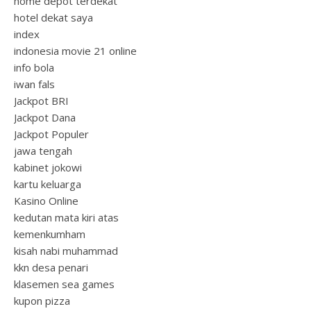
home depot terdekat
hotel dekat saya
index
indonesia movie 21 online
info bola
iwan fals
Jackpot BRI
Jackpot Dana
Jackpot Populer
jawa tengah
kabinet jokowi
kartu keluarga
Kasino Online
kedutan mata kiri atas
kemenkumham
kisah nabi muhammad
kkn desa penari
klasemen sea games
kupon pizza