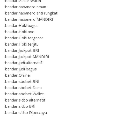
bandar Gacor Wallet
bandar habanero aman
bandar habanero anti rungkat
bandar habanero MANDIRI
bandar Hoki bagus
bandar Hoki ovo
bandar Hoki tergacor
bandar Hoki terjitu
bandar Jackpot BRI
bandar Jackpot MANDIRI
bandar Judi alternatif
bandar Judi bagus
bandar Online
bandar sbobet BNI
bandar sbobet Dana
bandar sbobet Wallet
bandar sicbo alternatif
bandar sicbo BRI
bandar sicbo Dipercaya