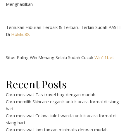
Menghasilkan
Temukan Hiburan Terbaik & Terbaru Terkini Sudah PASTI
Di
Hokiku88
Situs Paling Win Menang Selalu Sudah Cocok
Win11bet
Recent Posts
Cara merawat Tas travel bag dengan mudah.
Cara memilih Skincare organik untuk acara formal di siang
hari
Cara merawat Celana kulot wanita untuk acara formal di
siang hari
Cara merawat Jam tangan minimalis dengan mudah.