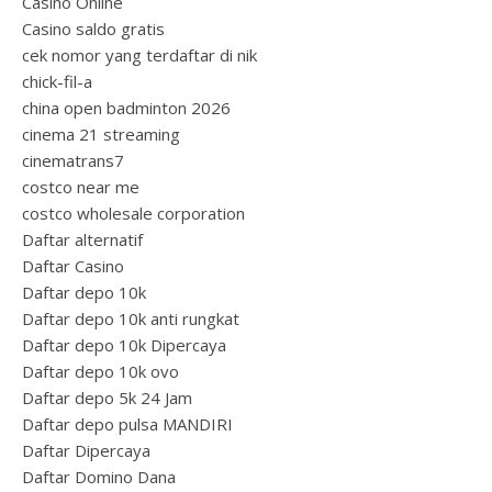
Casino Online
Casino saldo gratis
cek nomor yang terdaftar di nik
chick-fil-a
china open badminton 2026
cinema 21 streaming
cinematrans7
costco near me
costco wholesale corporation
Daftar alternatif
Daftar Casino
Daftar depo 10k
Daftar depo 10k anti rungkat
Daftar depo 10k Dipercaya
Daftar depo 10k ovo
Daftar depo 5k 24 Jam
Daftar depo pulsa MANDIRI
Daftar Dipercaya
Daftar Domino Dana