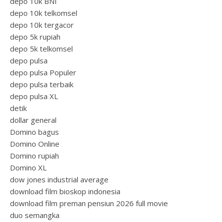
depo 10k BNI
depo 10k telkomsel
depo 10k tergacor
depo 5k rupiah
depo 5k telkomsel
depo pulsa
depo pulsa Populer
depo pulsa terbaik
depo pulsa XL
detik
dollar general
Domino bagus
Domino Online
Domino rupiah
Domino XL
dow jones industrial average
download film bioskop indonesia
download film preman pensiun 2026 full movie
duo semangka