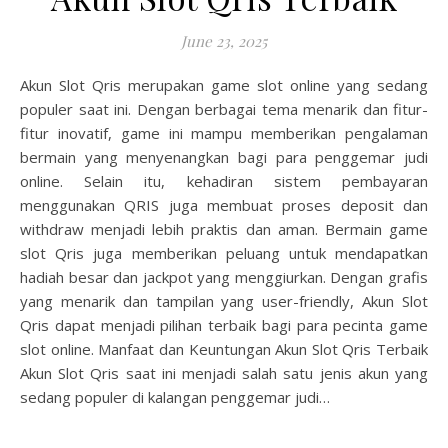
June 23, 2025
Akun Slot Qris merupakan game slot online yang sedang
populer saat ini. Dengan berbagai tema menarik dan fitur-
fitur inovatif, game ini mampu memberikan pengalaman
bermain yang menyenangkan bagi para penggemar judi
online. Selain itu, kehadiran sistem pembayaran
menggunakan QRIS juga membuat proses deposit dan
withdraw menjadi lebih praktis dan aman. Bermain game
slot Qris juga memberikan peluang untuk mendapatkan
hadiah besar dan jackpot yang menggiurkan. Dengan grafis
yang menarik dan tampilan yang user-friendly, Akun Slot
Qris dapat menjadi pilihan terbaik bagi para pecinta game
slot online. Manfaat dan Keuntungan Akun Slot Qris Terbaik
Akun Slot Qris saat ini menjadi salah satu jenis akun yang
sedang populer di kalangan penggemar judi…