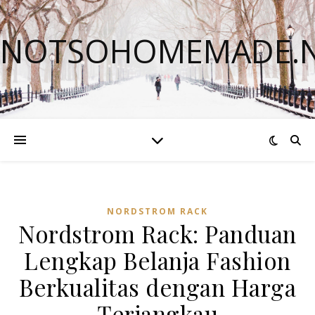
NOTSOHOMEMADE.
NORDSTROM RACK
Nordstrom Rack: Panduan
Lengkap Belanja Fashion
Berkualitas dengan Harga
Terjangkau