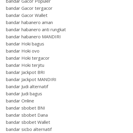
bandar Gacor Populer
bandar Gacor tergacor
bandar Gacor Wallet
bandar habanero aman
bandar habanero anti rungkat
bandar habanero MANDIRI
bandar Hoki bagus
bandar Hoki ovo
bandar Hoki tergacor
bandar Hoki terjitu
bandar Jackpot BRI
bandar Jackpot MANDIRI
bandar Judi alternatif
bandar Judi bagus
bandar Online
bandar sbobet BNI
bandar sbobet Dana
bandar sbobet Wallet
bandar sicbo alternatif