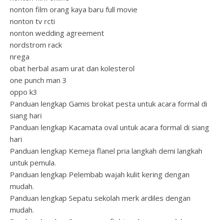
nonton film orang kaya baru full movie
nonton tv rcti
nonton wedding agreement
nordstrom rack
nrega
obat herbal asam urat dan kolesterol
one punch man 3
oppo k3
Panduan lengkap Gamis brokat pesta untuk acara formal di
siang hari
Panduan lengkap Kacamata oval untuk acara formal di siang
hari
Panduan lengkap Kemeja flanel pria langkah demi langkah
untuk pemula.
Panduan lengkap Pelembab wajah kulit kering dengan
mudah.
Panduan lengkap Sepatu sekolah merk ardiles dengan
mudah.