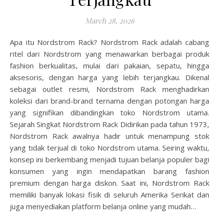
March 28, 2026
Apa itu Nordstrom Rack? Nordstrom Rack adalah cabang
ritel dari Nordstrom yang menawarkan berbagai produk
fashion berkualitas, mulai dari pakaian, sepatu, hingga
aksesoris, dengan harga yang lebih terjangkau. Dikenal
sebagai outlet resmi, Nordstrom Rack menghadirkan
koleksi dari brand-brand ternama dengan potongan harga
yang signifikan dibandingkan toko Nordstrom utama.
Sejarah Singkat Nordstrom Rack Didirikan pada tahun 1973,
Nordstrom Rack awalnya hadir untuk menampung stok
yang tidak terjual di toko Nordstrom utama. Seiring waktu,
konsep ini berkembang menjadi tujuan belanja populer bagi
konsumen yang ingin mendapatkan barang fashion
premium dengan harga diskon. Saat ini, Nordstrom Rack
memiliki banyak lokasi fisik di seluruh Amerika Serikat dan
juga menyediakan platform belanja online yang mudah…