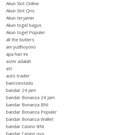
Akun Slot Online
Akun Slot Qris
Akun terjamin
Akun togel bagus
Akun togel Populer
all the butlers
ani yudhoyono
apa hari ini
asmr adalah
att
auto trader
bancoestado
bandar 24 Jam
bandar Bonanza 24 Jam
bandar Bonanza BNI
bandar Bonanza Populer
bandar Bonanza Wallet
bandar Casino BNI
bandar Casino ovo