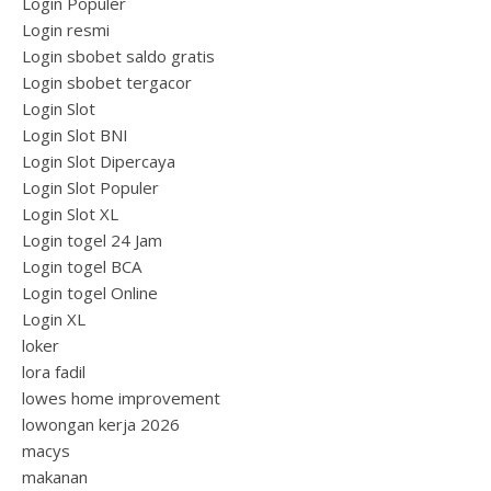
Login Populer
Login resmi
Login sbobet saldo gratis
Login sbobet tergacor
Login Slot
Login Slot BNI
Login Slot Dipercaya
Login Slot Populer
Login Slot XL
Login togel 24 Jam
Login togel BCA
Login togel Online
Login XL
loker
lora fadil
lowes home improvement
lowongan kerja 2026
macys
makanan