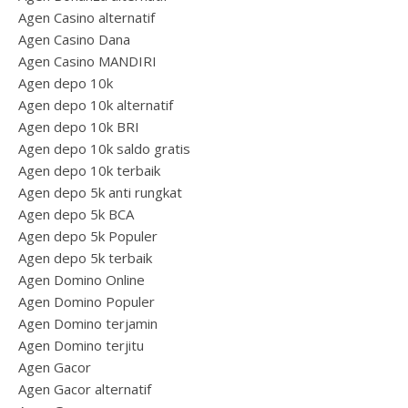
Agen Casino alternatif
Agen Casino Dana
Agen Casino MANDIRI
Agen depo 10k
Agen depo 10k alternatif
Agen depo 10k BRI
Agen depo 10k saldo gratis
Agen depo 10k terbaik
Agen depo 5k anti rungkat
Agen depo 5k BCA
Agen depo 5k Populer
Agen depo 5k terbaik
Agen Domino Online
Agen Domino Populer
Agen Domino terjamin
Agen Domino terjitu
Agen Gacor
Agen Gacor alternatif