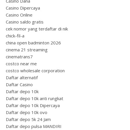
Casino Dana
Casino Dipercaya
Casino Online
Casino saldo gratis
cek nomor yang terdaftar di nik
chick-fil-a
china open badminton 2026
cinema 21 streaming
cinematrans7
costco near me
costco wholesale corporation
Daftar alternatif
Daftar Casino
Daftar depo 10k
Daftar depo 10k anti rungkat
Daftar depo 10k Dipercaya
Daftar depo 10k ovo
Daftar depo 5k 24 Jam
Daftar depo pulsa MANDIRI