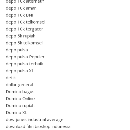
depo 10k alternatif
depo 10k aman
depo 10k BNI
depo 10k telkomsel
depo 10k tergacor
depo 5k rupiah
depo 5k telkomsel
depo pulsa
depo pulsa Populer
depo pulsa terbaik
depo pulsa XL
detik
dollar general
Domino bagus
Domino Online
Domino rupiah
Domino XL
dow jones industrial average
download film bioskop indonesia