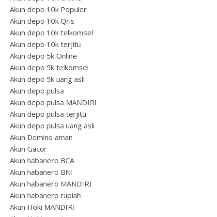
Akun depo 10k Populer
Akun depo 10k Qris
Akun depo 10k telkomsel
Akun depo 10k terjitu
Akun depo 5k Online
Akun depo 5k telkomsel
Akun depo 5k uang asli
Akun depo pulsa
Akun depo pulsa MANDIRI
Akun depo pulsa terjitu
Akun depo pulsa uang asli
Akun Domino aman
Akun Gacor
Akun habanero BCA
Akun habanero BNI
Akun habanero MANDIRI
Akun habanero rupiah
Akun Hoki MANDIRI