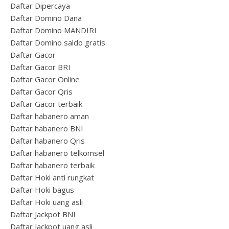
Daftar Dipercaya
Daftar Domino Dana
Daftar Domino MANDIRI
Daftar Domino saldo gratis
Daftar Gacor
Daftar Gacor BRI
Daftar Gacor Online
Daftar Gacor Qris
Daftar Gacor terbaik
Daftar habanero aman
Daftar habanero BNI
Daftar habanero Qris
Daftar habanero telkomsel
Daftar habanero terbaik
Daftar Hoki anti rungkat
Daftar Hoki bagus
Daftar Hoki uang asli
Daftar Jackpot BNI
Daftar Jackpot uang asli