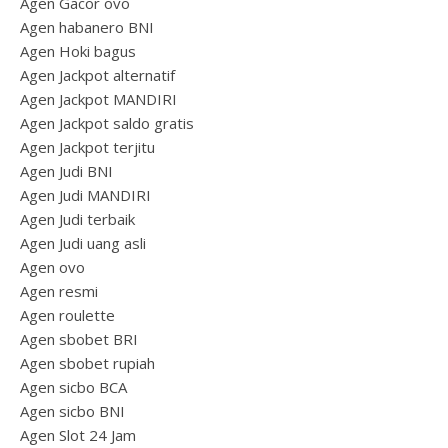
Agen Gacor ovo
Agen habanero BNI
Agen Hoki bagus
Agen Jackpot alternatif
Agen Jackpot MANDIRI
Agen Jackpot saldo gratis
Agen Jackpot terjitu
Agen Judi BNI
Agen Judi MANDIRI
Agen Judi terbaik
Agen Judi uang asli
Agen ovo
Agen resmi
Agen roulette
Agen sbobet BRI
Agen sbobet rupiah
Agen sicbo BCA
Agen sicbo BNI
Agen Slot 24 Jam