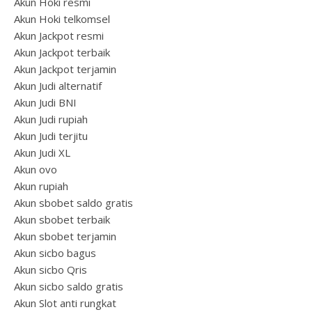
Akun Hoki resmi
Akun Hoki telkomsel
Akun Jackpot resmi
Akun Jackpot terbaik
Akun Jackpot terjamin
Akun Judi alternatif
Akun Judi BNI
Akun Judi rupiah
Akun Judi terjitu
Akun Judi XL
Akun ovo
Akun rupiah
Akun sbobet saldo gratis
Akun sbobet terbaik
Akun sbobet terjamin
Akun sicbo bagus
Akun sicbo Qris
Akun sicbo saldo gratis
Akun Slot anti rungkat