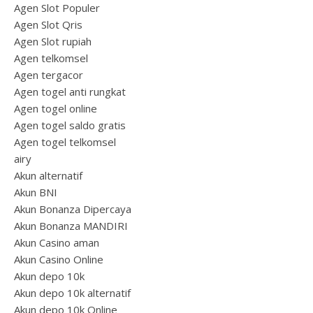
Agen Slot Populer
Agen Slot Qris
Agen Slot rupiah
Agen telkomsel
Agen tergacor
Agen togel anti rungkat
Agen togel online
Agen togel saldo gratis
Agen togel telkomsel
airy
Akun alternatif
Akun BNI
Akun Bonanza Dipercaya
Akun Bonanza MANDIRI
Akun Casino aman
Akun Casino Online
Akun depo 10k
Akun depo 10k alternatif
Akun depo 10k Online