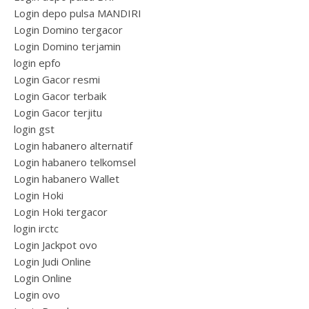
Login depo pulsa MANDIRI
Login Domino tergacor
Login Domino terjamin
login epfo
Login Gacor resmi
Login Gacor terbaik
Login Gacor terjitu
login gst
Login habanero alternatif
Login habanero telkomsel
Login habanero Wallet
Login Hoki
Login Hoki tergacor
login irctc
Login Jackpot ovo
Login Judi Online
Login Online
Login ovo