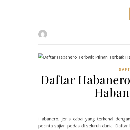
DAFT
Daftar Habanero 
Habane
Habanero, jenis cabai yang terkenal dengan
pecinta sajian pedas di seluruh dunia. Daft