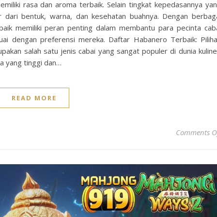
iliki rasa dan aroma terbaik. Selain tingkat kepedasannya ya
kur dari bentuk, warna, dan kesehatan buahnya. Dengan berbag
rbaik memiliki peran penting dalam membantu para pecinta cab
i dengan preferensi mereka. Daftar Habanero Terbaik: Pilih
kan salah satu jenis cabai yang sangat populer di dunia kuline
ya yang tinggi dan…
READ MORE
Comments O