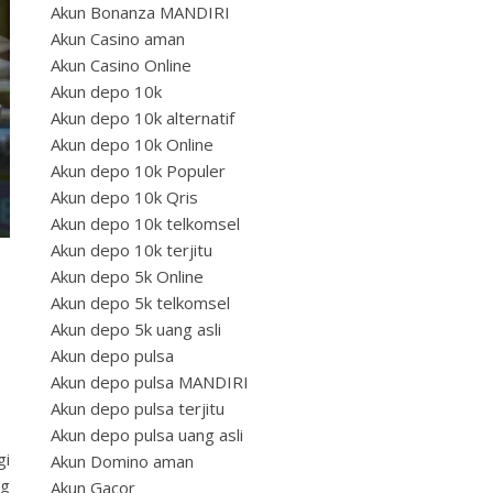
Akun Bonanza MANDIRI
Akun Casino aman
Akun Casino Online
Akun depo 10k
Akun depo 10k alternatif
Akun depo 10k Online
Akun depo 10k Populer
Akun depo 10k Qris
Akun depo 10k telkomsel
Akun depo 10k terjitu
Akun depo 5k Online
Akun depo 5k telkomsel
Akun depo 5k uang asli
Akun depo pulsa
Akun depo pulsa MANDIRI
Akun depo pulsa terjitu
Akun depo pulsa uang asli
gi
Akun Domino aman
ng
Akun Gacor