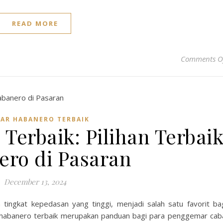
READ MORE
Comments O
AR HABANERO TERBAIK
Terbaik: Pilihan Terbai
ro di Pasaran
December 13, 2024
 tingkat kepedasan yang tinggi, menjadi salah satu favorit ba
ar habanero terbaik merupakan panduan bagi para penggemar cab