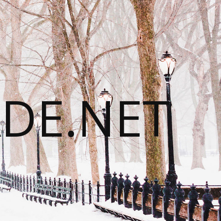
DE.NET