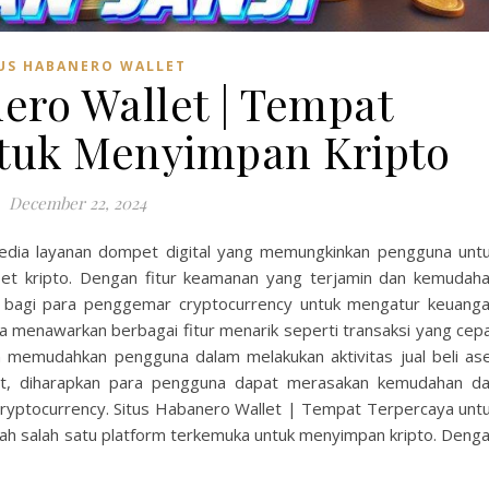
US HABANERO WALLET
ero Wallet | Tempat
tuk Menyimpan Kripto
December 22, 2024
yedia layanan dompet digital yang memungkinkan pengguna unt
et kripto. Dengan fitur keamanan yang terjamin dan kemudah
aik bagi para penggemar cryptocurrency untuk mengatur keuang
uga menawarkan berbagai fitur menarik seperti transaksi yang cep
n memudahkan pengguna dalam melakukan aktivitas jual beli as
et, diharapkan para pengguna dapat merasakan kemudahan d
yptocurrency. Situs Habanero Wallet | Tempat Terpercaya unt
ah salah satu platform terkemuka untuk menyimpan kripto. Deng