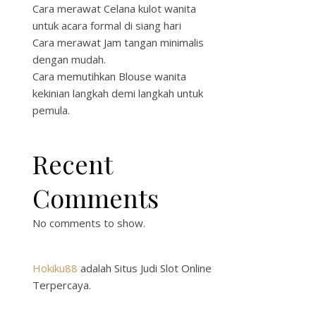
Cara merawat Celana kulot wanita
untuk acara formal di siang hari
Cara merawat Jam tangan minimalis
dengan mudah.
Cara memutihkan Blouse wanita
kekinian langkah demi langkah untuk
pemula.
Recent
Comments
No comments to show.
Hokiku88
adalah Situs Judi Slot Online
Terpercaya.