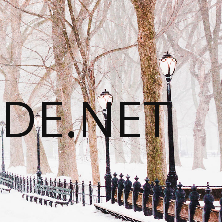
DE.NET