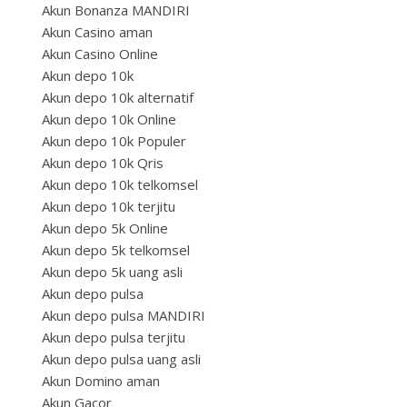
Akun Bonanza MANDIRI
Akun Casino aman
Akun Casino Online
Akun depo 10k
Akun depo 10k alternatif
Akun depo 10k Online
Akun depo 10k Populer
Akun depo 10k Qris
Akun depo 10k telkomsel
Akun depo 10k terjitu
Akun depo 5k Online
Akun depo 5k telkomsel
Akun depo 5k uang asli
Akun depo pulsa
Akun depo pulsa MANDIRI
Akun depo pulsa terjitu
Akun depo pulsa uang asli
Akun Domino aman
Akun Gacor