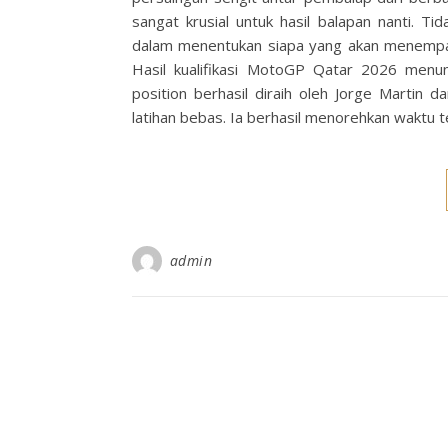
sangat krusial untuk hasil balapan nanti. T
dalam menentukan siapa yang akan menempati 
Hasil kualifikasi MotoGP Qatar 2026 menu
position berhasil diraih oleh Jorge Martin 
latihan bebas. Ia berhasil menorehkan waktu 
admin