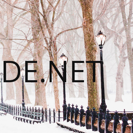
DE.NET