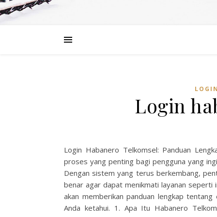
LOGI
Login ha
Login Habanero Telkomsel: Panduan Lengk
proses yang penting bagi pengguna yang ingi
Dengan sistem yang terus berkembang, pent
benar agar dapat menikmati layanan seperti int
akan memberikan panduan lengkap tentang c
Anda ketahui. 1. Apa Itu Habanero Telkom