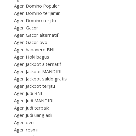
Agen Domino Populer
Agen Domino terjamin
Agen Domino terjitu
Agen Gacor
Agen Gacor alternatif
Agen Gacor ovo
Agen habanero BNI
Agen Hoki bagus
Agen Jackpot alternatif
Agen Jackpot MANDIRI
Agen Jackpot saldo gratis
Agen Jackpot terjitu
Agen Judi BNI
Agen Judi MANDIRI
Agen Judi terbaik
Agen Judi uang asli
Agen ovo
Agen resmi