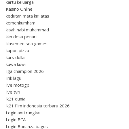
kartu keluarga
Kasino Online
kedutan mata kiri atas
kemenkumham
kisah nabi muhammad
kkn desa penari
klasemen sea games
kupon pizza
kurs dollar
kuwa kuwi
liga champion 2026
lirik lagu
live motogp
live tvri
lk21 dunia
lk21 film indonesia terbaru 2026
Login anti rungkat
Login BCA
Login Bonanza bagus