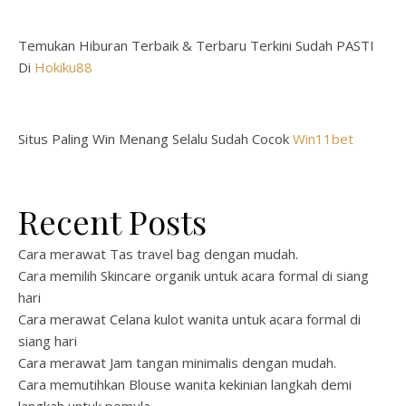
Temukan Hiburan Terbaik & Terbaru Terkini Sudah PASTI
Di
Hokiku88
Situs Paling Win Menang Selalu Sudah Cocok
Win11bet
Recent Posts
Cara merawat Tas travel bag dengan mudah.
Cara memilih Skincare organik untuk acara formal di siang
hari
Cara merawat Celana kulot wanita untuk acara formal di
siang hari
Cara merawat Jam tangan minimalis dengan mudah.
Cara memutihkan Blouse wanita kekinian langkah demi