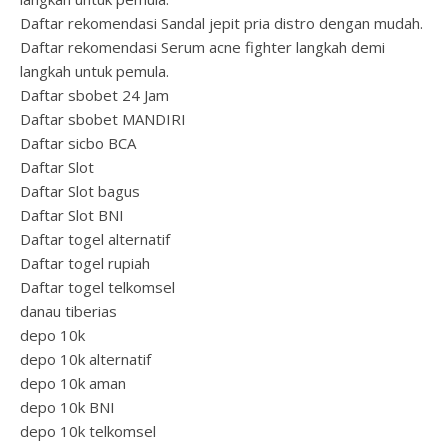
Daftar rekomendasi Sandal jepit pria distro dengan mudah.
Daftar rekomendasi Serum acne fighter langkah demi
langkah untuk pemula.
Daftar sbobet 24 Jam
Daftar sbobet MANDIRI
Daftar sicbo BCA
Daftar Slot
Daftar Slot bagus
Daftar Slot BNI
Daftar togel alternatif
Daftar togel rupiah
Daftar togel telkomsel
danau tiberias
depo 10k
depo 10k alternatif
depo 10k aman
depo 10k BNI
depo 10k telkomsel