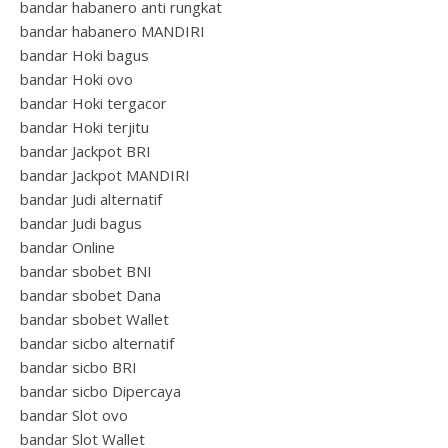
bandar habanero anti rungkat
bandar habanero MANDIRI
bandar Hoki bagus
bandar Hoki ovo
bandar Hoki tergacor
bandar Hoki terjitu
bandar Jackpot BRI
bandar Jackpot MANDIRI
bandar Judi alternatif
bandar Judi bagus
bandar Online
bandar sbobet BNI
bandar sbobet Dana
bandar sbobet Wallet
bandar sicbo alternatif
bandar sicbo BRI
bandar sicbo Dipercaya
bandar Slot ovo
bandar Slot Wallet