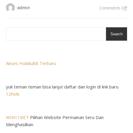
on 
admin
Comments Off
Search
Akses Hokiku88 Terbaru
yuk teman teman bisa lanjut daftar dan login di link baru
12hoki
WIN11BET
Pilihan Website Permainan Seru Dan
Menghasilkan