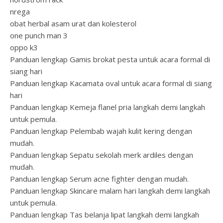
nrega
obat herbal asam urat dan kolesterol
one punch man 3
oppo k3
Panduan lengkap Gamis brokat pesta untuk acara formal di
siang hari
Panduan lengkap Kacamata oval untuk acara formal di siang
hari
Panduan lengkap Kemeja flanel pria langkah demi langkah
untuk pemula.
Panduan lengkap Pelembab wajah kulit kering dengan
mudah.
Panduan lengkap Sepatu sekolah merk ardiles dengan
mudah.
Panduan lengkap Serum acne fighter dengan mudah.
Panduan lengkap Skincare malam hari langkah demi langkah
untuk pemula.
Panduan lengkap Tas belanja lipat langkah demi langkah