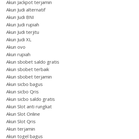
Akun Jackpot terjamin
Akun Judi alternatif
Akun Judi BNI
Akun Judi rupiah
Akun Judi terjitu
Akun Judi XL
Akun ovo
Akun rupiah
Akun sbobet saldo gratis
Akun sbobet terbaik
Akun sbobet terjamin
Akun sicbo bagus
Akun sicbo Qris
Akun sicbo saldo gratis
Akun Slot anti rungkat
Akun Slot Online
Akun Slot Qris
Akun terjamin
Akun togel bagus