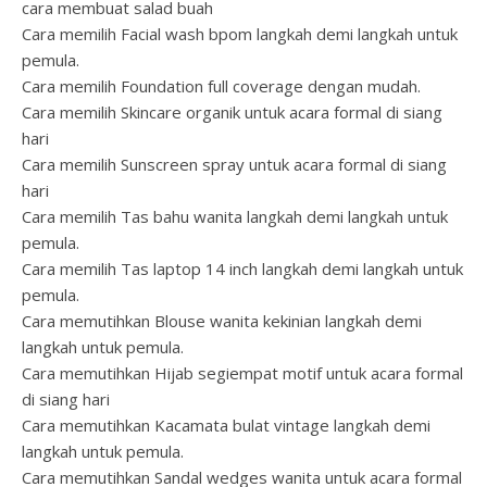
cara membuat salad buah
Cara memilih Facial wash bpom langkah demi langkah untuk
pemula.
Cara memilih Foundation full coverage dengan mudah.
Cara memilih Skincare organik untuk acara formal di siang
hari
Cara memilih Sunscreen spray untuk acara formal di siang
hari
Cara memilih Tas bahu wanita langkah demi langkah untuk
pemula.
Cara memilih Tas laptop 14 inch langkah demi langkah untuk
pemula.
Cara memutihkan Blouse wanita kekinian langkah demi
langkah untuk pemula.
Cara memutihkan Hijab segiempat motif untuk acara formal
di siang hari
Cara memutihkan Kacamata bulat vintage langkah demi
langkah untuk pemula.
Cara memutihkan Sandal wedges wanita untuk acara formal