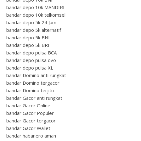
bandar depo 10k MANDIRI
bandar depo 10k telkomsel
bandar depo 5k 24 Jam
bandar depo 5k alternatif
bandar depo 5k BNI
bandar depo 5k BRI
bandar depo pulsa BCA
bandar depo pulsa ovo
bandar depo pulsa XL
bandar Domino anti rungkat
bandar Domino tergacor
bandar Domino terjitu
bandar Gacor anti rungkat
bandar Gacor Online
bandar Gacor Populer
bandar Gacor tergacor
bandar Gacor Wallet
bandar habanero aman