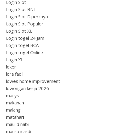
Login Slot
Login Slot BNI
Login Slot Dipercaya
Login Slot Populer
Login Slot XL
Login togel 24 Jam
Login togel BCA
Login togel Online
Login XL
loker
lora fadil
lowes home improvement
lowongan kerja 2026
macys
makanan
malang
matahari
maulid nabi
mauro icardi