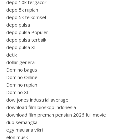
depo 10k tergacor
depo 5k rupiah
depo 5k telkomsel
depo pulsa
depo pulsa Populer
depo pulsa terbaik
depo pulsa XL
detik
dollar general
Domino bagus
Domino Online
Domino rupiah
Domino XL
dow jones industrial average
download film bioskop indonesia
download film preman pensiun 2026 full movie
duo semangka
egy maulana vikri
elon musk