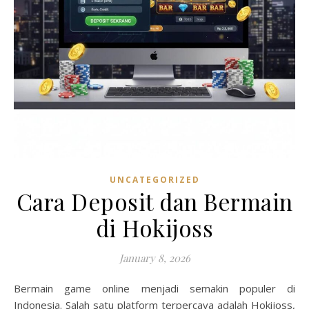
UNCATEGORIZED
Cara Deposit dan Bermain
di Hokijoss
January 8, 2026
Bermain game online menjadi semakin populer di
Indonesia. Salah satu platform terpercaya adalah Hokijoss,