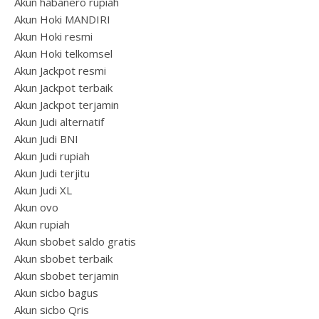
Akun habanero rupiah
Akun Hoki MANDIRI
Akun Hoki resmi
Akun Hoki telkomsel
Akun Jackpot resmi
Akun Jackpot terbaik
Akun Jackpot terjamin
Akun Judi alternatif
Akun Judi BNI
Akun Judi rupiah
Akun Judi terjitu
Akun Judi XL
Akun ovo
Akun rupiah
Akun sbobet saldo gratis
Akun sbobet terbaik
Akun sbobet terjamin
Akun sicbo bagus
Akun sicbo Qris