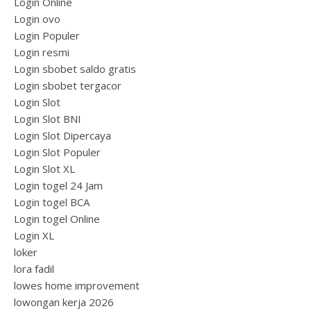
Login Online
Login ovo
Login Populer
Login resmi
Login sbobet saldo gratis
Login sbobet tergacor
Login Slot
Login Slot BNI
Login Slot Dipercaya
Login Slot Populer
Login Slot XL
Login togel 24 Jam
Login togel BCA
Login togel Online
Login XL
loker
lora fadil
lowes home improvement
lowongan kerja 2026