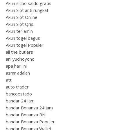
Akun sicbo saldo gratis
Akun Slot anti rungkat
Akun Slot Online
Akun Slot Qris
Akun terjamin
Akun togel bagus
Akun togel Populer
all the butlers
ani yudhoyono
apa hari ini
asmr adalah
att
auto trader
bancoestado
bandar 24 Jam
bandar Bonanza 24 Jam
bandar Bonanza BNI
bandar Bonanza Populer
bandar Bonanza Wallet