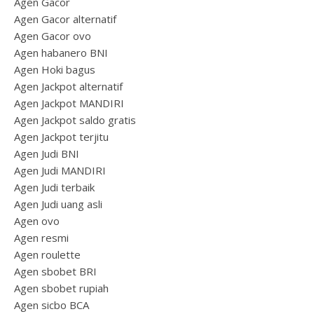
Agen Gacor
Agen Gacor alternatif
Agen Gacor ovo
Agen habanero BNI
Agen Hoki bagus
Agen Jackpot alternatif
Agen Jackpot MANDIRI
Agen Jackpot saldo gratis
Agen Jackpot terjitu
Agen Judi BNI
Agen Judi MANDIRI
Agen Judi terbaik
Agen Judi uang asli
Agen ovo
Agen resmi
Agen roulette
Agen sbobet BRI
Agen sbobet rupiah
Agen sicbo BCA