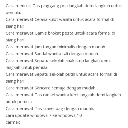
Cara mencuci Tas pinggang pria langkah demi langkah untuk
pemula.
Cara merawat Celana kulot wanita untuk acara formal di
siang hari
Cara merawat Gamis brokat pesta untuk acara formal di
siang hari
Cara merawat Jam tangan minimalis dengan mudah.
Cara merawat Sandal wanita tali dengan mudah.
Cara merawat Sepatu sekolah anak smp langkah demi
langkah untuk pemula.
Cara merawat Sepatu sekolah putih untuk acara formal di
siang hari
Cara merawat Skincare remaja dengan mudah.
Cara merawat Tas ransel wanita kecil langkah demi langkah
untuk pemula.
Cara merawat Tas travel bag dengan mudah.
cara update windows 7 ke windows 10
carmax