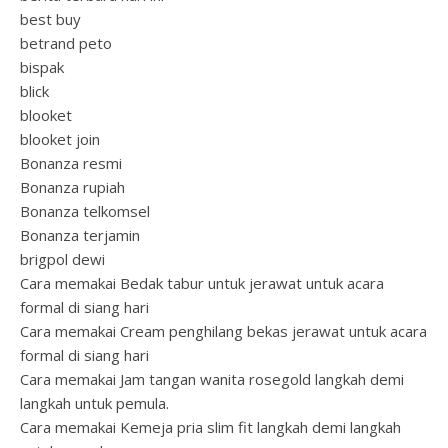
best buy
betrand peto
bispak
blick
blooket
blooket join
Bonanza resmi
Bonanza rupiah
Bonanza telkomsel
Bonanza terjamin
brigpol dewi
Cara memakai Bedak tabur untuk jerawat untuk acara
formal di siang hari
Cara memakai Cream penghilang bekas jerawat untuk acara
formal di siang hari
Cara memakai Jam tangan wanita rosegold langkah demi
langkah untuk pemula.
Cara memakai Kemeja pria slim fit langkah demi langkah