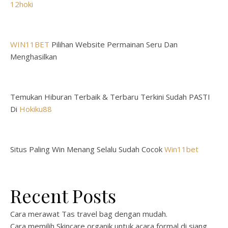
12hoki
WIN11BET
Pilihan Website Permainan Seru Dan
Menghasilkan
Temukan Hiburan Terbaik & Terbaru Terkini Sudah PASTI
Di
Hokiku88
Situs Paling Win Menang Selalu Sudah Cocok
Win11bet
Recent Posts
Cara merawat Tas travel bag dengan mudah.
Cara memilih Skincare organik untuk acara formal di siang