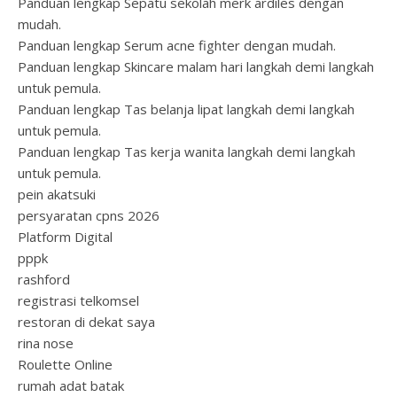
Panduan lengkap Sepatu sekolah merk ardiles dengan
mudah.
Panduan lengkap Serum acne fighter dengan mudah.
Panduan lengkap Skincare malam hari langkah demi langkah
untuk pemula.
Panduan lengkap Tas belanja lipat langkah demi langkah
untuk pemula.
Panduan lengkap Tas kerja wanita langkah demi langkah
untuk pemula.
pein akatsuki
persyaratan cpns 2026
Platform Digital
pppk
rashford
registrasi telkomsel
restoran di dekat saya
rina nose
Roulette Online
rumah adat batak