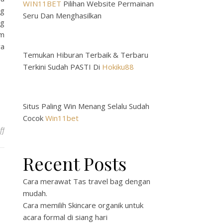
WIN11BET
Pilihan Website Permainan
ng
Seru Dan Menghasilkan
ng
am
ya
Temukan Hiburan Terbaik & Terbaru
Terkini Sudah PASTI Di
Hokiku88
Situs Paling Win Menang Selalu Sudah
Cocok
Win11bet
on Marcus Rashford: Perjalanan Karier, Prestasi, dan Dampaknya 
ff
Recent Posts
Cara merawat Tas travel bag dengan
mudah.
Cara memilih Skincare organik untuk
acara formal di siang hari