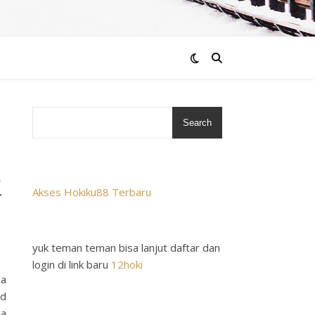
Search
k
Akses Hokiku88 Terbaru
yuk teman teman bisa lanjut daftar dan
login di link baru
12hoki
da
ed
ya