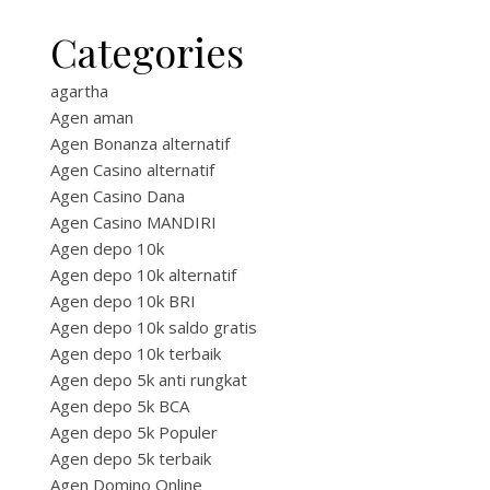
Categories
agartha
Agen aman
Agen Bonanza alternatif
Agen Casino alternatif
Agen Casino Dana
Agen Casino MANDIRI
Agen depo 10k
Agen depo 10k alternatif
Agen depo 10k BRI
Agen depo 10k saldo gratis
Agen depo 10k terbaik
Agen depo 5k anti rungkat
Agen depo 5k BCA
Agen depo 5k Populer
Agen depo 5k terbaik
Agen Domino Online