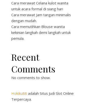
Cara merawat Celana kulot wanita
untuk acara formal di siang hari
Cara merawat Jam tangan minimalis
dengan mudah.
Cara memutihkan Blouse wanita
kekinian langkah demi langkah untuk
pemula.
Recent
Comments
No comments to show.
Hokiku88
adalah Situs Judi Slot Online
Terpercaya.