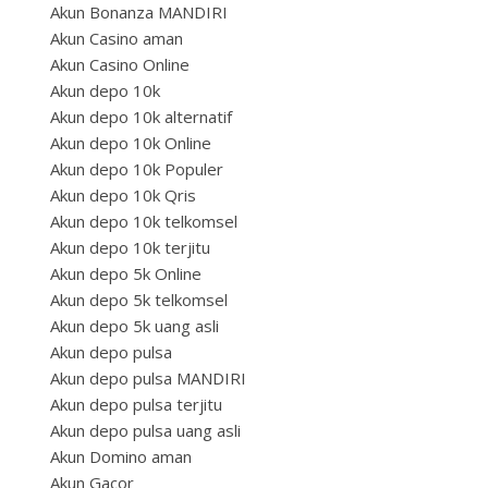
Akun Bonanza MANDIRI
Akun Casino aman
Akun Casino Online
Akun depo 10k
Akun depo 10k alternatif
Akun depo 10k Online
Akun depo 10k Populer
Akun depo 10k Qris
Akun depo 10k telkomsel
Akun depo 10k terjitu
Akun depo 5k Online
Akun depo 5k telkomsel
Akun depo 5k uang asli
Akun depo pulsa
Akun depo pulsa MANDIRI
Akun depo pulsa terjitu
Akun depo pulsa uang asli
Akun Domino aman
Akun Gacor