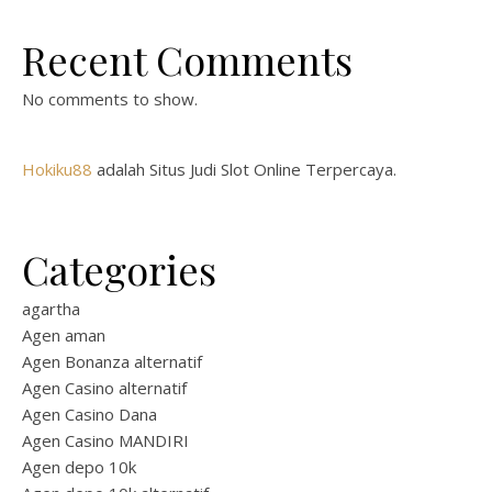
Recent Comments
No comments to show.
Hokiku88
adalah Situs Judi Slot Online Terpercaya.
Categories
agartha
Agen aman
Agen Bonanza alternatif
Agen Casino alternatif
Agen Casino Dana
Agen Casino MANDIRI
Agen depo 10k