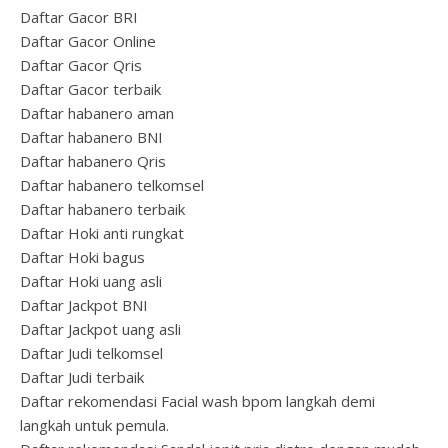
Daftar Gacor BRI
Daftar Gacor Online
Daftar Gacor Qris
Daftar Gacor terbaik
Daftar habanero aman
Daftar habanero BNI
Daftar habanero Qris
Daftar habanero telkomsel
Daftar habanero terbaik
Daftar Hoki anti rungkat
Daftar Hoki bagus
Daftar Hoki uang asli
Daftar Jackpot BNI
Daftar Jackpot uang asli
Daftar Judi telkomsel
Daftar Judi terbaik
Daftar rekomendasi Facial wash bpom langkah demi
langkah untuk pemula.