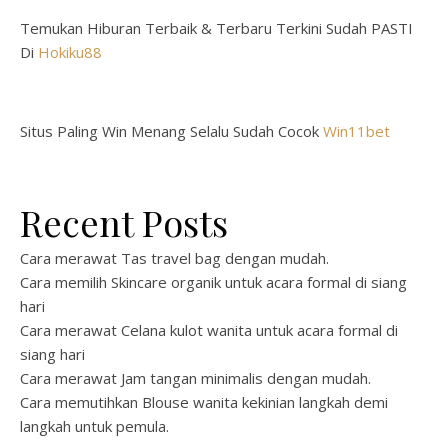
Temukan Hiburan Terbaik & Terbaru Terkini Sudah PASTI
Di
Hokiku88
Situs Paling Win Menang Selalu Sudah Cocok
Win11bet
Recent Posts
Cara merawat Tas travel bag dengan mudah.
Cara memilih Skincare organik untuk acara formal di siang
hari
Cara merawat Celana kulot wanita untuk acara formal di
siang hari
Cara merawat Jam tangan minimalis dengan mudah.
Cara memutihkan Blouse wanita kekinian langkah demi
langkah untuk pemula.