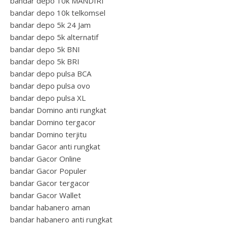
bandar depo 10k MANDIRI
bandar depo 10k telkomsel
bandar depo 5k 24 Jam
bandar depo 5k alternatif
bandar depo 5k BNI
bandar depo 5k BRI
bandar depo pulsa BCA
bandar depo pulsa ovo
bandar depo pulsa XL
bandar Domino anti rungkat
bandar Domino tergacor
bandar Domino terjitu
bandar Gacor anti rungkat
bandar Gacor Online
bandar Gacor Populer
bandar Gacor tergacor
bandar Gacor Wallet
bandar habanero aman
bandar habanero anti rungkat