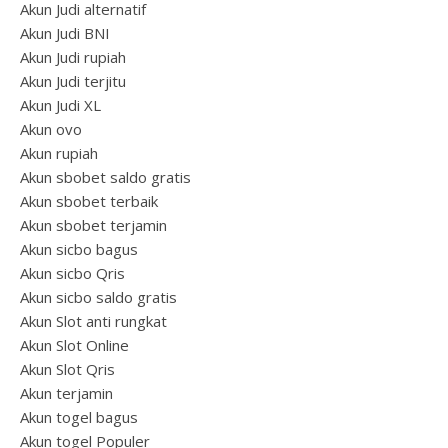
Akun Judi alternatif
Akun Judi BNI
Akun Judi rupiah
Akun Judi terjitu
Akun Judi XL
Akun ovo
Akun rupiah
Akun sbobet saldo gratis
Akun sbobet terbaik
Akun sbobet terjamin
Akun sicbo bagus
Akun sicbo Qris
Akun sicbo saldo gratis
Akun Slot anti rungkat
Akun Slot Online
Akun Slot Qris
Akun terjamin
Akun togel bagus
Akun togel Populer