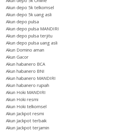
Akun depo 5k Online
Akun depo 5k telkomsel
Akun depo 5k uang asli
Akun depo pulsa
Akun depo pulsa MANDIRI
Akun depo pulsa terjitu
Akun depo pulsa uang asli
Akun Domino aman
Akun Gacor
Akun habanero BCA
Akun habanero BNI
Akun habanero MANDIRI
Akun habanero rupiah
Akun Hoki MANDIRI
Akun Hoki resmi
Akun Hoki telkomsel
Akun Jackpot resmi
Akun Jackpot terbaik
Akun Jackpot terjamin