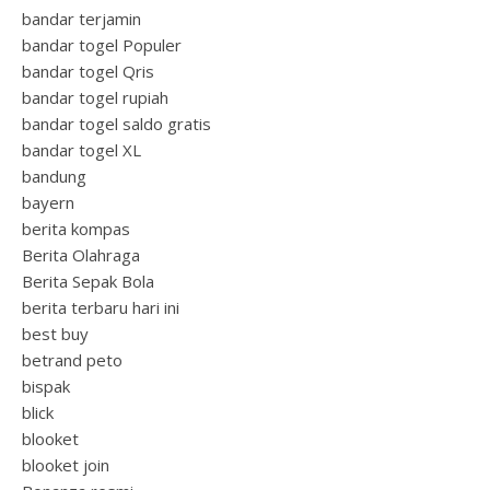
bandar terjamin
bandar togel Populer
bandar togel Qris
bandar togel rupiah
bandar togel saldo gratis
bandar togel XL
bandung
bayern
berita kompas
Berita Olahraga
Berita Sepak Bola
berita terbaru hari ini
best buy
betrand peto
bispak
blick
blooket
blooket join