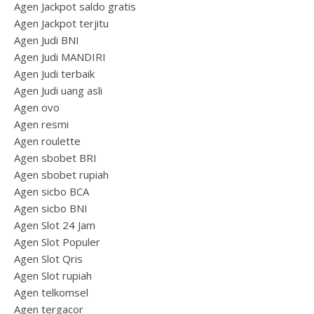
Agen Jackpot saldo gratis
Agen Jackpot terjitu
Agen Judi BNI
Agen Judi MANDIRI
Agen Judi terbaik
Agen Judi uang asli
Agen ovo
Agen resmi
Agen roulette
Agen sbobet BRI
Agen sbobet rupiah
Agen sicbo BCA
Agen sicbo BNI
Agen Slot 24 Jam
Agen Slot Populer
Agen Slot Qris
Agen Slot rupiah
Agen telkomsel
Agen tergacor