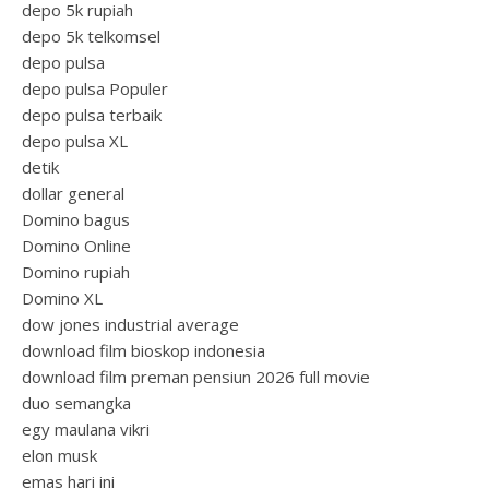
depo 5k rupiah
depo 5k telkomsel
depo pulsa
depo pulsa Populer
depo pulsa terbaik
depo pulsa XL
detik
dollar general
Domino bagus
Domino Online
Domino rupiah
Domino XL
dow jones industrial average
download film bioskop indonesia
download film preman pensiun 2026 full movie
duo semangka
egy maulana vikri
elon musk
emas hari ini