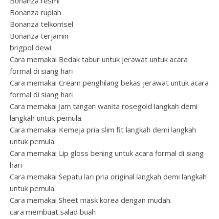
Bonanza resmi
Bonanza rupiah
Bonanza telkomsel
Bonanza terjamin
brigpol dewi
Cara memakai Bedak tabur untuk jerawat untuk acara
formal di siang hari
Cara memakai Cream penghilang bekas jerawat untuk acara
formal di siang hari
Cara memakai Jam tangan wanita rosegold langkah demi
langkah untuk pemula.
Cara memakai Kemeja pria slim fit langkah demi langkah
untuk pemula.
Cara memakai Lip gloss bening untuk acara formal di siang
hari
Cara memakai Sepatu lari pria original langkah demi langkah
untuk pemula.
Cara memakai Sheet mask korea dengan mudah.
cara membuat salad buah