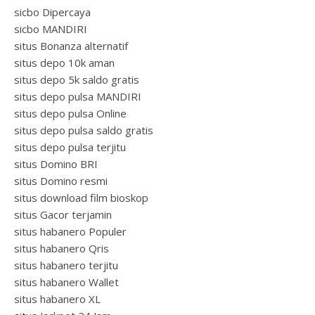
sicbo Dipercaya
sicbo MANDIRI
situs Bonanza alternatif
situs depo 10k aman
situs depo 5k saldo gratis
situs depo pulsa MANDIRI
situs depo pulsa Online
situs depo pulsa saldo gratis
situs depo pulsa terjitu
situs Domino BRI
situs Domino resmi
situs download film bioskop
situs Gacor terjamin
situs habanero Populer
situs habanero Qris
situs habanero terjitu
situs habanero Wallet
situs habanero XL