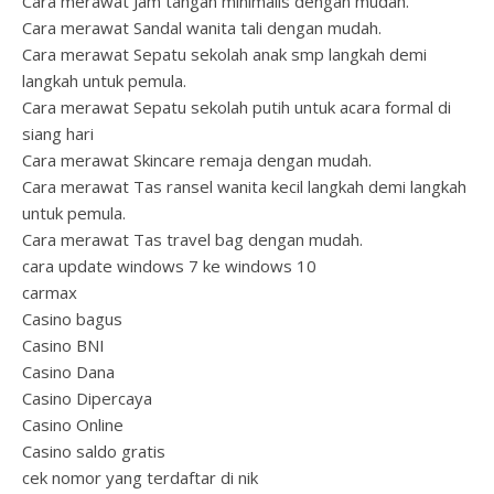
Cara merawat Jam tangan minimalis dengan mudah.
Cara merawat Sandal wanita tali dengan mudah.
Cara merawat Sepatu sekolah anak smp langkah demi
langkah untuk pemula.
Cara merawat Sepatu sekolah putih untuk acara formal di
siang hari
Cara merawat Skincare remaja dengan mudah.
Cara merawat Tas ransel wanita kecil langkah demi langkah
untuk pemula.
Cara merawat Tas travel bag dengan mudah.
cara update windows 7 ke windows 10
carmax
Casino bagus
Casino BNI
Casino Dana
Casino Dipercaya
Casino Online
Casino saldo gratis
cek nomor yang terdaftar di nik