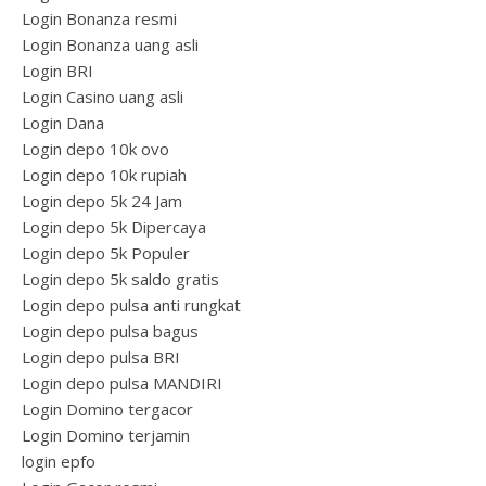
Login Bonanza resmi
Login Bonanza uang asli
Login BRI
Login Casino uang asli
Login Dana
Login depo 10k ovo
Login depo 10k rupiah
Login depo 5k 24 Jam
Login depo 5k Dipercaya
Login depo 5k Populer
Login depo 5k saldo gratis
Login depo pulsa anti rungkat
Login depo pulsa bagus
Login depo pulsa BRI
Login depo pulsa MANDIRI
Login Domino tergacor
Login Domino terjamin
login epfo