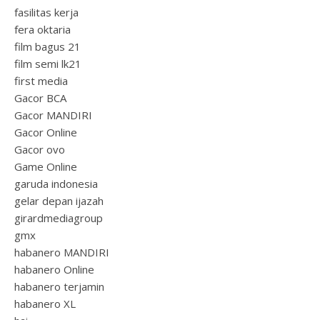
fasilitas kerja
fera oktaria
film bagus 21
film semi lk21
first media
Gacor BCA
Gacor MANDIRI
Gacor Online
Gacor ovo
Game Online
garuda indonesia
gelar depan ijazah
girardmediagroup
gmx
habanero MANDIRI
habanero Online
habanero terjamin
habanero XL