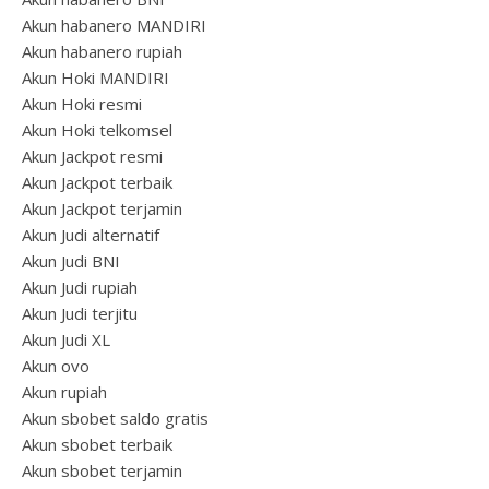
Akun habanero MANDIRI
Akun habanero rupiah
Akun Hoki MANDIRI
Akun Hoki resmi
Akun Hoki telkomsel
Akun Jackpot resmi
Akun Jackpot terbaik
Akun Jackpot terjamin
Akun Judi alternatif
Akun Judi BNI
Akun Judi rupiah
Akun Judi terjitu
Akun Judi XL
Akun ovo
Akun rupiah
Akun sbobet saldo gratis
Akun sbobet terbaik
Akun sbobet terjamin