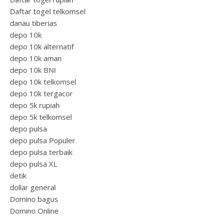
Daftar togel telkomsel
danau tiberias
depo 10k
depo 10k alternatif
depo 10k aman
depo 10k BNI
depo 10k telkomsel
depo 10k tergacor
depo 5k rupiah
depo 5k telkomsel
depo pulsa
depo pulsa Populer
depo pulsa terbaik
depo pulsa XL
detik
dollar general
Domino bagus
Domino Online