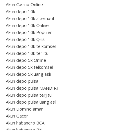
Akun Casino Online
Akun depo 10k
Akun depo 10k alternatif
Akun depo 10k Online
Akun depo 10k Populer
Akun depo 10k Qris
Akun depo 10k telkomsel
Akun depo 10k terjitu
Akun depo 5k Online
Akun depo 5k telkomsel
Akun depo 5k uang asli
Akun depo pulsa
Akun depo pulsa MANDIRI
Akun depo pulsa terjitu
Akun depo pulsa uang asli
Akun Domino aman
Akun Gacor
Akun habanero BCA
Akun habanero BNI