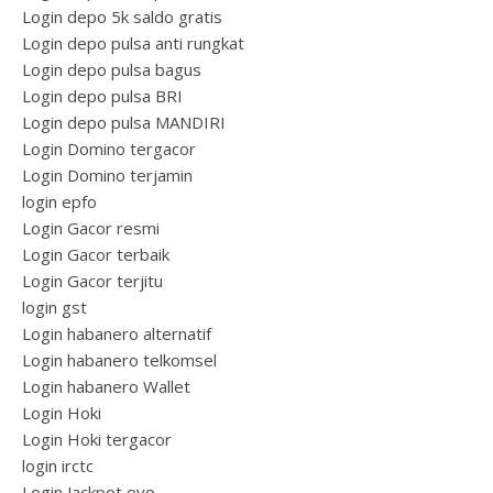
Login depo 5k saldo gratis
Login depo pulsa anti rungkat
Login depo pulsa bagus
Login depo pulsa BRI
Login depo pulsa MANDIRI
Login Domino tergacor
Login Domino terjamin
login epfo
Login Gacor resmi
Login Gacor terbaik
Login Gacor terjitu
login gst
Login habanero alternatif
Login habanero telkomsel
Login habanero Wallet
Login Hoki
Login Hoki tergacor
login irctc
Login Jackpot ovo