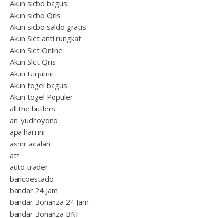
Akun sicbo bagus
Akun sicbo Qris
Akun sicbo saldo gratis
Akun Slot anti rungkat
Akun Slot Online
Akun Slot Qris
Akun terjamin
Akun togel bagus
Akun togel Populer
all the butlers
ani yudhoyono
apa hari ini
asmr adalah
att
auto trader
bancoestado
bandar 24 Jam
bandar Bonanza 24 Jam
bandar Bonanza BNI