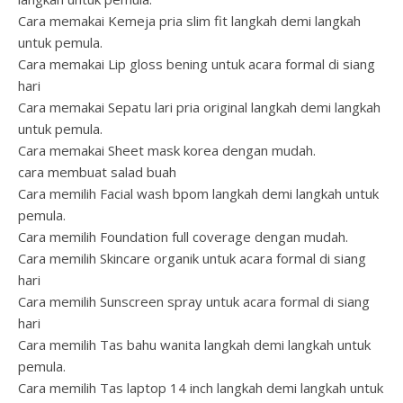
Cara memakai Kemeja pria slim fit langkah demi langkah
untuk pemula.
Cara memakai Lip gloss bening untuk acara formal di siang
hari
Cara memakai Sepatu lari pria original langkah demi langkah
untuk pemula.
Cara memakai Sheet mask korea dengan mudah.
cara membuat salad buah
Cara memilih Facial wash bpom langkah demi langkah untuk
pemula.
Cara memilih Foundation full coverage dengan mudah.
Cara memilih Skincare organik untuk acara formal di siang
hari
Cara memilih Sunscreen spray untuk acara formal di siang
hari
Cara memilih Tas bahu wanita langkah demi langkah untuk
pemula.
Cara memilih Tas laptop 14 inch langkah demi langkah untuk