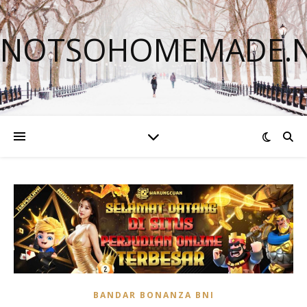
NOTSOHOMEMADE.
BANDAR BONANZA BNI