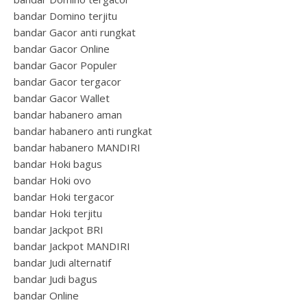
bandar Domino terjitu
bandar Gacor anti rungkat
bandar Gacor Online
bandar Gacor Populer
bandar Gacor tergacor
bandar Gacor Wallet
bandar habanero aman
bandar habanero anti rungkat
bandar habanero MANDIRI
bandar Hoki bagus
bandar Hoki ovo
bandar Hoki tergacor
bandar Hoki terjitu
bandar Jackpot BRI
bandar Jackpot MANDIRI
bandar Judi alternatif
bandar Judi bagus
bandar Online