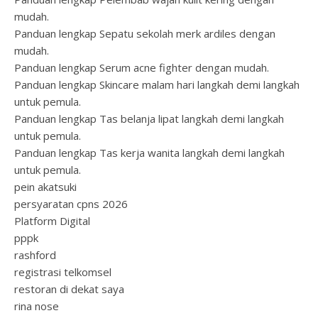
mudah.
Panduan lengkap Sepatu sekolah merk ardiles dengan
mudah.
Panduan lengkap Serum acne fighter dengan mudah.
Panduan lengkap Skincare malam hari langkah demi langkah
untuk pemula.
Panduan lengkap Tas belanja lipat langkah demi langkah
untuk pemula.
Panduan lengkap Tas kerja wanita langkah demi langkah
untuk pemula.
pein akatsuki
persyaratan cpns 2026
Platform Digital
pppk
rashford
registrasi telkomsel
restoran di dekat saya
rina nose