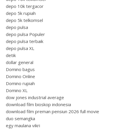
depo 10k tergacor
depo 5k rupiah
depo 5k telkomsel
depo pulsa
depo pulsa Populer
depo pulsa terbaik
depo pulsa XL
detik
dollar general
Domino bagus
Domino Online
Domino rupiah
Domino XL
dow jones industrial average
download film bioskop indonesia
download film preman pensiun 2026 full movie
duo semangka
egy maulana vikri