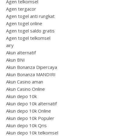
Agen telkomsel
Agen tergacor
Agen togel anti rungkat
Agen togel online
Agen togel saldo gratis
Agen togel telkomsel
airy
Akun alternatif
Akun BNI
Akun Bonanza Dipercaya
Akun Bonanza MANDIRI
Akun Casino aman
Akun Casino Online
Akun depo 10k
Akun depo 10k alternatif
Akun depo 10k Online
Akun depo 10k Populer
Akun depo 10k Qris
Akun depo 10k telkomsel