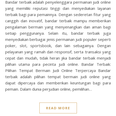
Bandar terbaik adalah penyelenggara permainan judi online
yang memiliki reputasi tinggi dan menyediakan layanan
terbaik bagi para pemainnya. Dengan sederetan fitur yang
canggih dan inovatif, bandar terbaik mampu memberikan
pengalaman bermain yang menyenangkan dan aman bagi
setiap penggunanya. Selain itu, bandar terbaik juga
menyediakan berbagai jenis permainan judi populer seperti
poker, slot, sportsbook, dan lain sebagainya. Dengan
pelayanan yang ramah dan responsif, serta transaksi yang
cepat dan mudah, tidak heran jika bandar terbaik menjadi
pilihan utama para pecinta judi online. Bandar Terbaik:
Pilihan Tempat Bermain Judi Online Terpercaya Bandar
terbaik adalah pilihan tempat bermain judi online yang
dapat dipercaya dan memberikan keuntungan bagi para
pemain. Dalam dunia perjudian online, pemilihan…
READ MORE