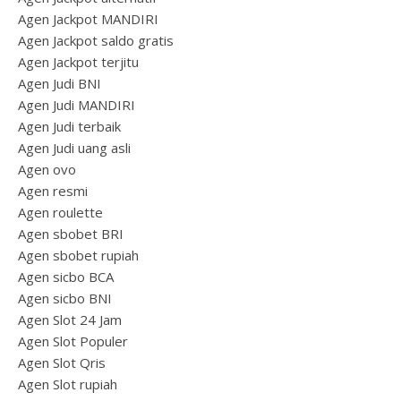
Agen Jackpot MANDIRI
Agen Jackpot saldo gratis
Agen Jackpot terjitu
Agen Judi BNI
Agen Judi MANDIRI
Agen Judi terbaik
Agen Judi uang asli
Agen ovo
Agen resmi
Agen roulette
Agen sbobet BRI
Agen sbobet rupiah
Agen sicbo BCA
Agen sicbo BNI
Agen Slot 24 Jam
Agen Slot Populer
Agen Slot Qris
Agen Slot rupiah