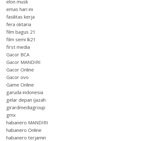
elon musk
emas hari ini
fasilitas kerja
fera oktaria
film bagus 21
film semi lk21
first media
Gacor BCA
Gacor MANDIRI
Gacor Online
Gacor ovo
Game Online
garuda indonesia
gelar depan ijazah
girardmediagroup
gmx
habanero MANDIRI
habanero Online
habanero terjamin