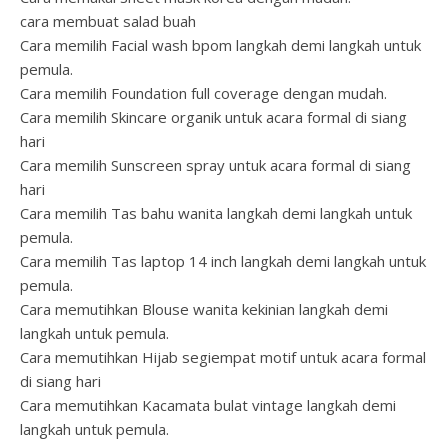
cara membuat salad buah
Cara memilih Facial wash bpom langkah demi langkah untuk
pemula.
Cara memilih Foundation full coverage dengan mudah.
Cara memilih Skincare organik untuk acara formal di siang
hari
Cara memilih Sunscreen spray untuk acara formal di siang
hari
Cara memilih Tas bahu wanita langkah demi langkah untuk
pemula.
Cara memilih Tas laptop 14 inch langkah demi langkah untuk
pemula.
Cara memutihkan Blouse wanita kekinian langkah demi
langkah untuk pemula.
Cara memutihkan Hijab segiempat motif untuk acara formal
di siang hari
Cara memutihkan Kacamata bulat vintage langkah demi
langkah untuk pemula.