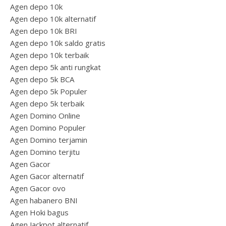
Agen depo 10k
Agen depo 10k alternatif
Agen depo 10k BRI
Agen depo 10k saldo gratis
Agen depo 10k terbaik
Agen depo 5k anti rungkat
Agen depo 5k BCA
Agen depo 5k Populer
Agen depo 5k terbaik
Agen Domino Online
Agen Domino Populer
Agen Domino terjamin
Agen Domino terjitu
Agen Gacor
Agen Gacor alternatif
Agen Gacor ovo
Agen habanero BNI
Agen Hoki bagus
Agen Jackpot alternatif