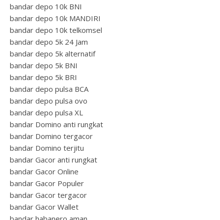
bandar depo 10k BNI
bandar depo 10k MANDIRI
bandar depo 10k telkomsel
bandar depo 5k 24 Jam
bandar depo 5k alternatif
bandar depo 5k BNI
bandar depo 5k BRI
bandar depo pulsa BCA
bandar depo pulsa ovo
bandar depo pulsa XL
bandar Domino anti rungkat
bandar Domino tergacor
bandar Domino terjitu
bandar Gacor anti rungkat
bandar Gacor Online
bandar Gacor Populer
bandar Gacor tergacor
bandar Gacor Wallet
bandar habanero aman