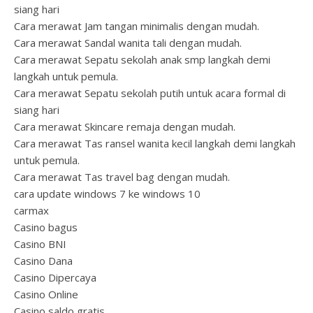
siang hari
Cara merawat Jam tangan minimalis dengan mudah.
Cara merawat Sandal wanita tali dengan mudah.
Cara merawat Sepatu sekolah anak smp langkah demi
langkah untuk pemula.
Cara merawat Sepatu sekolah putih untuk acara formal di
siang hari
Cara merawat Skincare remaja dengan mudah.
Cara merawat Tas ransel wanita kecil langkah demi langkah
untuk pemula.
Cara merawat Tas travel bag dengan mudah.
cara update windows 7 ke windows 10
carmax
Casino bagus
Casino BNI
Casino Dana
Casino Dipercaya
Casino Online
Casino saldo gratis