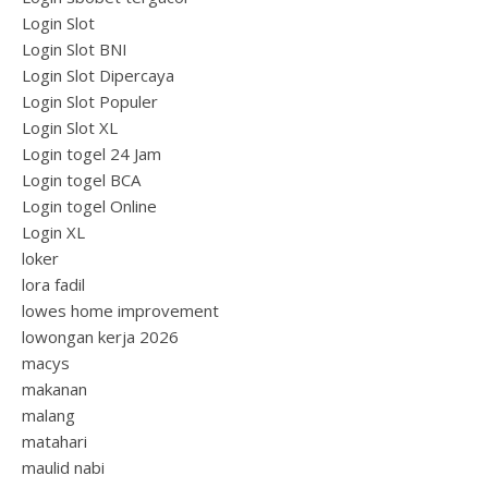
Login Slot
Login Slot BNI
Login Slot Dipercaya
Login Slot Populer
Login Slot XL
Login togel 24 Jam
Login togel BCA
Login togel Online
Login XL
loker
lora fadil
lowes home improvement
lowongan kerja 2026
macys
makanan
malang
matahari
maulid nabi