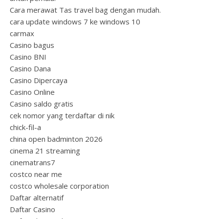
Cara merawat Tas travel bag dengan mudah.
cara update windows 7 ke windows 10
carmax
Casino bagus
Casino BNI
Casino Dana
Casino Dipercaya
Casino Online
Casino saldo gratis
cek nomor yang terdaftar di nik
chick-fil-a
china open badminton 2026
cinema 21 streaming
cinematrans7
costco near me
costco wholesale corporation
Daftar alternatif
Daftar Casino