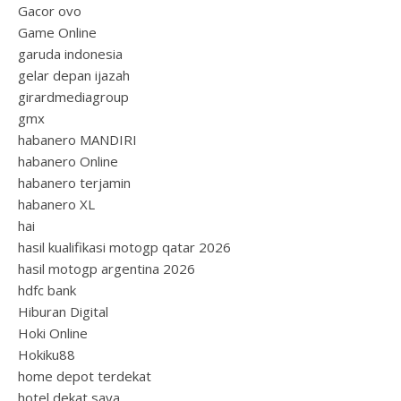
Gacor ovo
Game Online
garuda indonesia
gelar depan ijazah
girardmediagroup
gmx
habanero MANDIRI
habanero Online
habanero terjamin
habanero XL
hai
hasil kualifikasi motogp qatar 2026
hasil motogp argentina 2026
hdfc bank
Hiburan Digital
Hoki Online
Hokiku88
home depot terdekat
hotel dekat saya