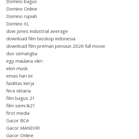
Domino bagus
Domino Online
Domino rupiah
Domino XL
dow jones industrial average
download film bioskop indonesia
download film preman pensiun 2026 full movie
duo semangka
egy maulana vikri
elon musk
emas hari ini
fasilitas kerja
fera oktaria
film bagus 21
film semi lk21
first media
Gacor BCA
Gacor MANDIRI
Gacor Online