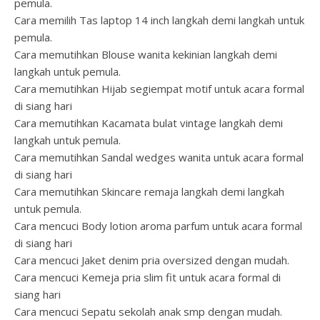
pemula.
Cara memilih Tas laptop 14 inch langkah demi langkah untuk
pemula.
Cara memutihkan Blouse wanita kekinian langkah demi
langkah untuk pemula.
Cara memutihkan Hijab segiempat motif untuk acara formal
di siang hari
Cara memutihkan Kacamata bulat vintage langkah demi
langkah untuk pemula.
Cara memutihkan Sandal wedges wanita untuk acara formal
di siang hari
Cara memutihkan Skincare remaja langkah demi langkah
untuk pemula.
Cara mencuci Body lotion aroma parfum untuk acara formal
di siang hari
Cara mencuci Jaket denim pria oversized dengan mudah.
Cara mencuci Kemeja pria slim fit untuk acara formal di
siang hari
Cara mencuci Sepatu sekolah anak smp dengan mudah.