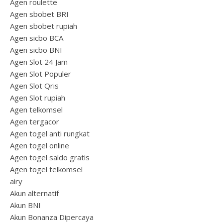
Agen roulette
Agen sbobet BRI
Agen sbobet rupiah
Agen sicbo BCA
Agen sicbo BNI
Agen Slot 24 Jam
Agen Slot Populer
Agen Slot Qris
Agen Slot rupiah
Agen telkomsel
Agen tergacor
Agen togel anti rungkat
Agen togel online
Agen togel saldo gratis
Agen togel telkomsel
airy
Akun alternatif
Akun BNI
Akun Bonanza Dipercaya