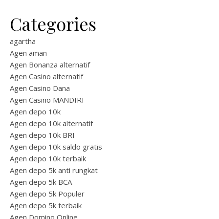
Categories
agartha
Agen aman
Agen Bonanza alternatif
Agen Casino alternatif
Agen Casino Dana
Agen Casino MANDIRI
Agen depo 10k
Agen depo 10k alternatif
Agen depo 10k BRI
Agen depo 10k saldo gratis
Agen depo 10k terbaik
Agen depo 5k anti rungkat
Agen depo 5k BCA
Agen depo 5k Populer
Agen depo 5k terbaik
Agen Domino Online