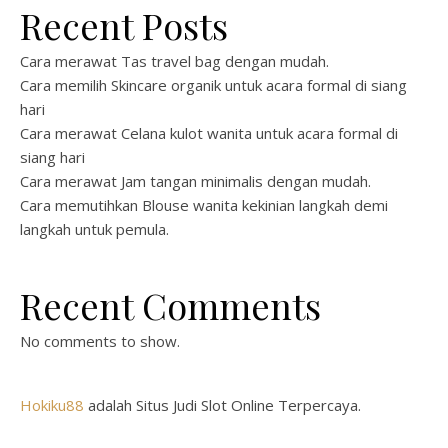
Recent Posts
Cara merawat Tas travel bag dengan mudah.
Cara memilih Skincare organik untuk acara formal di siang
hari
Cara merawat Celana kulot wanita untuk acara formal di
siang hari
Cara merawat Jam tangan minimalis dengan mudah.
Cara memutihkan Blouse wanita kekinian langkah demi
langkah untuk pemula.
Recent Comments
No comments to show.
Hokiku88
adalah Situs Judi Slot Online Terpercaya.