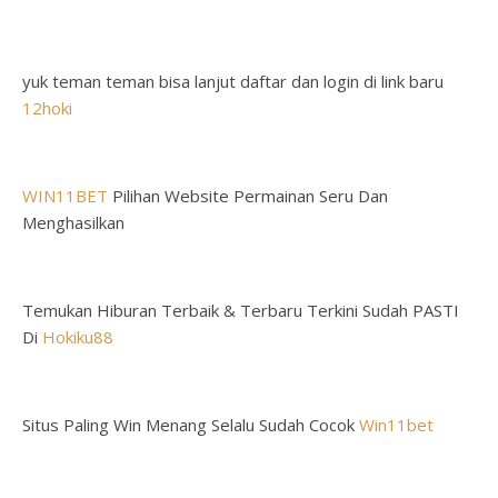
yuk teman teman bisa lanjut daftar dan login di link baru
12hoki
WIN11BET
Pilihan Website Permainan Seru Dan
Menghasilkan
Temukan Hiburan Terbaik & Terbaru Terkini Sudah PASTI
Di
Hokiku88
Situs Paling Win Menang Selalu Sudah Cocok
Win11bet