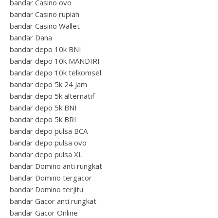
bandar Casino ovo
bandar Casino rupiah
bandar Casino Wallet
bandar Dana
bandar depo 10k BNI
bandar depo 10k MANDIRI
bandar depo 10k telkomsel
bandar depo 5k 24 Jam
bandar depo 5k alternatif
bandar depo 5k BNI
bandar depo 5k BRI
bandar depo pulsa BCA
bandar depo pulsa ovo
bandar depo pulsa XL
bandar Domino anti rungkat
bandar Domino tergacor
bandar Domino terjitu
bandar Gacor anti rungkat
bandar Gacor Online