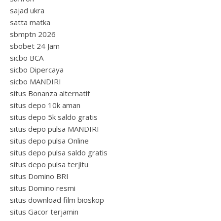
sajad ukra
satta matka
sbmptn 2026
sbobet 24 Jam
sicbo BCA
sicbo Dipercaya
sicbo MANDIRI
situs Bonanza alternatif
situs depo 10k aman
situs depo 5k saldo gratis
situs depo pulsa MANDIRI
situs depo pulsa Online
situs depo pulsa saldo gratis
situs depo pulsa terjitu
situs Domino BRI
situs Domino resmi
situs download film bioskop
situs Gacor terjamin