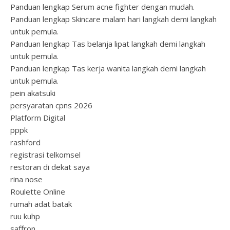
Panduan lengkap Serum acne fighter dengan mudah.
Panduan lengkap Skincare malam hari langkah demi langkah
untuk pemula.
Panduan lengkap Tas belanja lipat langkah demi langkah
untuk pemula.
Panduan lengkap Tas kerja wanita langkah demi langkah
untuk pemula.
pein akatsuki
persyaratan cpns 2026
Platform Digital
pppk
rashford
registrasi telkomsel
restoran di dekat saya
rina nose
Roulette Online
rumah adat batak
ruu kuhp
saffron