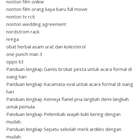
nonton film online
nonton film orang kaya baru full movie
nonton tv rcti
nonton wedding agreement
nordstrom rack
nrega
obat herbal asam urat dan kolesterol
one punch man 3
oppo k3
Panduan lengkap Gamis brokat pesta untuk acara formal di
siang hari
Panduan lengkap Kacamata oval untuk acara formal di siang
hari
Panduan lengkap Kemeja flanel pria langkah demi langkah
untuk pemula.
Panduan lengkap Pelembab wajah kulit kering dengan
mudah.
Panduan lengkap Sepatu sekolah merk ardiles dengan
mudah.