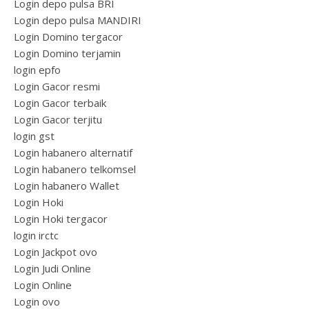
Login depo pulsa BRI
Login depo pulsa MANDIRI
Login Domino tergacor
Login Domino terjamin
login epfo
Login Gacor resmi
Login Gacor terbaik
Login Gacor terjitu
login gst
Login habanero alternatif
Login habanero telkomsel
Login habanero Wallet
Login Hoki
Login Hoki tergacor
login irctc
Login Jackpot ovo
Login Judi Online
Login Online
Login ovo