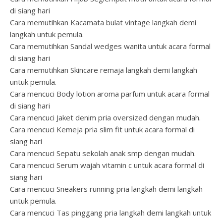
di siang hari
Cara memutihkan Kacamata bulat vintage langkah demi
langkah untuk pemula.
Cara memutihkan Sandal wedges wanita untuk acara formal
di siang hari
Cara memutihkan Skincare remaja langkah demi langkah
untuk pemula.
Cara mencuci Body lotion aroma parfum untuk acara formal
di siang hari
Cara mencuci Jaket denim pria oversized dengan mudah.
Cara mencuci Kemeja pria slim fit untuk acara formal di
siang hari
Cara mencuci Sepatu sekolah anak smp dengan mudah.
Cara mencuci Serum wajah vitamin c untuk acara formal di
siang hari
Cara mencuci Sneakers running pria langkah demi langkah
untuk pemula.
Cara mencuci Tas pinggang pria langkah demi langkah untuk