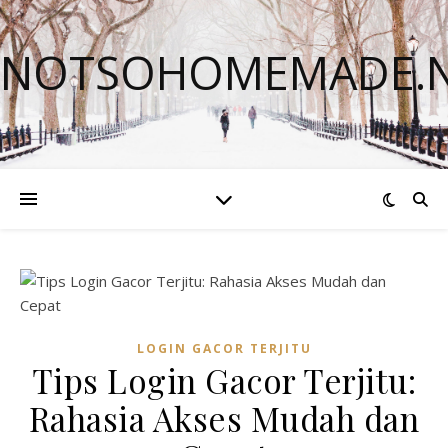
NOTSOHOMEMADE.
LOGIN GACOR TERJITU
Tips Login Gacor Terjitu:
Rahasia Akses Mudah dan