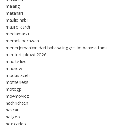
malang
matahari
maulid nabi
mauro icardi
mediamarkt
memek perawan
menerjemahkan dari bahasa inggris ke bahasa tamil
menteri jokowi 2026
mnc tv live
mncnow
modus aceh
motherless
motogp
mp4moviez
nachrichten
nascar
natgeo
nex carlos