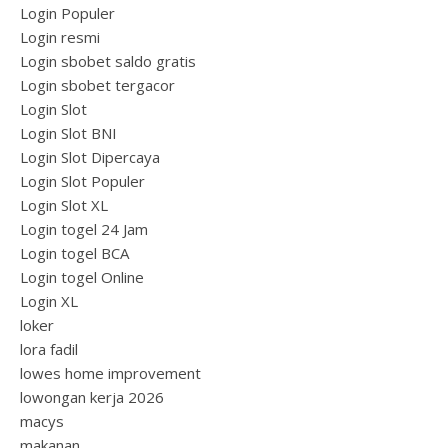
Login Populer
Login resmi
Login sbobet saldo gratis
Login sbobet tergacor
Login Slot
Login Slot BNI
Login Slot Dipercaya
Login Slot Populer
Login Slot XL
Login togel 24 Jam
Login togel BCA
Login togel Online
Login XL
loker
lora fadil
lowes home improvement
lowongan kerja 2026
macys
makanan