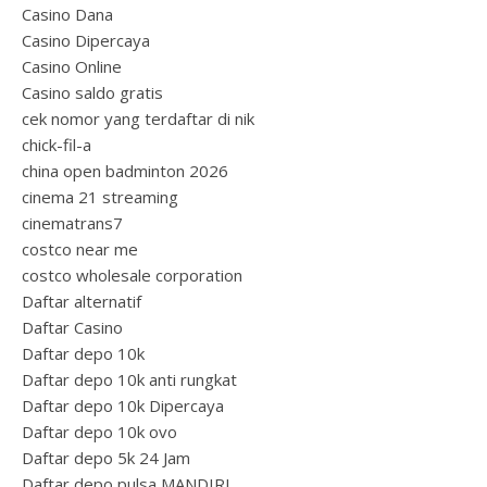
Casino Dana
Casino Dipercaya
Casino Online
Casino saldo gratis
cek nomor yang terdaftar di nik
chick-fil-a
china open badminton 2026
cinema 21 streaming
cinematrans7
costco near me
costco wholesale corporation
Daftar alternatif
Daftar Casino
Daftar depo 10k
Daftar depo 10k anti rungkat
Daftar depo 10k Dipercaya
Daftar depo 10k ovo
Daftar depo 5k 24 Jam
Daftar depo pulsa MANDIRI