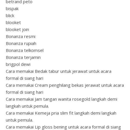
betrand peto
bispak
blick
blooket
blooket join
Bonanza resmi
Bonanza rupiah
Bonanza telkomsel
Bonanza terjamin
brigpol dewi
Cara memakai Bedak tabur untuk jerawat untuk acara
formal di siang hari
Cara memakai Cream penghilang bekas jerawat untuk acara
formal di siang hari
Cara memakai Jam tangan wanita rosegold langkah demi
langkah untuk pemula.
Cara memakai Kemeja pria slim fit langkah demi langkah
untuk pemula.
Cara memakai Lip gloss bening untuk acara formal di siang