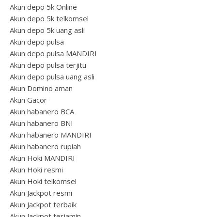
Akun depo 5k Online
Akun depo 5k telkomsel
Akun depo 5k uang asli
Akun depo pulsa
Akun depo pulsa MANDIRI
Akun depo pulsa terjitu
Akun depo pulsa uang asli
Akun Domino aman
Akun Gacor
Akun habanero BCA
Akun habanero BNI
Akun habanero MANDIRI
Akun habanero rupiah
Akun Hoki MANDIRI
Akun Hoki resmi
Akun Hoki telkomsel
Akun Jackpot resmi
Akun Jackpot terbaik
Akun Jackpot terjamin