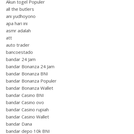
Akun togel Populer
all the butlers
ani yudhoyono
apa hari ini
asmr adalah
att
auto trader
bancoestado
bandar 24 Jam
bandar Bonanza 24 Jam
bandar Bonanza BNI
bandar Bonanza Populer
bandar Bonanza Wallet
bandar Casino BNI
bandar Casino ovo
bandar Casino rupiah
bandar Casino Wallet
bandar Dana
bandar depo 10k BNI