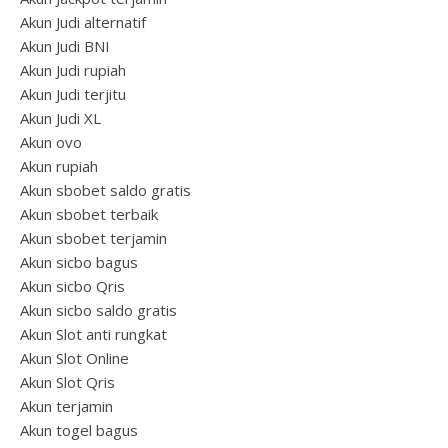
Akun Judi alternatif
Akun Judi BNI
Akun Judi rupiah
Akun Judi terjitu
Akun Judi XL
Akun ovo
Akun rupiah
Akun sbobet saldo gratis
Akun sbobet terbaik
Akun sbobet terjamin
Akun sicbo bagus
Akun sicbo Qris
Akun sicbo saldo gratis
Akun Slot anti rungkat
Akun Slot Online
Akun Slot Qris
Akun terjamin
Akun togel bagus