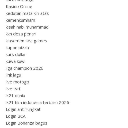
Kasino Online
kedutan mata kiri atas
kemenkumham
kisah nabi muhammad
kkn desa penari
klasemen sea games
kupon pizza
kurs dollar
kuwa kuwi
liga champion 2026
lirik lagu
live motogp
live tvri
lk21 dunia
lk21 film indonesia terbaru 2026
Login anti rungkat
Login BCA
Login Bonanza bagus