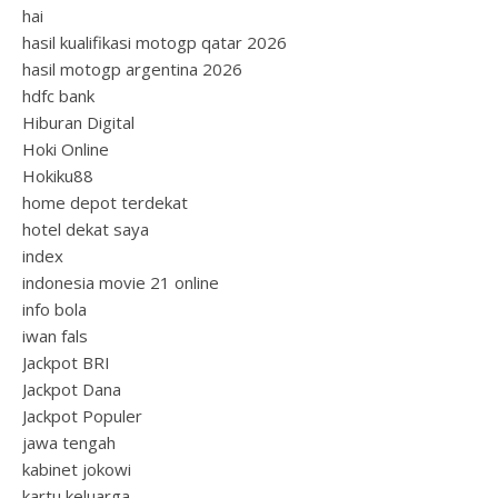
hai
hasil kualifikasi motogp qatar 2026
hasil motogp argentina 2026
hdfc bank
Hiburan Digital
Hoki Online
Hokiku88
home depot terdekat
hotel dekat saya
index
indonesia movie 21 online
info bola
iwan fals
Jackpot BRI
Jackpot Dana
Jackpot Populer
jawa tengah
kabinet jokowi
kartu keluarga