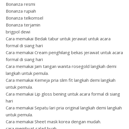
Bonanza resmi
Bonanza rupiah
Bonanza telkomsel
Bonanza terjamin
brigpol dewi
Cara memakai Bedak tabur untuk jerawat untuk acara
formal di siang hari
Cara memakai Cream penghilang bekas jerawat untuk acara
formal di siang hari
Cara memakai Jam tangan wanita rosegold langkah demi
langkah untuk pemula.
Cara memakai Kemeja pria slim fit langkah demi langkah
untuk pemula.
Cara memakai Lip gloss bening untuk acara formal di siang
hari
Cara memakai Sepatu lari pria original langkah demi langkah
untuk pemula.
Cara memakai Sheet mask korea dengan mudah.
cara membuat salad buah