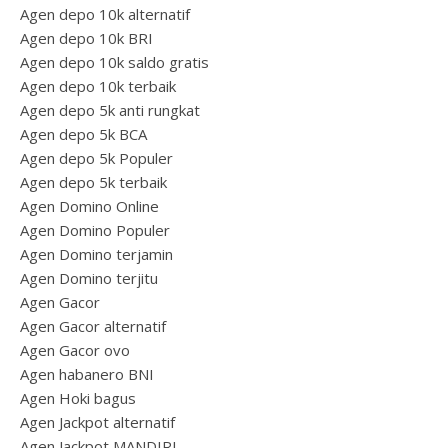
Agen depo 10k alternatif
Agen depo 10k BRI
Agen depo 10k saldo gratis
Agen depo 10k terbaik
Agen depo 5k anti rungkat
Agen depo 5k BCA
Agen depo 5k Populer
Agen depo 5k terbaik
Agen Domino Online
Agen Domino Populer
Agen Domino terjamin
Agen Domino terjitu
Agen Gacor
Agen Gacor alternatif
Agen Gacor ovo
Agen habanero BNI
Agen Hoki bagus
Agen Jackpot alternatif
Agen Jackpot MANDIRI