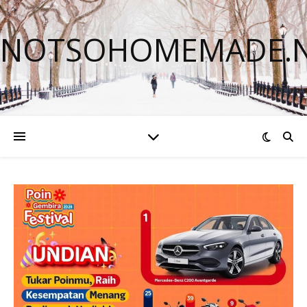
NOTSOHOMEMADE.