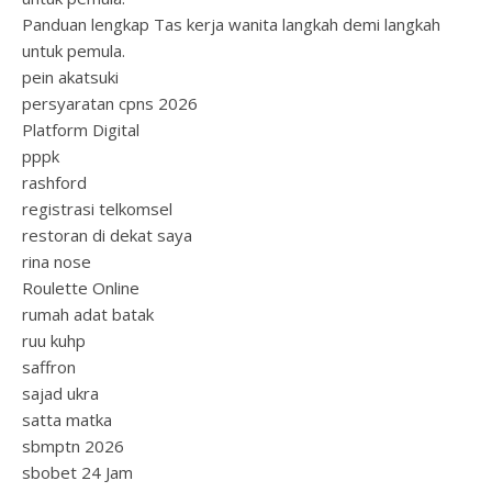
Panduan lengkap Tas kerja wanita langkah demi langkah
untuk pemula.
pein akatsuki
persyaratan cpns 2026
Platform Digital
pppk
rashford
registrasi telkomsel
restoran di dekat saya
rina nose
Roulette Online
rumah adat batak
ruu kuhp
saffron
sajad ukra
satta matka
sbmptn 2026
sbobet 24 Jam