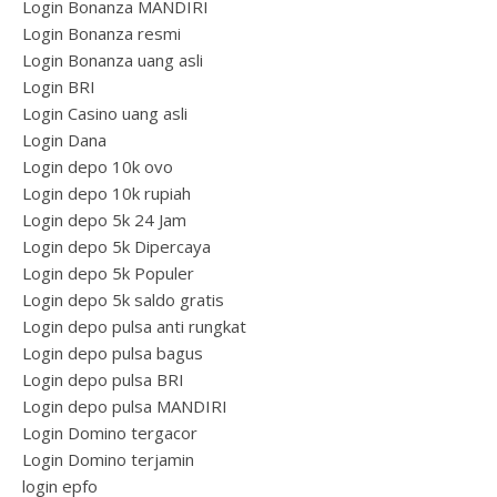
Login Bonanza MANDIRI
Login Bonanza resmi
Login Bonanza uang asli
Login BRI
Login Casino uang asli
Login Dana
Login depo 10k ovo
Login depo 10k rupiah
Login depo 5k 24 Jam
Login depo 5k Dipercaya
Login depo 5k Populer
Login depo 5k saldo gratis
Login depo pulsa anti rungkat
Login depo pulsa bagus
Login depo pulsa BRI
Login depo pulsa MANDIRI
Login Domino tergacor
Login Domino terjamin
login epfo