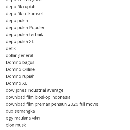
depo 5k rupiah
depo 5k telkomsel
depo pulsa
depo pulsa Populer
depo pulsa terbaik
depo pulsa XL
detik
dollar general
Domino bagus
Domino Online
Domino rupiah
Domino XL
dow jones industrial average
download film bioskop indonesia
download film preman pensiun 2026 full movie
duo semangka
egy maulana vikri
elon musk