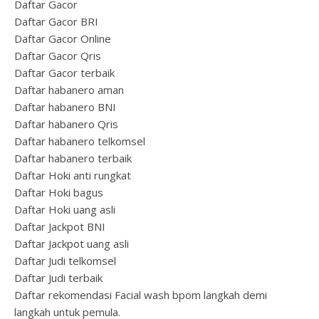
Daftar Gacor
Daftar Gacor BRI
Daftar Gacor Online
Daftar Gacor Qris
Daftar Gacor terbaik
Daftar habanero aman
Daftar habanero BNI
Daftar habanero Qris
Daftar habanero telkomsel
Daftar habanero terbaik
Daftar Hoki anti rungkat
Daftar Hoki bagus
Daftar Hoki uang asli
Daftar Jackpot BNI
Daftar Jackpot uang asli
Daftar Judi telkomsel
Daftar Judi terbaik
Daftar rekomendasi Facial wash bpom langkah demi
langkah untuk pemula.