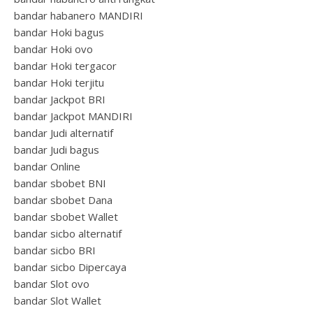
bandar habanero MANDIRI
bandar Hoki bagus
bandar Hoki ovo
bandar Hoki tergacor
bandar Hoki terjitu
bandar Jackpot BRI
bandar Jackpot MANDIRI
bandar Judi alternatif
bandar Judi bagus
bandar Online
bandar sbobet BNI
bandar sbobet Dana
bandar sbobet Wallet
bandar sicbo alternatif
bandar sicbo BRI
bandar sicbo Dipercaya
bandar Slot ovo
bandar Slot Wallet