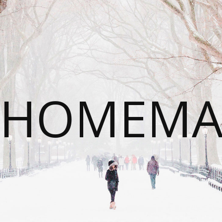
HOMEMA