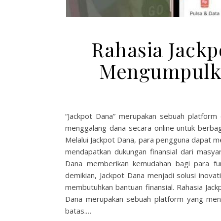
Rahasia Jackp
Mengumpulka
“Jackpot Dana” merupakan sebuah platform 
menggalang dana secara online untuk berbaga
Melalui Jackpot Dana, para pengguna dapat 
mendapatkan dukungan finansial dari masyar
Dana memberikan kemudahan bagi para fun
demikian, Jackpot Dana menjadi solusi inov
membutuhkan bantuan finansial. Rahasia Jac
Dana merupakan sebuah platform yang mena
batas.…