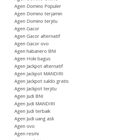
Agen Domino Populer
Agen Domino terjamin
Agen Domino terjitu
Agen Gacor
Agen Gacor alternatif
Agen Gacor ovo
Agen habanero BNI
Agen Hoki bagus
Agen Jackpot alternatif
Agen Jackpot MANDIRI
Agen Jackpot saldo gratis
Agen Jackpot terjitu
Agen Judi BNI
Agen Judi MANDIRI
Agen Judi terbaik
Agen Judi uang asli
Agen ovo
Agen resmi