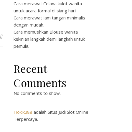
Cara merawat Celana kulot wanita
untuk acara formal di siang hari
Cara merawat Jam tangan minimalis
dengan mudah.
Cara memutihkan Blouse wanita
on Rahasia Jackpot Dana: Tips dan Trik Mengumpulkan Uang Tanp
ff
kekinian langkah demi langkah untuk
pemula.
Recent
Comments
No comments to show.
Hokiku88
adalah Situs Judi Slot Online
Terpercaya.