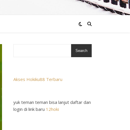
Search
Akses Hokiku88 Terbaru
yuk teman teman bisa lanjut daftar dan
login di link baru
12hoki